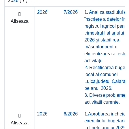
2026
( 7 )
2026
7/2026
1. Analiza stadiului d
înscriere a datelor în
Afiseaza
registrul agricol pentr
trimestrul I al anului
2026 şi stabilirea
măsurilor pentru
eficientizarea acestei
activităţi.
2. Rectificarea bugetu
local al comunei
Luica,judetul Calarasi
pe anul 2026.
3. Diverse probleme a
activitatii curente.
2026
6/2026
1.Aprobarea incheieri
exercitiului bugetar d
Afiseaza
la finele anului 2025;