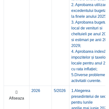
2. Aprobarea utilizarii
excedentului bugetar
la finele anului 2025;
3. Aprobarea bugetulu
local de venituri si
cheltuieli pe anul 202
si estimari pe anii 20
2029;
4. Aprobarea indexări
impozitelor și taxelor
locale pentru anul 20
cu rata inflației;
5.Diverse probleme a
activitatii curente.
2026
5/2026
1.Alegerea
presedintelui de sedi
Afiseaza
pentru lunile
aprilie,mai,iunie 2026