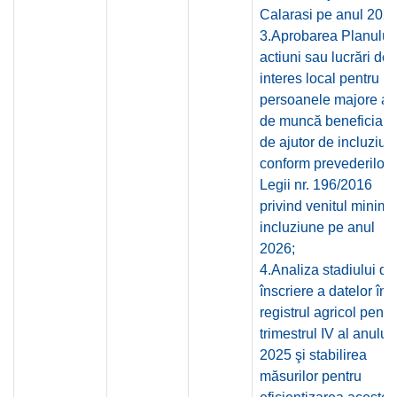
Calarasi pe anul 2026
3.Aprobarea Planului
actiuni sau lucrări de
interes local pentru
persoanele majore ap
de muncă beneficiare
de ajutor de incluziun
conform prevederilor
Legii nr. 196/2016
privind venitul minim 
incluziune pe anul
2026;
4.Analiza stadiului de
înscriere a datelor în
registrul agricol pentr
trimestrul IV al anului
2025 şi stabilirea
măsurilor pentru