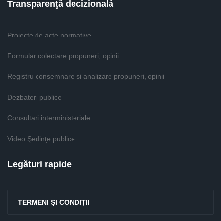
Transparenţă decizională
Proiecte de acte normative
Formular colectare propuneri, opinii
Registru consemnare si analizare propuneri, opinii
Dezbateri publice
Consultari interministeriale
Video Şedinţe publice
Legături rapide
TERMENI ŞI CONDIŢII