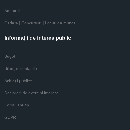
Anunturi
Cariera | Concursuri | Locuri de munca
Informaţii de interes public
Buget
Bilanţuri contabile
Achiziţii publice
Declaratii de avere si interese
Formulare tip
GDPR