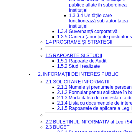
publice aflate în subordinea
instituției
1.3.3.4 Unitățile care
funcționează sub autoritatea
instituției
1.3.4 Guvernanță corporativă
1.3.5 Carieră (anunțurile posturilor
1.4 PROGRAME ȘI STRATEGII
1.5 RAPOARTE ȘI STUDII
1.5.1 Rapoarte de Audit
1.5.2 Studii realizate
2. INFORMAȚII DE INTERES PUBLIC
2.1 SOLICITARE INFORMAȚII
2.1.1 Numele și prenumele persoan
2.1.2 Formular pentru solicitare în 
2.1.3.Modalitatea de contestare a de
2.1.4.Lista cu documentele de intere
2.1.5.Rapoartele de aplicare a Legii
2.2 BULETINUL INFORMATIV al Legii 5
2.3 BUGET