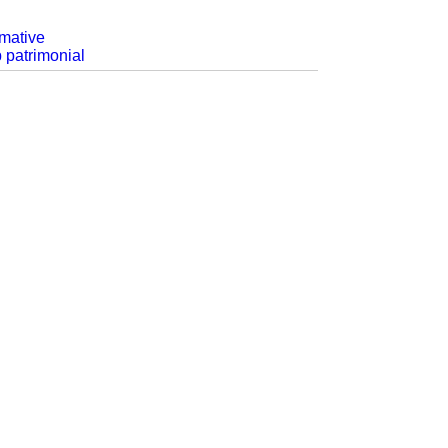
rmative
p patrimonial