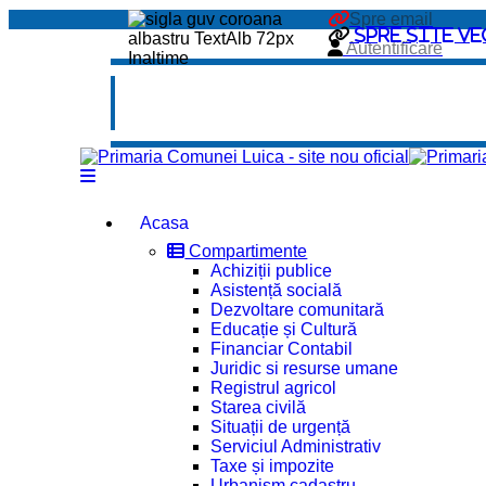
Spre email
Spre site ve
Autentificare
Acasa
Compartimente
Achiziții publice
Asistență socială
Dezvoltare comunitară
Educație și Cultură
Financiar Contabil
Juridic si resurse umane
Registrul agricol
Starea civilă
Situații de urgență
Serviciul Administrativ
Taxe și impozite
Urbanism cadastru