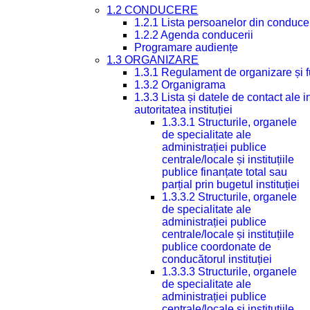
1.2 CONDUCERE
1.2.1 Lista persoanelor din conduce
1.2.2 Agenda conducerii
Programare audiențe
1.3 ORGANIZARE
1.3.1 Regulament de organizare și 
1.3.2 Organigrama
1.3.3 Lista și datele de contact ale
autoritatea instituției
1.3.3.1 Structurile, organele
de specialitate ale
administrației publice
centrale/locale și instituțiile
publice finanțate total sau
parțial prin bugetul instituției
1.3.3.2 Structurile, organele
de specialitate ale
administrației publice
centrale/locale și instituțiile
publice coordonate de
conducătorul instituției
1.3.3.3 Structurile, organele
de specialitate ale
administrației publice
centrale/locale și instituțiile