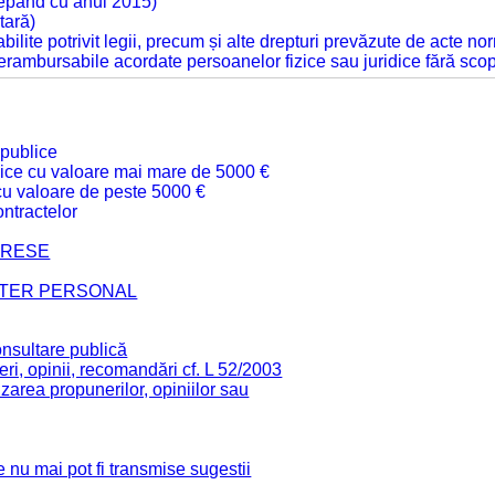
cepând cu anul 2015)
tară)
tabilite potrivit legii, precum și alte drepturi prevăzute de acte no
 nerambursabile acordate persoanelor fizice sau juridice fără sco
 publice
ublice cu valoare mai mare de 5000 €
 cu valoare de peste 5000 €
ntractelor
TERESE
CTER PERSONAL
onsultare publică
ri, opinii, recomandări cf. L 52/2003
zarea propunerilor, opiniilor sau
 nu mai pot fi transmise sugestii