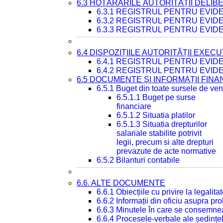
6.3 HOTĂRÂRILE AUTORITĂȚII DELIB
6.3.1 REGISTRUL PENTRU EVI
6.3.2 REGISTRUL PENTRU EVI
6.3.3 REGISTRUL PENTRU EVID
6.4 DISPOZIȚIILE AUTORITĂȚII EXECU
6.4.1 REGISTRUL PENTRU EVID
6.4.2 REGISTRUL PENTRU EVID
6.5 DOCUMENTE ȘI INFORMAȚII FIN
6.5.1 Buget din toate sursele de veni
6.5.1.1 Buget pe surse
financiare
6.5.1.2 Situatia platilor
6.5.1.3 Situatia drepturilor
salariale stabilite potrivit
legii, precum si alte drepturi
prevazute de acte normative
6.5.2 Bilanturi contabile
6.6. ALTE DOCUMENTE
6.6.1 Obiecțiile cu privire la legali
6.6.2 Informații din oficiu asupra p
6.6.3 Minutele în care se consemnea
6.6.4 Procesele-verbale ale ședințel