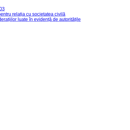
003
tru relația cu societatea civilă
derațiilor luate în evidență de autoritățile