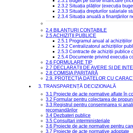
2.3.1 Buget pe surse financiare (în
2.3.2 Situația plăților (execuția buge
2.3.3 Situația drepturilor salariale s
2.3.4 Situația anuală a finanțărilor
2.4 BILANȚURI CONTABILE
2.5 ACHIZIȚII PUBLICE
2.5.1 Programul anual al achizițiilor
2.5.2 Centralizatorul achizițiilor p
2.5.3 Contracte de achiziții publice
2.5.4 Documente privind execuția co
2.6 FORMULARE TIP
2.7 DECLARAȚII DE AVERE ȘI DE IN
2.8 COMISIA PARITARĂ
2.9. PROTECȚIA DATELOR CU CARA
3. TRANSPARENȚĂ DECIZIONALĂ
3.1 Proiecte de acte normative aflate în c
3.2 Formular pentru colectarea de propune
3.3 Registrul pentru consemnarea și anali
recomandărilor
3.4 Dezbateri publice
3.5 Consultari interministeriale
3.6 Proiecte de acte normative pentru care
3.7 Proiecte de acte normative adoptate