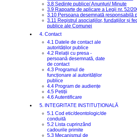
3.8 Ședințe publice/ Anunțuri/ Minute
3.9 Rapoarte de aplicare a Legii nr. 52/2
3.10 Persoana desemnată responsabilă pen
3.11 Registrul asociațiilor, fundațiilor și fe
publice ale Comunei
4. Contact
4.1 Datele de contact ale
autorităților publice
4.2 Relații cu presa -
persoană desemnată, date
de contact
4.3 Programul de
funcționare al autorităților
publice
4.4 Program de audiențe
4.5 Petiții
4.6 Autentificare
5. INTEGRITATE INSTITUȚIONALĂ
5.1 Cod etic/deontologic/de
conduită
5.2 Lista cuprinzând
cadourile primite
5.3 Mecanismul de