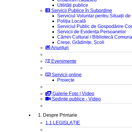
Utilități publice
Servicii Publice în Subordine
Serviciul Voluntar pentru Situații d
Poliția Locală
Serviciul Public de Gospodărire C
Servicii de Evidența Persoanelor
Cămin Cultural / Bibliotecă Comuna
Creșe, Grădinițe, Școli
Anunțuri
Evenimente
Servicii online
Proiecte
Galerie Foto | Video
Sedinte publice - Video
1. Despre Primarie
1.1 LEGISLAȚIE