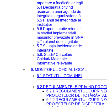
raportare a încălcărilor legii
5.4 Declarația privind
asumarea unei agende de
integritate organizațională
5.5 Planul de integritate al
instituției
5.6 Raport narativ referitor
la stadiul implementării
măsurilor prevăzute în SNA
și în planul de integritate
5.7 Situația incidentelor de
integritate
5.8. Studii/ Cercetări/
Ghiduri/ Materiale
informative relevante
6. MONITORUL OFICIAL LOCAL
6.1 STATUTUL COMUNEI
6.2 REGULAMENTELE PRIVIND PROC
6.2.1 REGULAMENTUL CUPRINZ
PROIECTELOR DE HOTĂRÂRI ALE
6.2.2 REGULAMENTUL CUPRINZ
PROIECTELOR DE DISPOZIȚII A