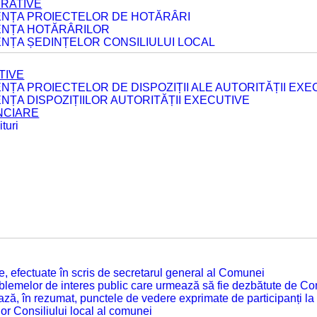
ERATIVE
DENȚA PROIECTELOR DE HOTĂRÂRI
DENȚA HOTĂRÂRILOR
ENȚA ȘEDINȚELOR CONSILIULUI LOCAL
TIVE
ENȚA PROIECTELOR DE DISPOZIȚII ALE AUTORITĂȚII EXE
ENȚA DISPOZIȚIILOR AUTORITĂȚII EXECUTIVE
ANCIARE
turi
tate, efectuate în scris de secretarul general al Comunei
roblemelor de interes public care urmează să fie dezbătute de Con
ză, în rezumat, punctele de vedere exprimate de participanți la
or Consiliului local al comunei