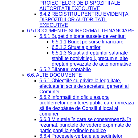
PROIECTELOR DE DISPOZIȚII ALE
AUTORITĂȚII EXECUTIVE
6.4.2 REGISTRUL PENTRU EVIDENȚA
DISPOZIȚIILOR AUTORITĂȚII
EXECUTIVE
6.5 DOCUMENTE ȘI INFORMAȚII FINANCIARE
6.5.1 Buget din toate sursele de venituri
6.5.1.1 Buget pe surse financiare
6.5.1.2 Situatia platilor
6.5.1.3 Situatia drepturilor salariale
stabilite potrivit legii, precum si alte
drepturi prevazute de acte normative
6.5.2 Bilanturi contabile
6.6. ALTE DOCUMENTE
6.6.1 Obiecțiile cu privire la legalitate,
efectuate în scris de secretarul general al
Comunei
6.6.2 Informații din oficiu asupra
problemelor de interes public care urmează
să fie dezbătute de Consiliul local al
comunei
6.6.3 Minutele în care se consemnează, în
rezumat, punctele de vedere exprimate de
participanți la ședinele publice
6.6.4 Procesele-verbale ale ședințelor