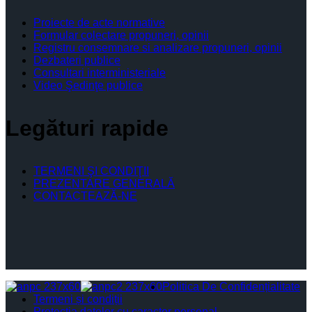
Proiecte de acte normative
Formular colectare propuneri, opinii
Registru consemnare si analizare propuneri, opinii
Dezbateri publice
Consultari interministeriale
Video Şedinţe publice
Legături rapide
TERMENI ŞI CONDIŢII
PREZENTARE GENERALĂ
CONTACTEAZĂ-NE
Politica De Confidențialitate
Termeni și condiții
Protectia datelor cu caracter personal