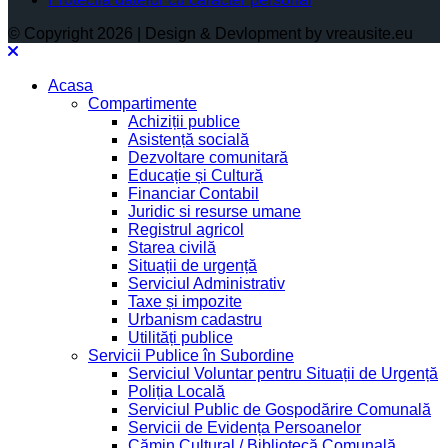
© Copyright 2026 | Design & Devlopment by vreausite.eu
Acasa
Compartimente
Achiziții publice
Asistență socială
Dezvoltare comunitară
Educație și Cultură
Financiar Contabil
Juridic si resurse umane
Registrul agricol
Starea civilă
Situații de urgență
Serviciul Administrativ
Taxe și impozite
Urbanism cadastru
Utilități publice
Servicii Publice în Subordine
Serviciul Voluntar pentru Situații de Urgență
Poliția Locală
Serviciul Public de Gospodărire Comunală
Servicii de Evidența Persoanelor
Cămin Cultural / Bibliotecă Comunală