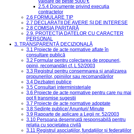
valoare de peste 5000 €
2.5.4 Documente privind execuția
contractelor
2.6 FORMULARE TIP
2.7 DECLARAȚII DE AVERE ȘI DE INTERESE
2.8 COMISIA PARITARĂ
2.9. PROTECȚIA DATELOR CU CARACTER
PERSONAL
3. TRANSPARENȚĂ DECIZIONALĂ
3.1 Proiecte de acte normative aflate în
consultare publică
3.2 Formular pentru colectarea de propuneri,
opinii, recomandări cf. L 52/2003
3.3 Registrul pentru consemnarea și analizarea
propunerilor, opiniilor sau recomandărilor
3.4 Dezbateri publice
3.5 Consultari interministeriale
3.6 Proiecte de acte normative pentru care nu mai
pot fi transmise sugestii
3.7 Proiecte de acte normative adoptate
3.8 Ședințe publice/ Anunțuri/ Minute
3.9 Rapoarte de aplicare a Legii nr. 52/2003
3.10 Persoana desemnată responsabilă pentru
relația cu societatea civilă
3.11 Registrul asociațiilor, fundațiilor și federațiilor