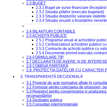
2.3 BUGET
2.3.1 Buget pe surse financiare (începând
2.3.2 Situația plăților (execuția bugetară)
2.3.3 Situația drepturilor salariale stabilit
2.3.4 Situația anuală a finanțărilor neramb
2.4 BILANȚURI CONTABILE
2.5 ACHIZIȚII PUBLICE
2.5.1 Programul anual al achizițiilor publi
2.5.2 Centralizatorul achizițiilor publice 
2.5.3 Contracte de achiziții publice cu va
2.5.4 Documente privind execuția contract
2.6 FORMULARE TIP
2.7 DECLARAȚII DE AVERE ȘI DE INTERES
2.8 COMISIA PARITARĂ
2.9. PROTECȚIA DATELOR CU CARACTER
3. TRANSPARENȚĂ DECIZIONALĂ
3.1 Proiecte de acte normative aflate în consult
3.2 Formular pentru colectarea de propuneri, opi
3.3 Registrul pentru consemnarea și analizarea p
recomandărilor
3.4 Dezbateri publice
3.5 Consultari interministeriale