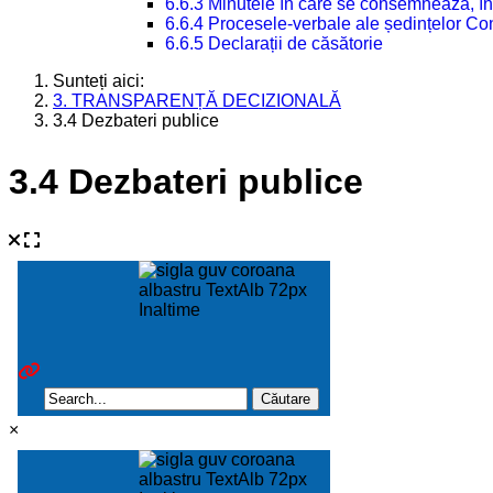
6.6.3 Minutele în care se consemnează, în
6.6.4 Procesele-verbale ale ședințelor Con
6.6.5 Declarații de căsătorie
Sunteți aici:
3. TRANSPARENȚĂ DECIZIONALĂ
3.4 Dezbateri publice
3.4 Dezbateri publice
×