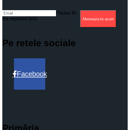
Please fill
the required field.
Aboneaza-te acum
Pe retele sociale
Facebook
Primăria