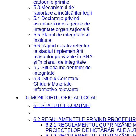
cadourile primite
5.3 Mecanismul de
raportare a încălcărilor legii
5.4 Declarația privind
asumarea unei agende de
integritate organizațională
5.5 Planul de integritate al
instituției
5.6 Raport narativ referitor
la stadiul implementării
măsurilor prevăzute în SNA
și în planul de integritate
5.7 Situația incidentelor de
integritate
5.8. Studii/ Cercetări/
Ghiduri/ Materiale
informative relevante
6. MONITORUL OFICIAL LOCAL
6.1 STATUTUL COMUNEI
6.2 REGULAMENTELE PRIVIND PROCEDURI
6.2.1 REGULAMENTUL CUPRINZÂND M
PROIECTELOR DE HOTĂRÂRI ALE AUT
6.2.2 REGULAMENTUL CUPRINZÂND M