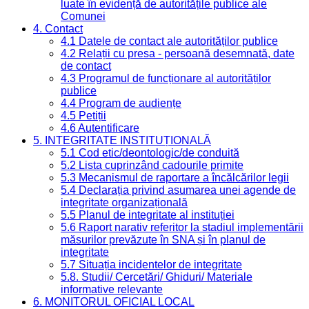
luate în evidență de autoritățile publice ale
Comunei
4. Contact
4.1 Datele de contact ale autorităților publice
4.2 Relații cu presa - persoană desemnată, date
de contact
4.3 Programul de funcționare al autorităților
publice
4.4 Program de audiențe
4.5 Petiții
4.6 Autentificare
5. INTEGRITATE INSTITUȚIONALĂ
5.1 Cod etic/deontologic/de conduită
5.2 Lista cuprinzând cadourile primite
5.3 Mecanismul de raportare a încălcărilor legii
5.4 Declarația privind asumarea unei agende de
integritate organizațională
5.5 Planul de integritate al instituției
5.6 Raport narativ referitor la stadiul implementării
măsurilor prevăzute în SNA și în planul de
integritate
5.7 Situația incidentelor de integritate
5.8. Studii/ Cercetări/ Ghiduri/ Materiale
informative relevante
6. MONITORUL OFICIAL LOCAL