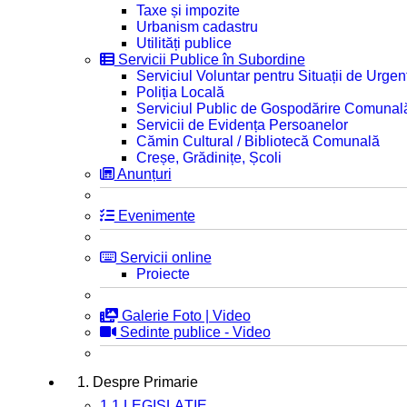
Taxe și impozite
Urbanism cadastru
Utilități publice
Servicii Publice în Subordine
Serviciul Voluntar pentru Situații de Urgen
Poliția Locală
Serviciul Public de Gospodărire Comunal
Servicii de Evidența Persoanelor
Cămin Cultural / Bibliotecă Comunală
Creșe, Grădinițe, Școli
Anunțuri
Evenimente
Servicii online
Proiecte
Galerie Foto | Video
Sedinte publice - Video
1. Despre Primarie
1.1 LEGISLAȚIE