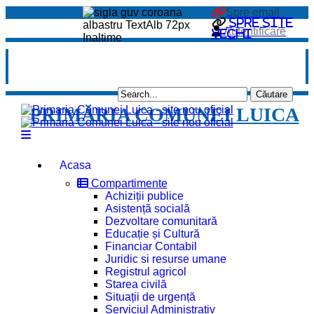
Spre email
Spre site
Autentificare
vechi
PRIMĂRIA COMUNEI LUICA
Acasa
Compartimente
Achiziții publice
Asistență socială
Dezvoltare comunitară
Educație și Cultură
Financiar Contabil
Juridic si resurse umane
Registrul agricol
Starea civilă
Situații de urgență
Serviciul Administrativ