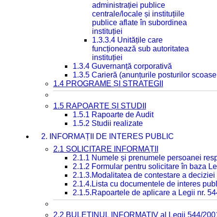
administrației publice
centrale/locale și instituțiile
publice aflate în subordinea
instituției
1.3.3.4 Unitățile care
funcționează sub autoritatea
instituției
1.3.4 Guvernanță corporativă
1.3.5 Carieră (anunțurile posturilor scoase
1.4 PROGRAME ȘI STRATEGII
1.5 RAPOARTE ȘI STUDII
1.5.1 Rapoarte de Audit
1.5.2 Studii realizate
2. INFORMAȚII DE INTERES PUBLIC
2.1 SOLICITARE INFORMAȚII
2.1.1 Numele și prenumele persoanei resp
2.1.2 Formular pentru solicitare în baza Le
2.1.3.Modalitatea de contestare a deciziei 
2.1.4.Lista cu documentele de interes publ
2.1.5.Rapoartele de aplicare a Legii nr. 5
2.2 BULETINUL INFORMATIV al Legii 544/200