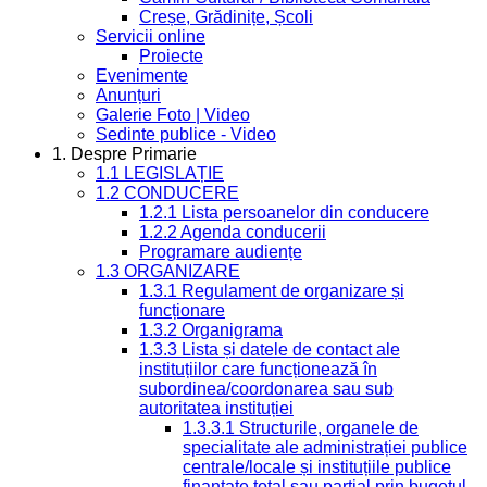
Creșe, Grădinițe, Școli
Servicii online
Proiecte
Evenimente
Anunțuri
Galerie Foto | Video
Sedinte publice - Video
1. Despre Primarie
1.1 LEGISLAȚIE
1.2 CONDUCERE
1.2.1 Lista persoanelor din conducere
1.2.2 Agenda conducerii
Programare audiențe
1.3 ORGANIZARE
1.3.1 Regulament de organizare și
funcționare
1.3.2 Organigrama
1.3.3 Lista și datele de contact ale
instituțiilor care funcționează în
subordinea/coordonarea sau sub
autoritatea instituției
1.3.3.1 Structurile, organele de
specialitate ale administrației publice
centrale/locale și instituțiile publice
finanțate total sau parțial prin bugetul