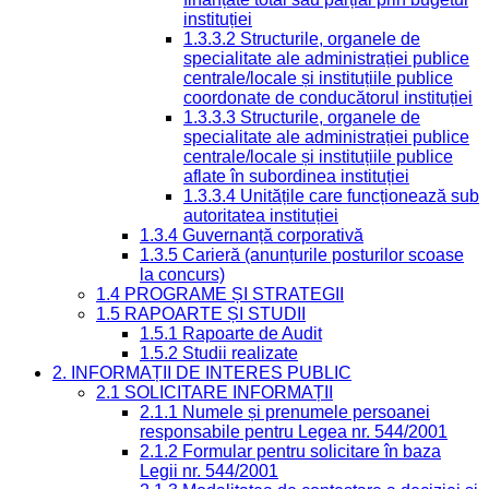
instituției
1.3.3.2 Structurile, organele de
specialitate ale administrației publice
centrale/locale și instituțiile publice
coordonate de conducătorul instituției
1.3.3.3 Structurile, organele de
specialitate ale administrației publice
centrale/locale și instituțiile publice
aflate în subordinea instituției
1.3.3.4 Unitățile care funcționează sub
autoritatea instituției
1.3.4 Guvernanță corporativă
1.3.5 Carieră (anunțurile posturilor scoase
la concurs)
1.4 PROGRAME ȘI STRATEGII
1.5 RAPOARTE ȘI STUDII
1.5.1 Rapoarte de Audit
1.5.2 Studii realizate
2. INFORMAȚII DE INTERES PUBLIC
2.1 SOLICITARE INFORMAȚII
2.1.1 Numele și prenumele persoanei
responsabile pentru Legea nr. 544/2001
2.1.2 Formular pentru solicitare în baza
Legii nr. 544/2001