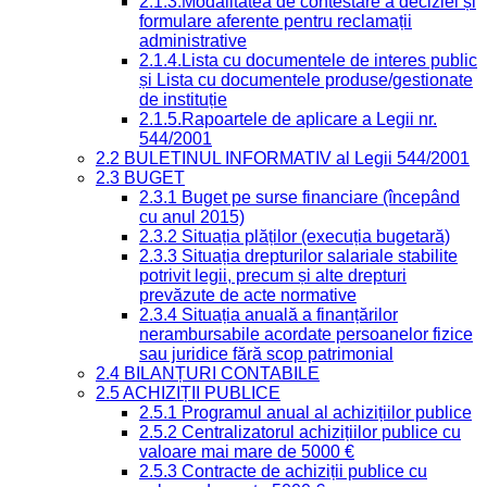
2.1.3.Modalitatea de contestare a deciziei și
formulare aferente pentru reclamații
administrative
2.1.4.Lista cu documentele de interes public
și Lista cu documentele produse/gestionate
de instituție
2.1.5.Rapoartele de aplicare a Legii nr.
544/2001
2.2 BULETINUL INFORMATIV al Legii 544/2001
2.3 BUGET
2.3.1 Buget pe surse financiare (începând
cu anul 2015)
2.3.2 Situația plăților (execuția bugetară)
2.3.3 Situația drepturilor salariale stabilite
potrivit legii, precum și alte drepturi
prevăzute de acte normative
2.3.4 Situația anuală a finanțărilor
nerambursabile acordate persoanelor fizice
sau juridice fără scop patrimonial
2.4 BILANȚURI CONTABILE
2.5 ACHIZIȚII PUBLICE
2.5.1 Programul anual al achizițiilor publice
2.5.2 Centralizatorul achizițiilor publice cu
valoare mai mare de 5000 €
2.5.3 Contracte de achiziții publice cu