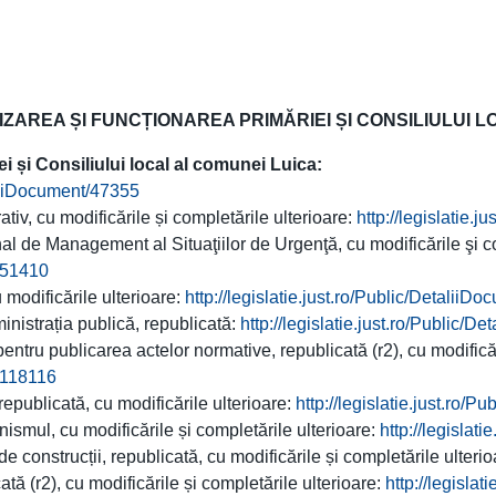
REA ȘI FUNCȚIONAREA PRIMĂRIEI ȘI CONSILIULUI L
i și Consiliului local al comunei Luica:
taliiDocument/47355
iv, cu modificările și completările ulterioare:
http://legislatie.
l de Management al Situaţiilor de Urgenţă, cu modificările şi c
t/51410
 modificările ulterioare:
http://legislatie.just.ro/Public/DetaliiD
nistrația publică, republicată:
http://legislatie.just.ro/Public/
ntru publicarea actelor normative, republicată (r2), cu modificăr
t/118116
epublicată, cu modificările ulterioare:
http://legislatie.just.ro/
ismul, cu modificările și completările ulterioare:
http://legislat
e construcții, republicată, cu modificările și completările ulteri
ată (r2), cu modificările și completările ulterioare:
http://legisla