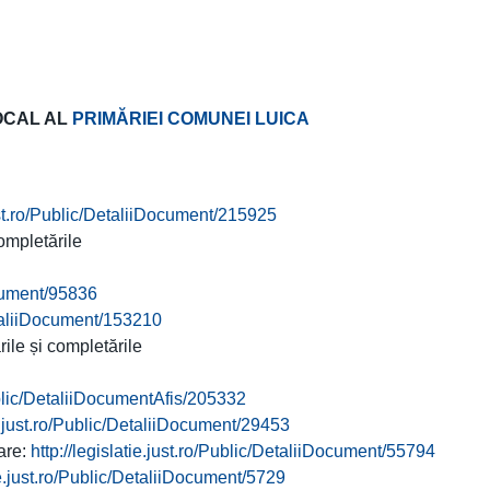
OCAL AL
PRIMĂRIEI COMUNEI LUICA
just.ro/Public/DetaliiDocument/215925
ompletările
ocument/95836
DetaliiDocument/153210
ile și completările
Public/DetaliiDocumentAfis/205332
ie.just.ro/Public/DetaliiDocument/29453
oare:
http://legislatie.just.ro/Public/DetaliiDocument/55794
tie.just.ro/Public/DetaliiDocument/5729