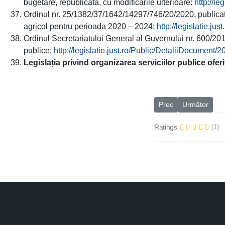
bugetare, republicată, cu modificările ulterioare:
http://l
Ordinul nr. 25/1382/37/1642/14297/746/20/2020, publicat 
agricol pentru perioada 2020 – 2024:
http://legislatie.j
Ordinul Secretariatului General al Guvernului nr. 600/201
publice:
http://legislatie.just.ro/Public/DetaliiDocument/
Legislația privind organizarea serviciilor publice ofer
Articol precedent: 1
Articolul urmă
Prec
Următor
Ratings
(1)