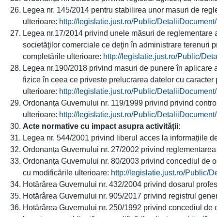
Legea nr. 145/2014 pentru stabilirea unor masuri de regle
ulterioare:
http://legislatie.just.ro/Public/DetaliiDocumen
Legea nr.17/2014 privind unele măsuri de reglementare a vâ
societăţilor comerciale ce deţin în administrare terenuri pr
completările ulterioare:
http://legislatie.just.ro/Public/D
Legea nr.190/2018 privind masuri de punere în aplicare a
fizice în ceea ce priveste prelucrarea datelor cu caracter 
ulterioare:
http://legislatie.just.ro/Public/DetaliiDocumen
Ordonanța Guvernului nr. 119/1999 privind privind controlul
ulterioare:
http://legislatie.just.ro/Public/DetaliiDocumen
Acte normative cu impact asupra activității:
Legea nr. 544/2001 privind liberul acces la informațiile de
Ordonanța Guvernului nr. 27/2002 privind reglementarea acti
Ordonanța Guvernului nr. 80/2003 privind concediul de odih
cu modificările ulterioare:
http://legislatie.just.ro/Publi
Hotărârea Guvernului nr. 432/2004 privind dosarul profesio
Hotărârea Guvernului nr. 905/2017 privind registrul gener
Hotărârea Guvernului nr. 250/1992 privind concediul de odi