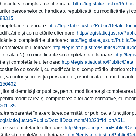
icările și completările ulterioare:
http://legislatie.just.ro/Publ
rilor persoanelor cu handicap, republicată, cu modificările și c
t/88315
completările ulterioare:
http://legislatie.just.ro/Public/DetaliiD
dificările și completările ulterioare:
http://legislatie.just.ro/Pu
icările și completările ulterioare:
http://legislatie.just.ro/Public
i completările ulterioare:
http://legislatie.just.ro/Public/Detali
ublicată (r2), cu modificările și completările ulterioare:
http://leg
ile și completările ulterioare:
http://legislatie.just.ro/Public/De
esiunile de servicii, cu modificările și completările ulterioare:
h
r, valorilor şi protecţia persoanelor, republicată, cu modificările
t/156432
iilor şi demnităților publice, pentru modificarea şi completarea L
pentru modificarea şi completarea altor acte normative, cu modif
t/201185
ransparenței în exercitarea demnităților publice, a funcțiilor pu
/legislatie.just.ro/Public/DetaliiDocument/43323#id_artA511
ile și completările ulterioare:
http://legislatie.just.ro/Public/D
ările și completările ulterioare:
http://legislatie.just.ro/Public/