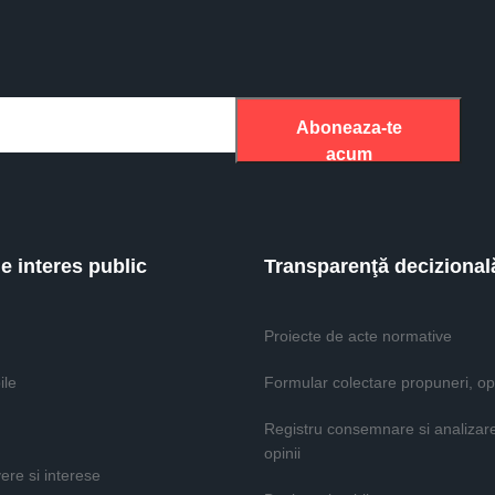
Aboneaza-te
acum
de interes public
Transparenţă decizional
Proiecte de acte normative
ile
Formular colectare propuneri, opi
Registru consemnare si analizar
opinii
vere si interese