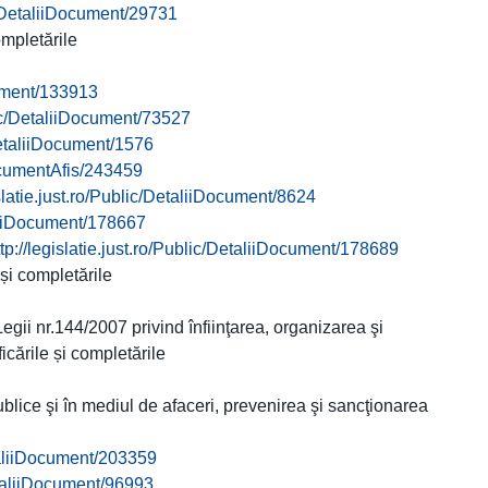
ic/DetaliiDocument/29731
ompletările
ocument/133913
blic/DetaliiDocument/73527
/DetaliiDocument/1576
iDocumentAfis/243459
islatie.just.ro/Public/DetaliiDocument/8624
taliiDocument/178667
ttp://legislatie.just.ro/Public/DetaliiDocument/178689
 și completările
egii nr.144/2007 privind înfiinţarea, organizarea şi
icările și completările
blice şi în mediul de afaceri, prevenirea şi sancţionarea
etaliiDocument/203359
DetaliiDocument/96993