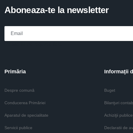
Aboneaza-te la newsletter
Please fill the required field.
Primăria
Informaţii 
Despre comună
Buget
Conducerea Primăriei
Bilanţuri contab
Aparatul de specialitate
Achiziţii publice
Servicii publice
Declaratii de a