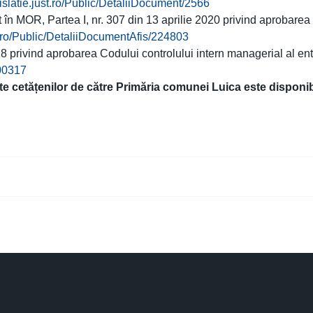
egislatie.just.ro/Public/DetaliiDocument/2566
în MOR, Partea I, nr. 307 din 13 aprilie 2020 privind aprobarea
ust.ro/Public/DetaliiDocumentAfis/224803
8 privind aprobarea Codului controlului intern managerial al enti
200317
ite cetățenilor de către Primăria comunei Luica este disponibi
.2.2 Agenda conducerii
tor: Politica de confidentialitate