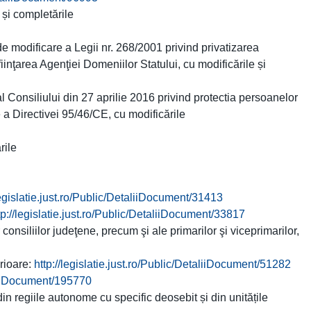
 și completările
de modificare a Legii nr. 268/2001 privind privatizarea
fiinţarea Agenţiei Domeniilor Statului, cu modificările și
Consiliului din 27 aprilie 2016 privind protectia persoanelor
e a Directivei 95/46/CE, cu modificările
rile
legislatie.just.ro/Public/DetaliiDocument/31413
tp://legislatie.just.ro/Public/DetaliiDocument/33817
onsiliilor judeţene, precum şi ale primarilor şi viceprimarilor,
erioare:
http://legislatie.just.ro/Public/DetaliiDocument/51282
taliiDocument/195770
in regiile autonome cu specific deosebit și din unitățile