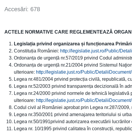
Accesări: 678
ACTELE NORMATIVE CARE REGLEMENTEAZĂ ORGANIZA
Legislația privind organizarea și funcționarea Primărie
Constituția României:
http://legislatie.just.ro/Public/De
Ordonanța de urgență nr.57/2019 privind Codul administrat
Ordonanța de urgență nr.21/2004 privind Sistemul Naţiona
ulterioare:
http://legislatie.just.ro/Public/DetaliiDocumen
Legea nr.481/2004 privind protecția civilă, republicată, cu
Legea nr.52/2003 privind transparența decizională în admi
Legea nr.24/2000 privind normele de tehnică legislativă pe
ulterioare:
http://legislatie.just.ro/Public/DetaliiDocumen
Codul civil al României aprobat prin Legea nr.287/2009, r
Legea nr.350/2001 privind amenajarea teritoriului si urban
Legea nr.50/1991privind autorizarea executării lucrărilor d
Legea nr. 10/1995 privind calitatea în construcții, republic