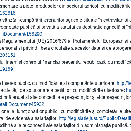
mentare a pietei produselor din sectorul agricol, cu modificările
t/162616
nzării-cumpărării terenurilor agricole situate în extravilan şi 
oprietate publică şi privată a statului cu destinaţie agricolă şi în
etaliiDocument/156290
 Regulamentului (UE) 2016/679 al Parlamentului European si al 
personal si privind libera circulatie a acestor date si de abrogar
t/203151
 intern si controlul financiar preventiv, republicată, cu modifică
t/19169
 interes public, cu modificările şi completările ulterioare:
http://
vităţii de soluționare a petiţiilor, cu modificările ulterioare:
ht
nă anual şi alte concedii ale preşedinţilor şi vicepreşedinţilor c
c/DetaliiDocument/45932
nal al funcționarilor publici, cu modificările și completările ult
al de evidenţă a salariaților:
http://legislatie.just.ro/Public/De
hnă și alte concedii ale salariaților din administrația publică, d