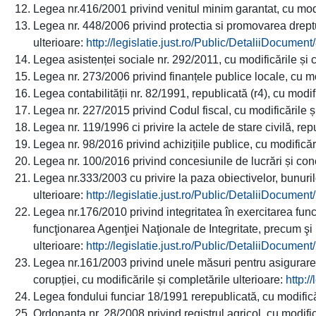
Legea nr.416/2001 privind venitul minim garantat, cu modif
Legea nr. 448/2006 privind protectia si promovarea dreptu
ulterioare:
http://legislatie.just.ro/Public/DetaliiDocumen
Legea asistenței sociale nr. 292/2011, cu modificările și 
Legea nr. 273/2006 privind finanțele publice locale, cu mo
Legea contabilității nr. 82/1991, republicată (r4), cu modif
Legea nr. 227/2015 privind Codul fiscal, cu modificările ș
Legea nr. 119/1996 ci privire la actele de stare civilă, rep
Legea nr. 98/2016 privind achizițiile publice, cu modificăr
Legea nr. 100/2016 privind concesiunile de lucrări și conc
Legea nr.333/2003 cu privire la paza obiectivelor, bunurilo
ulterioare:
http://legislatie.just.ro/Public/DetaliiDocumen
Legea nr.176/2010 privind integritatea în exercitarea funcţ
funcţionarea Agenţiei Naţionale de Integritate, precum şi 
ulterioare:
http://legislatie.just.ro/Public/DetaliiDocumen
Legea nr.161/2003 privind unele măsuri pentru asigurarea t
corupției, cu modificările și completările ulterioare:
http:/
Legea fondului funciar 18/1991 rerepublicată, cu modificăr
Ordonanța nr. 28/2008 privind registrul agricol, cu modific