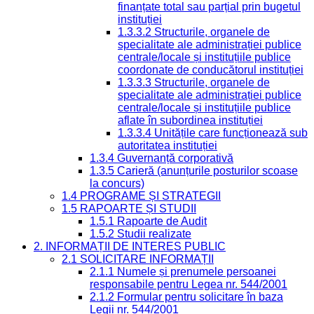
finanțate total sau parțial prin bugetul
instituției
1.3.3.2 Structurile, organele de
specialitate ale administrației publice
centrale/locale și instituțiile publice
coordonate de conducătorul instituției
1.3.3.3 Structurile, organele de
specialitate ale administrației publice
centrale/locale și instituțiile publice
aflate în subordinea instituției
1.3.3.4 Unitățile care funcționează sub
autoritatea instituției
1.3.4 Guvernanță corporativă
1.3.5 Carieră (anunțurile posturilor scoase
la concurs)
1.4 PROGRAME ȘI STRATEGII
1.5 RAPOARTE ȘI STUDII
1.5.1 Rapoarte de Audit
1.5.2 Studii realizate
2. INFORMAȚII DE INTERES PUBLIC
2.1 SOLICITARE INFORMAȚII
2.1.1 Numele și prenumele persoanei
responsabile pentru Legea nr. 544/2001
2.1.2 Formular pentru solicitare în baza
Legii nr. 544/2001