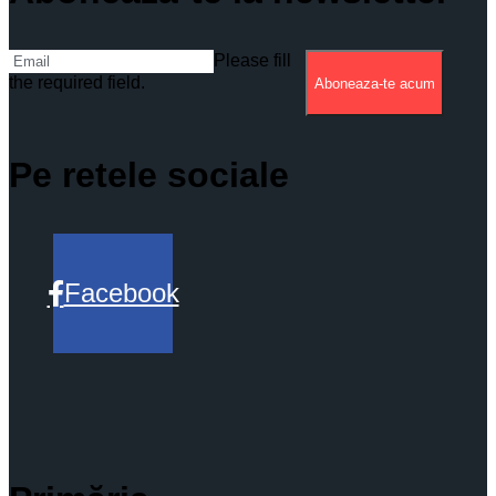
Please fill
the required field.
Aboneaza-te acum
Pe retele sociale
Facebook