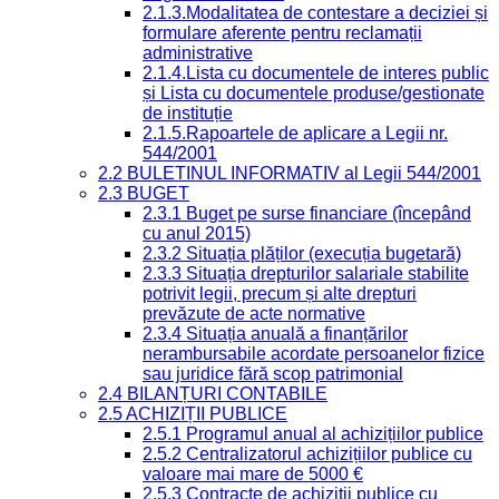
2.1.3.Modalitatea de contestare a deciziei și
formulare aferente pentru reclamații
administrative
2.1.4.Lista cu documentele de interes public
și Lista cu documentele produse/gestionate
de instituție
2.1.5.Rapoartele de aplicare a Legii nr.
544/2001
2.2 BULETINUL INFORMATIV al Legii 544/2001
2.3 BUGET
2.3.1 Buget pe surse financiare (începând
cu anul 2015)
2.3.2 Situația plăților (execuția bugetară)
2.3.3 Situația drepturilor salariale stabilite
potrivit legii, precum și alte drepturi
prevăzute de acte normative
2.3.4 Situația anuală a finanțărilor
nerambursabile acordate persoanelor fizice
sau juridice fără scop patrimonial
2.4 BILANȚURI CONTABILE
2.5 ACHIZIȚII PUBLICE
2.5.1 Programul anual al achizițiilor publice
2.5.2 Centralizatorul achizițiilor publice cu
valoare mai mare de 5000 €
2.5.3 Contracte de achiziții publice cu