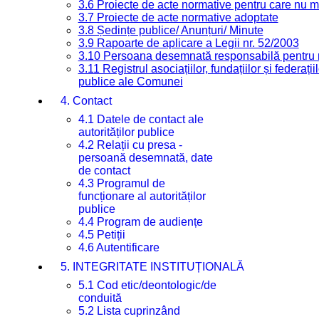
3.6 Proiecte de acte normative pentru care nu ma
3.7 Proiecte de acte normative adoptate
3.8 Ședințe publice/ Anunțuri/ Minute
3.9 Rapoarte de aplicare a Legii nr. 52/2003
3.10 Persoana desemnată responsabilă pentru re
3.11 Registrul asociațiilor, fundațiilor și federații
publice ale Comunei
4. Contact
4.1 Datele de contact ale
autorităților publice
4.2 Relații cu presa -
persoană desemnată, date
de contact
4.3 Programul de
funcționare al autorităților
publice
4.4 Program de audiențe
4.5 Petiții
4.6 Autentificare
5. INTEGRITATE INSTITUȚIONALĂ
5.1 Cod etic/deontologic/de
conduită
5.2 Lista cuprinzând