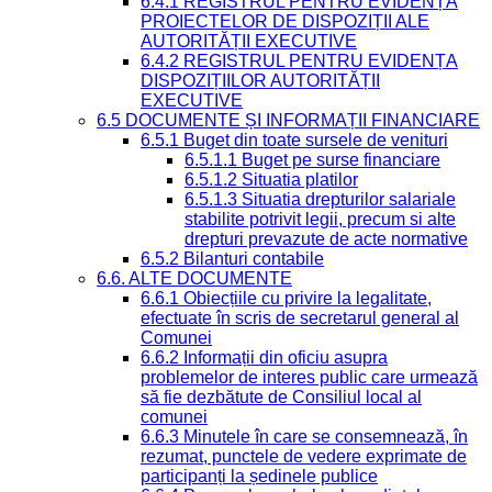
6.4.1 REGISTRUL PENTRU EVIDENȚA
PROIECTELOR DE DISPOZIȚII ALE
AUTORITĂȚII EXECUTIVE
6.4.2 REGISTRUL PENTRU EVIDENȚA
DISPOZIȚIILOR AUTORITĂȚII
EXECUTIVE
6.5 DOCUMENTE ȘI INFORMAȚII FINANCIARE
6.5.1 Buget din toate sursele de venituri
6.5.1.1 Buget pe surse financiare
6.5.1.2 Situatia platilor
6.5.1.3 Situatia drepturilor salariale
stabilite potrivit legii, precum si alte
drepturi prevazute de acte normative
6.5.2 Bilanturi contabile
6.6. ALTE DOCUMENTE
6.6.1 Obiecțiile cu privire la legalitate,
efectuate în scris de secretarul general al
Comunei
6.6.2 Informații din oficiu asupra
problemelor de interes public care urmează
să fie dezbătute de Consiliul local al
comunei
6.6.3 Minutele în care se consemnează, în
rezumat, punctele de vedere exprimate de
participanți la ședinele publice