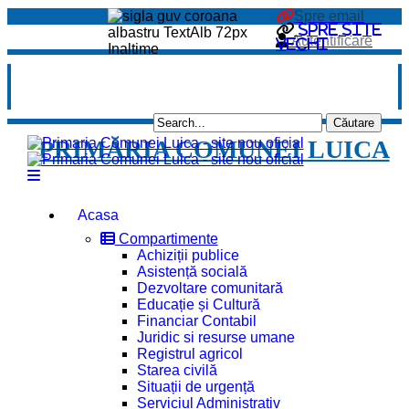
Spre email
Spre site
Autentificare
vechi
PRIMĂRIA COMUNEI LUICA
Acasa
Compartimente
Achiziții publice
Asistență socială
Dezvoltare comunitară
Educație și Cultură
Financiar Contabil
Juridic si resurse umane
Registrul agricol
Starea civilă
Situații de urgență
Serviciul Administrativ