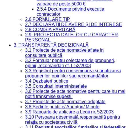
valoare de peste 5000 €
2.5.4 Documente privind execuția
contractelor
2.6 FORMULARE TIP
2.7 DECLARAȚII DE AVERE ȘI DE INTERESE
2.8 COMISIA PARITARĂ
2.9. PROTECȚIA DATELOR CU CARACTER
PERSONAL
3. TRANSPARENȚĂ DECIZIONALĂ
3.1 Proiecte de acte normative aflate în
consultare publică
3.2 Formular pentru colectarea de propuneri,
opinii, recomandări cf. L 52/2003
3.3 Registrul pentru consemnarea și analizarea
propunerilor, opiniilor sau recomandărilor
3.4 Dezbateri publice
3.5 Consultari interministeriale
3.6 Proiecte de acte normative pentru care nu mai
pot fi transmise sugestii
3.7 Proiecte de acte normative adoptate
3.8 Ședințe publice/ Anunțuri/ Minute
3.9 Rapoarte de aplicare a Legii nr. 52/2003
3.10 Persoana desemnată responsabilă pentru
relația cu societatea civilă
3.11 Registrul asociațiilor, fundațiilor și federațiilor