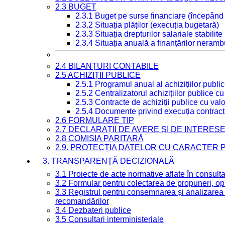
2.3 BUGET
2.3.1 Buget pe surse financiare (începând
2.3.2 Situația plăților (execuția bugetară)
2.3.3 Situația drepturilor salariale stabilit
2.3.4 Situația anuală a finanțărilor neramb
2.4 BILANȚURI CONTABILE
2.5 ACHIZIȚII PUBLICE
2.5.1 Programul anual al achizițiilor publi
2.5.2 Centralizatorul achizițiilor publice 
2.5.3 Contracte de achiziții publice cu va
2.5.4 Documente privind execuția contract
2.6 FORMULARE TIP
2.7 DECLARAȚII DE AVERE ȘI DE INTERES
2.8 COMISIA PARITARĂ
2.9. PROTECȚIA DATELOR CU CARACTER
3. TRANSPARENȚĂ DECIZIONALĂ
3.1 Proiecte de acte normative aflate în consult
3.2 Formular pentru colectarea de propuneri, opi
3.3 Registrul pentru consemnarea și analizarea p
recomandărilor
3.4 Dezbateri publice
3.5 Consultari interministeriale