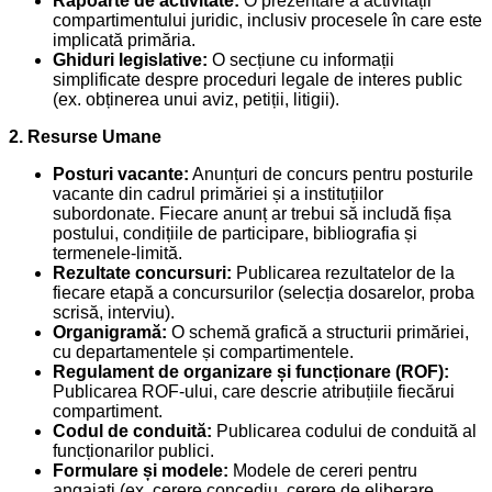
Rapoarte de activitate:
O prezentare a activității
compartimentului juridic, inclusiv procesele în care este
implicată primăria.
Ghiduri legislative:
O secțiune cu informații
simplificate despre proceduri legale de interes public
(ex. obținerea unui aviz, petiții, litigii).
2. Resurse Umane
Posturi vacante:
Anunțuri de concurs pentru posturile
vacante din cadrul primăriei și a instituțiilor
subordonate. Fiecare anunț ar trebui să includă fișa
postului, condițiile de participare, bibliografia și
termenele-limită.
Rezultate concursuri:
Publicarea rezultatelor de la
fiecare etapă a concursurilor (selecția dosarelor, proba
scrisă, interviu).
Organigramă:
O schemă grafică a structurii primăriei,
cu departamentele și compartimentele.
Regulament de organizare și funcționare (ROF):
Publicarea ROF-ului, care descrie atribuțiile fiecărui
compartiment.
Codul de conduită:
Publicarea codului de conduită al
funcționarilor publici.
Formulare și modele:
Modele de cereri pentru
angajați (ex. cerere concediu, cerere de eliberare