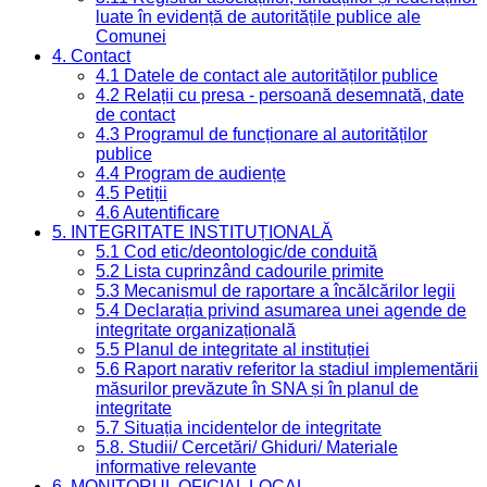
luate în evidență de autoritățile publice ale
Comunei
4. Contact
4.1 Datele de contact ale autorităților publice
4.2 Relații cu presa - persoană desemnată, date
de contact
4.3 Programul de funcționare al autorităților
publice
4.4 Program de audiențe
4.5 Petiții
4.6 Autentificare
5. INTEGRITATE INSTITUȚIONALĂ
5.1 Cod etic/deontologic/de conduită
5.2 Lista cuprinzând cadourile primite
5.3 Mecanismul de raportare a încălcărilor legii
5.4 Declarația privind asumarea unei agende de
integritate organizațională
5.5 Planul de integritate al instituției
5.6 Raport narativ referitor la stadiul implementării
măsurilor prevăzute în SNA și în planul de
integritate
5.7 Situația incidentelor de integritate
5.8. Studii/ Cercetări/ Ghiduri/ Materiale
informative relevante
6. MONITORUL OFICIAL LOCAL