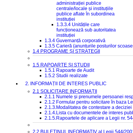
administrației publice
centrale/locale și instituțiile
publice aflate în subordinea
instituției
1.3.3.4 Unitățile care
funcționează sub autoritatea
instituției
1.3.4 Guvernanță corporativă
1.3.5 Carieră (anunțurile posturilor scoase
1.4 PROGRAME ȘI STRATEGII
1.5 RAPOARTE ȘI STUDII
1.5.1 Rapoarte de Audit
1.5.2 Studii realizate
2. INFORMAȚII DE INTERES PUBLIC
2.1 SOLICITARE INFORMAȚII
2.1.1 Numele și prenumele persoanei resp
2.1.2 Formular pentru solicitare în baza Le
2.1.3.Modalitatea de contestare a deciziei 
2.1.4.Lista cu documentele de interes publ
2.1.5.Rapoartele de aplicare a Legii nr. 5
2.2 BULETINUL INFORMATIV al Legii 544/200