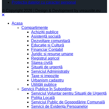
Protectia datelor cu caracter personal
© Copyright 2026 | Design & Devlopment by vreausite.eu
Acasa
Compartimente
Achiziții publice
Asistență socială
Dezvoltare comunitară
Educație și Cultură
Financiar Contabil
Juridic si resurse umane
Registrul agricol
Starea civilă
Situații de urgență
Serviciul Administrativ
Taxe și impozite
Urbanism cadastru
Utilități publice
Servicii Publice în Subordine
Serviciul Voluntar pentru Situații de Urgență
Poliția Locală
Serviciul Public de Gospodărire Comunală
Servicii de Evidența Persoanelor