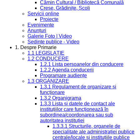
Cămin Cultural / Bibliotecă Comunală
Creșe, Grădinițe, Școli
Servicii online
Proiecte
Evenimente
Anunțuri
Galerie Foto | Video
Sedinte publice - Video
1. Despre Primarie
1.1 LEGISLAȚIE
1.2 CONDUCERE
1.2.1 Lista persoanelor din conducere
1.2.2 Agenda conducerii
Programare audiențe
1.3 ORGANIZARE
1.3.1 Regulament de organizare și
funcționare
1.3.2 Organigrama
1.3.3 Lista și datele de contact ale
instituțiilor care funcționează în
subordinea/coordonarea sau sub
autoritatea instituției
1.3.3.1 Structurile, organele de
specialitate ale administrației publice
centrale/locale și instituțiile publice