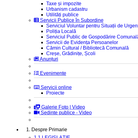
Taxe și impozite
Urbanism cadastru
Utilități publice
Servicii Publice în Subordine
Serviciul Voluntar pentru Situații de Urgen
Poliția Locală
Serviciul Public de Gospodărire Comunal
Servicii de Evidența Persoanelor
Cămin Cultural / Bibliotecă Comunală
Creșe, Grădinițe, Școli
Anunțuri
Evenimente
Servicii online
Proiecte
Galerie Foto | Video
Sedinte publice - Video
1. Despre Primarie
1.1 LEGISLAȚIE