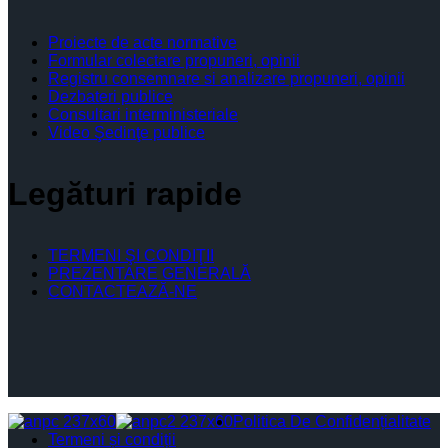
Proiecte de acte normative
Formular colectare propuneri, opinii
Registru consemnare si analizare propuneri, opinii
Dezbateri publice
Consultari interministeriale
Video Şedinţe publice
Legături rapide
TERMENI ŞI CONDIŢII
PREZENTARE GENERALĂ
CONTACTEAZĂ-NE
Politica De Confidențialitate
Termeni și condiții