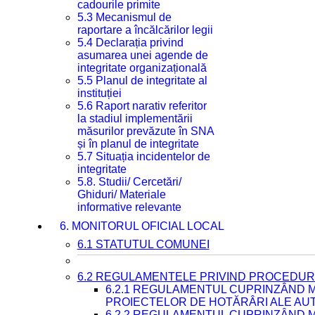
cadourile primite
5.3 Mecanismul de
raportare a încălcărilor legii
5.4 Declarația privind
asumarea unei agende de
integritate organizațională
5.5 Planul de integritate al
instituției
5.6 Raport narativ referitor
la stadiul implementării
măsurilor prevăzute în SNA
și în planul de integritate
5.7 Situația incidentelor de
integritate
5.8. Studii/ Cercetări/
Ghiduri/ Materiale
informative relevante
6. MONITORUL OFICIAL LOCAL
6.1 STATUTUL COMUNEI
6.2 REGULAMENTELE PRIVIND PROCEDURI
6.2.1 REGULAMENTUL CUPRINZÂND M
PROIECTELOR DE HOTĂRÂRI ALE AUT
6.2.2 REGULAMENTUL CUPRINZÂND M