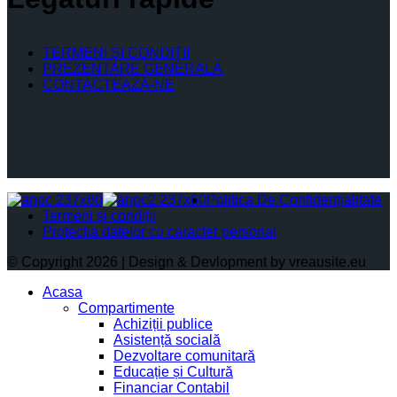
TERMENI ŞI CONDIŢII
PREZENTARE GENERALĂ
CONTACTEAZĂ-NE
Politica De Confidențialitate
Termeni și condiții
Protectia datelor cu caracter personal
© Copyright 2026 | Design & Devlopment by vreausite.eu
Acasa
Compartimente
Achiziții publice
Asistență socială
Dezvoltare comunitară
Educație și Cultură
Financiar Contabil