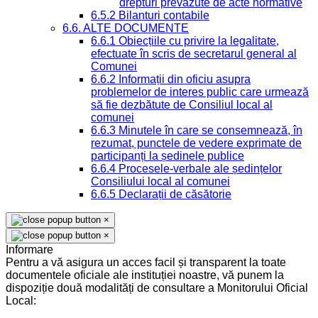
drepturi prevazute de acte normative
6.5.2 Bilanturi contabile
6.6. ALTE DOCUMENTE
6.6.1 Obiecțiile cu privire la legalitate,
efectuate în scris de secretarul general al
Comunei
6.6.2 Informații din oficiu asupra
problemelor de interes public care urmează
să fie dezbătute de Consiliul local al
comunei
6.6.3 Minutele în care se consemnează, în
rezumat, punctele de vedere exprimate de
participanți la ședinele publice
6.6.4 Procesele-verbale ale ședințelor
Consiliului local al comunei
6.6.5 Declarații de căsătorie
×
×
Informare
Pentru a vă asigura un acces facil și transparent la toate
documentele oficiale ale instituției noastre, vă punem la
dispoziție două modalități de consultare a Monitorului Oficial
Local: