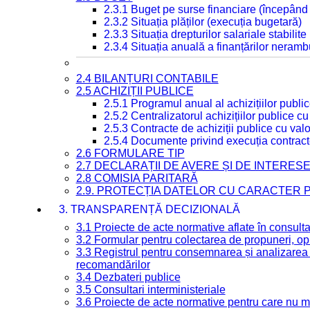
2.3.1 Buget pe surse financiare (începând
2.3.2 Situația plăților (execuția bugetară)
2.3.3 Situația drepturilor salariale stabilit
2.3.4 Situația anuală a finanțărilor neramb
2.4 BILANȚURI CONTABILE
2.5 ACHIZIȚII PUBLICE
2.5.1 Programul anual al achizițiilor publi
2.5.2 Centralizatorul achizițiilor publice 
2.5.3 Contracte de achiziții publice cu va
2.5.4 Documente privind execuția contract
2.6 FORMULARE TIP
2.7 DECLARAȚII DE AVERE ȘI DE INTERES
2.8 COMISIA PARITARĂ
2.9. PROTECȚIA DATELOR CU CARACTER
3. TRANSPARENȚĂ DECIZIONALĂ
3.1 Proiecte de acte normative aflate în consult
3.2 Formular pentru colectarea de propuneri, opi
3.3 Registrul pentru consemnarea și analizarea p
recomandărilor
3.4 Dezbateri publice
3.5 Consultari interministeriale
3.6 Proiecte de acte normative pentru care nu ma