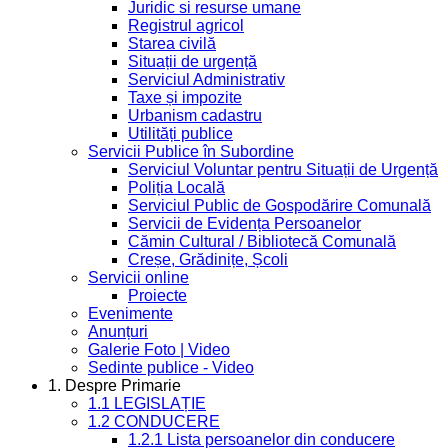
Juridic si resurse umane
Registrul agricol
Starea civilă
Situații de urgență
Serviciul Administrativ
Taxe și impozite
Urbanism cadastru
Utilități publice
Servicii Publice în Subordine
Serviciul Voluntar pentru Situații de Urgență
Poliția Locală
Serviciul Public de Gospodărire Comunală
Servicii de Evidența Persoanelor
Cămin Cultural / Bibliotecă Comunală
Creșe, Grădinițe, Școli
Servicii online
Proiecte
Evenimente
Anunțuri
Galerie Foto | Video
Sedinte publice - Video
1. Despre Primarie
1.1 LEGISLAȚIE
1.2 CONDUCERE
1.2.1 Lista persoanelor din conducere