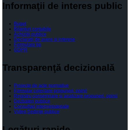
Informaţii de interes public
Buget
Bilanţuri contabile
Achiziţii publice
Declaratii de avere si interese
Formulare tip
GDPR
Transparenţă decizională
Proiecte de acte normative
Formular colectare propuneri, opinii
Registru consemnare si analizare propuneri, opinii
Dezbateri publice
Consultari interministeriale
Video Şedinţe publice
Legături rapide