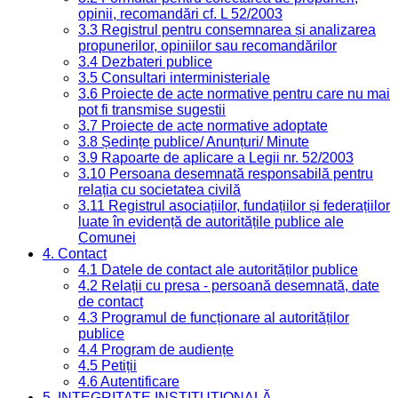
opinii, recomandări cf. L 52/2003
3.3 Registrul pentru consemnarea și analizarea
propunerilor, opiniilor sau recomandărilor
3.4 Dezbateri publice
3.5 Consultari interministeriale
3.6 Proiecte de acte normative pentru care nu mai
pot fi transmise sugestii
3.7 Proiecte de acte normative adoptate
3.8 Ședințe publice/ Anunțuri/ Minute
3.9 Rapoarte de aplicare a Legii nr. 52/2003
3.10 Persoana desemnată responsabilă pentru
relația cu societatea civilă
3.11 Registrul asociațiilor, fundațiilor și federațiilor
luate în evidență de autoritățile publice ale
Comunei
4. Contact
4.1 Datele de contact ale autorităților publice
4.2 Relații cu presa - persoană desemnată, date
de contact
4.3 Programul de funcționare al autorităților
publice
4.4 Program de audiențe
4.5 Petiții
4.6 Autentificare
5. INTEGRITATE INSTITUȚIONALĂ