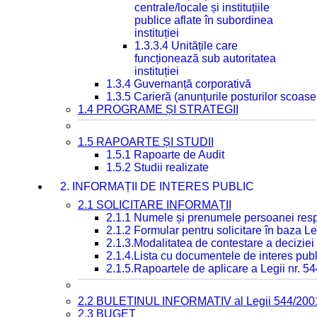
centrale/locale și instituțiile
publice aflate în subordinea
instituției
1.3.3.4 Unitățile care
funcționează sub autoritatea
instituției
1.3.4 Guvernanță corporativă
1.3.5 Carieră (anunțurile posturilor scoase
1.4 PROGRAME ȘI STRATEGII
1.5 RAPOARTE ȘI STUDII
1.5.1 Rapoarte de Audit
1.5.2 Studii realizate
2. INFORMAȚII DE INTERES PUBLIC
2.1 SOLICITARE INFORMAȚII
2.1.1 Numele și prenumele persoanei resp
2.1.2 Formular pentru solicitare în baza Le
2.1.3.Modalitatea de contestare a deciziei 
2.1.4.Lista cu documentele de interes publ
2.1.5.Rapoartele de aplicare a Legii nr. 5
2.2 BULETINUL INFORMATIV al Legii 544/200
2.3 BUGET