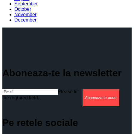
September
October
November
December
Aboneaza-te la newsletter
Please fill
the required field.
Aboneaza-te acum
Pe retele sociale