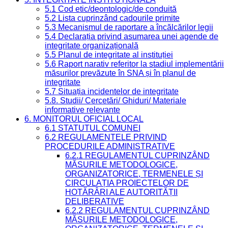
5.1 Cod etic/deontologic/de conduită
5.2 Lista cuprinzând cadourile primite
5.3 Mecanismul de raportare a încălcărilor legii
5.4 Declarația privind asumarea unei agende de
integritate organizațională
5.5 Planul de integritate al instituției
5.6 Raport narativ referitor la stadiul implementării
măsurilor prevăzute în SNA și în planul de
integritate
5.7 Situația incidentelor de integritate
5.8. Studii/ Cercetări/ Ghiduri/ Materiale
informative relevante
6. MONITORUL OFICIAL LOCAL
6.1 STATUTUL COMUNEI
6.2 REGULAMENTELE PRIVIND
PROCEDURILE ADMINISTRATIVE
6.2.1 REGULAMENTUL CUPRINZÂND
MĂSURILE METODOLOGICE,
ORGANIZATORICE, TERMENELE ȘI
CIRCULAȚIA PROIECTELOR DE
HOTĂRÂRI ALE AUTORITĂȚII
DELIBERATIVE
6.2.2 REGULAMENTUL CUPRINZÂND
MĂSURILE METODOLOGICE,