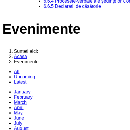
6.6.4 Procesele-verbale ale ședințelor Con
6.6.5 Declarații de căsătorie
Evenimente
Sunteți aici:
Acasa
Evenimente
All
Upcoming
Latest
January
February
March
April
May
June
July
August