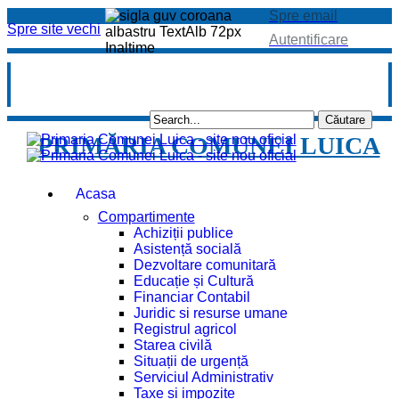
Spre email
Spre site vechi
Autentificare
PRIMĂRIA COMUNEI LUICA
Acasa
Compartimente
Achiziții publice
Asistență socială
Dezvoltare comunitară
Educație și Cultură
Financiar Contabil
Juridic si resurse umane
Registrul agricol
Starea civilă
Situații de urgență
Serviciul Administrativ
Taxe și impozite