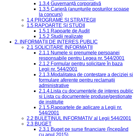
1.3.4 Guvernanță corporativă
1.3.5 Carieră (anunțurile posturilor scoase
la concurs)
1.4 PROGRAME ȘI STRATEGII
1.5 RAPOARTE ȘI STUDII
1.5.1 Rapoarte de Audit
1.5.2 Studii realizate
2. INFORMAȚII DE INTERES PUBLIC
2.1 SOLICITARE INFORMAȚII
2.1.1 Numele și prenumele persoanei
responsabile pentru Legea nr. 544/2001
2.1.2 Formular pentru solicitare în baza
Legii nr. 544/2001
2.1.3.Modalitatea de contestare a deciziei și
formulare aferente pentru reclamații
administrative
2.1.4.Lista cu documentele de interes public
și Lista cu documentele produse/gestionate
de instituție
2.1.5.Rapoartele de aplicare a Legii nr.
544/2001
2.2 BULETINUL INFORMATIV al Legii 544/2001
2.3 BUGET
2.3.1 Buget pe surse financiare (începând
cu anul 2015)