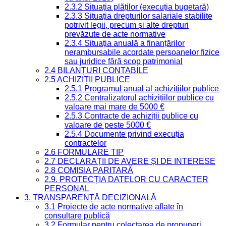
2.3.2 Situația plăților (execuția bugetară)
2.3.3 Situația drepturilor salariale stabilite
potrivit legii, precum și alte drepturi
prevăzute de acte normative
2.3.4 Situația anuală a finanțărilor
nerambursabile acordate persoanelor fizice
sau juridice fără scop patrimonial
2.4 BILANȚURI CONTABILE
2.5 ACHIZIȚII PUBLICE
2.5.1 Programul anual al achizițiilor publice
2.5.2 Centralizatorul achizițiilor publice cu
valoare mai mare de 5000 €
2.5.3 Contracte de achiziții publice cu
valoare de peste 5000 €
2.5.4 Documente privind execuția
contractelor
2.6 FORMULARE TIP
2.7 DECLARAȚII DE AVERE ȘI DE INTERESE
2.8 COMISIA PARITARĂ
2.9. PROTECȚIA DATELOR CU CARACTER
PERSONAL
3. TRANSPARENȚĂ DECIZIONALĂ
3.1 Proiecte de acte normative aflate în
consultare publică
3.2 Formular pentru colectarea de propuneri,