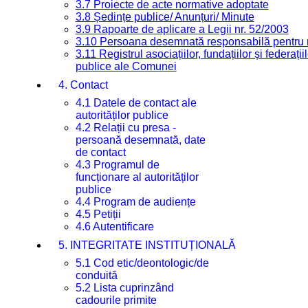
3.7 Proiecte de acte normative adoptate
3.8 Ședințe publice/ Anunțuri/ Minute
3.9 Rapoarte de aplicare a Legii nr. 52/2003
3.10 Persoana desemnată responsabilă pentru re
3.11 Registrul asociațiilor, fundațiilor și federații
publice ale Comunei
4. Contact
4.1 Datele de contact ale
autorităților publice
4.2 Relații cu presa -
persoană desemnată, date
de contact
4.3 Programul de
funcționare al autorităților
publice
4.4 Program de audiențe
4.5 Petiții
4.6 Autentificare
5. INTEGRITATE INSTITUȚIONALĂ
5.1 Cod etic/deontologic/de
conduită
5.2 Lista cuprinzând
cadourile primite