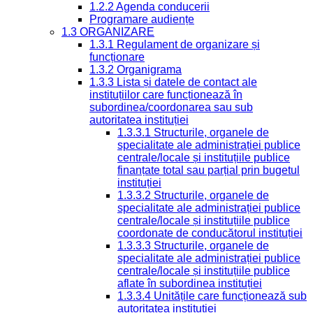
1.2.2 Agenda conducerii
Programare audiențe
1.3 ORGANIZARE
1.3.1 Regulament de organizare și
funcționare
1.3.2 Organigrama
1.3.3 Lista și datele de contact ale
instituțiilor care funcționează în
subordinea/coordonarea sau sub
autoritatea instituției
1.3.3.1 Structurile, organele de
specialitate ale administrației publice
centrale/locale și instituțiile publice
finanțate total sau parțial prin bugetul
instituției
1.3.3.2 Structurile, organele de
specialitate ale administrației publice
centrale/locale și instituțiile publice
coordonate de conducătorul instituției
1.3.3.3 Structurile, organele de
specialitate ale administrației publice
centrale/locale și instituțiile publice
aflate în subordinea instituției
1.3.3.4 Unitățile care funcționează sub
autoritatea instituției