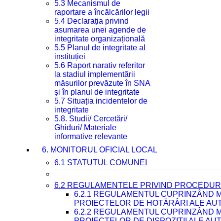
5.3 Mecanismul de
raportare a încălcărilor legii
5.4 Declarația privind
asumarea unei agende de
integritate organizațională
5.5 Planul de integritate al
instituției
5.6 Raport narativ referitor
la stadiul implementării
măsurilor prevăzute în SNA
și în planul de integritate
5.7 Situația incidentelor de
integritate
5.8. Studii/ Cercetări/
Ghiduri/ Materiale
informative relevante
6. MONITORUL OFICIAL LOCAL
6.1 STATUTUL COMUNEI
6.2 REGULAMENTELE PRIVIND PROCEDURI
6.2.1 REGULAMENTUL CUPRINZÂND M
PROIECTELOR DE HOTĂRÂRI ALE AUT
6.2.2 REGULAMENTUL CUPRINZÂND M
PROIECTELOR DE DISPOZIȚII ALE AU