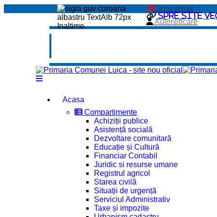
Spre email
Spre site ve
Autentificare
Acasa
Compartimente
Achiziții publice
Asistență socială
Dezvoltare comunitară
Educație și Cultură
Financiar Contabil
Juridic si resurse umane
Registrul agricol
Starea civilă
Situații de urgență
Serviciul Administrativ
Taxe și impozite
Urbanism cadastru