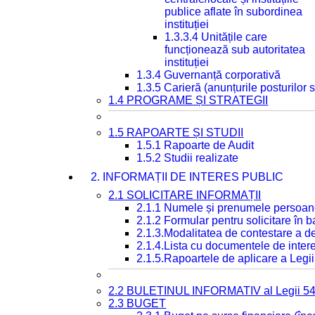
publice aflate în subordinea
instituției
1.3.3.4 Unitățile care
funcționează sub autoritatea
instituției
1.3.4 Guvernanță corporativă
1.3.5 Carieră (anunțurile posturilor
1.4 PROGRAME ȘI STRATEGII
1.5 RAPOARTE ȘI STUDII
1.5.1 Rapoarte de Audit
1.5.2 Studii realizate
2. INFORMAȚII DE INTERES PUBLIC
2.1 SOLICITARE INFORMAȚII
2.1.1 Numele și prenumele persoan
2.1.2 Formular pentru solicitare în 
2.1.3.Modalitatea de contestare a de
2.1.4.Lista cu documentele de intere
2.1.5.Rapoartele de aplicare a Legii
2.2 BULETINUL INFORMATIV al Legii 5
2.3 BUGET