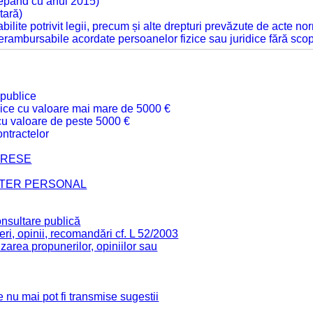
cepând cu anul 2015)
tară)
tabilite potrivit legii, precum și alte drepturi prevăzute de acte no
 nerambursabile acordate persoanelor fizice sau juridice fără sco
 publice
ublice cu valoare mai mare de 5000 €
 cu valoare de peste 5000 €
ntractelor
TERESE
CTER PERSONAL
onsultare publică
ri, opinii, recomandări cf. L 52/2003
zarea propunerilor, opiniilor sau
 nu mai pot fi transmise sugestii