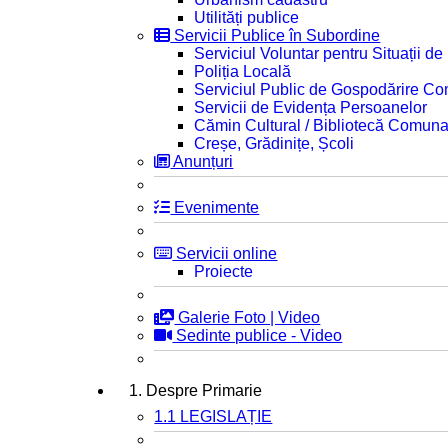
Utilități publice
Servicii Publice în Subordine
Serviciul Voluntar pentru Situații d
Poliția Locală
Serviciul Public de Gospodărire C
Servicii de Evidența Persoanelor
Cămin Cultural / Bibliotecă Comuna
Creșe, Grădinițe, Școli
Anunțuri
Evenimente
Servicii online
Proiecte
Galerie Foto | Video
Sedinte publice - Video
1. Despre Primarie
1.1 LEGISLAȚIE