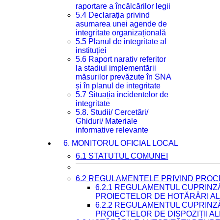
raportare a încălcărilor legii
5.4 Declarația privind
asumarea unei agende de
integritate organizațională
5.5 Planul de integritate al
instituției
5.6 Raport narativ referitor
la stadiul implementării
măsurilor prevăzute în SNA
și în planul de integritate
5.7 Situația incidentelor de
integritate
5.8. Studii/ Cercetări/
Ghiduri/ Materiale
informative relevante
6. MONITORUL OFICIAL LOCAL
6.1 STATUTUL COMUNEI
6.2 REGULAMENTELE PRIVIND PROC
6.2.1 REGULAMENTUL CUPRINZ
PROIECTELOR DE HOTĂRÂRI ALE
6.2.2 REGULAMENTUL CUPRINZ
PROIECTELOR DE DISPOZIȚII A