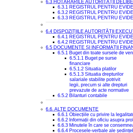
6.3 HOTĂRÂRILE AUTORITĂȚII DELIB
6.3.1 REGISTRUL PENTRU EVI
6.3.2 REGISTRUL PENTRU EVI
6.3.3 REGISTRUL PENTRU EVID
6.4 DISPOZIȚIILE AUTORITĂȚII EXECU
6.4.1 REGISTRUL PENTRU EVID
6.4.2 REGISTRUL PENTRU EVID
6.5 DOCUMENTE ȘI INFORMAȚII FIN
6.5.1 Buget din toate sursele de veni
6.5.1.1 Buget pe surse
financiare
6.5.1.2 Situatia platilor
6.5.1.3 Situatia drepturilor
salariale stabilite potrivit
legii, precum si alte drepturi
prevazute de acte normative
6.5.2 Bilanturi contabile
6.6. ALTE DOCUMENTE
6.6.1 Obiecțiile cu privire la legali
6.6.2 Informații din oficiu asupra p
6.6.3 Minutele în care se consemnea
6.6.4 Procesele-verbale ale ședințel