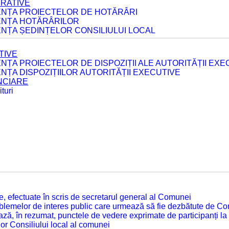
ERATIVE
DENȚA PROIECTELOR DE HOTĂRÂRI
DENȚA HOTĂRÂRILOR
ENȚA ȘEDINȚELOR CONSILIULUI LOCAL
TIVE
ENȚA PROIECTELOR DE DISPOZIȚII ALE AUTORITĂȚII EXE
ENȚA DISPOZIȚIILOR AUTORITĂȚII EXECUTIVE
ANCIARE
turi
tate, efectuate în scris de secretarul general al Comunei
roblemelor de interes public care urmează să fie dezbătute de Con
ză, în rezumat, punctele de vedere exprimate de participanți la
or Consiliului local al comunei