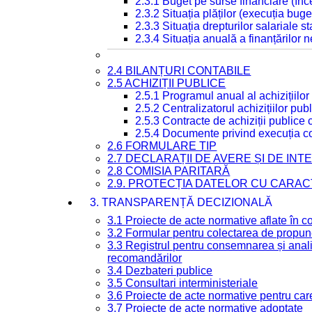
2.3.1 Buget pe surse financiare (în
2.3.2 Situația plăților (execuția buge
2.3.3 Situația drepturilor salariale s
2.3.4 Situația anuală a finanțărilor
2.4 BILANȚURI CONTABILE
2.5 ACHIZIȚII PUBLICE
2.5.1 Programul anual al achizițiilor
2.5.2 Centralizatorul achizițiilor p
2.5.3 Contracte de achiziții publice
2.5.4 Documente privind execuția co
2.6 FORMULARE TIP
2.7 DECLARAȚII DE AVERE ȘI DE IN
2.8 COMISIA PARITARĂ
2.9. PROTECȚIA DATELOR CU CARA
3. TRANSPARENȚĂ DECIZIONALĂ
3.1 Proiecte de acte normative aflate în c
3.2 Formular pentru colectarea de propune
3.3 Registrul pentru consemnarea și anali
recomandărilor
3.4 Dezbateri publice
3.5 Consultari interministeriale
3.6 Proiecte de acte normative pentru care
3.7 Proiecte de acte normative adoptate