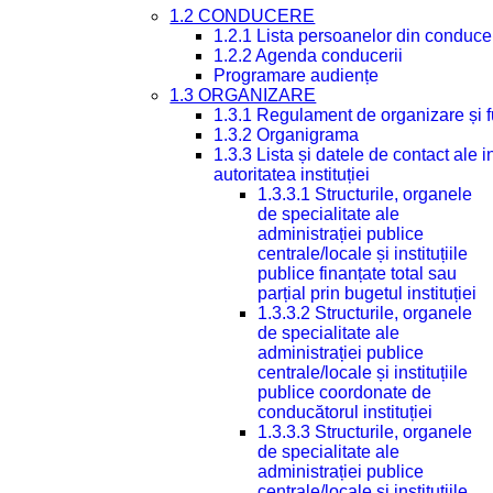
1.2 CONDUCERE
1.2.1 Lista persoanelor din conduce
1.2.2 Agenda conducerii
Programare audiențe
1.3 ORGANIZARE
1.3.1 Regulament de organizare și 
1.3.2 Organigrama
1.3.3 Lista și datele de contact ale
autoritatea instituției
1.3.3.1 Structurile, organele
de specialitate ale
administrației publice
centrale/locale și instituțiile
publice finanțate total sau
parțial prin bugetul instituției
1.3.3.2 Structurile, organele
de specialitate ale
administrației publice
centrale/locale și instituțiile
publice coordonate de
conducătorul instituției
1.3.3.3 Structurile, organele
de specialitate ale
administrației publice
centrale/locale și instituțiile