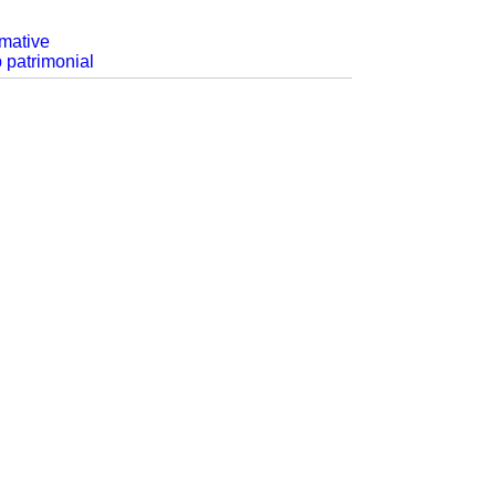
rmative
p patrimonial