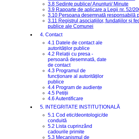
3.8 Ședințe publice/ Anunțuri/ Minute
3.9 Rapoarte de aplicare a Legii nr. 52/2
3.10 Persoana desemnată responsabilă pen
3.11 Registrul asociațiilor, fundațiilor și fe
publice ale Comunei
4. Contact
4.1 Datele de contact ale
autorităților publice
4.2 Relații cu presa -
persoană desemnată, date
de contact
4.3 Programul de
funcționare al autorităților
publice
4.4 Program de audiențe
4.5 Petiții
4.6 Autentificare
5. INTEGRITATE INSTITUȚIONALĂ
5.1 Cod etic/deontologic/de
conduită
5.2 Lista cuprinzând
cadourile primite
5.3 Mecanismul de