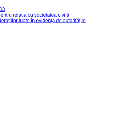
003
tru relația cu societatea civilă
derațiilor luate în evidență de autoritățile