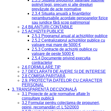
2.3.3 Situația drepturilor salariale stabilite
potrivit legii, precum și alte drepturi
prevăzute de acte normative
2.3.4 Situația anuală a finanțărilor
nerambursabile acordate persoanelor fizice
sau juridice fără scop patrimonial
2.4 BILANȚURI CONTABILE
2.5 ACHIZIȚII PUBLICE
2.5.1 Programul anual al achizițiilor publice
2.5.2 Centralizatorul achizițiilor publice cu
valoare mai mare de 5000 €
2.5.3 Contracte de achiziții publice cu
valoare de peste 5000 €
2.5.4 Documente privind execuția
contractelor
2.6 FORMULARE TIP
2.7 DECLARAȚII DE AVERE ȘI DE INTERESE
2.8 COMISIA PARITARĂ
2.9. PROTECȚIA DATELOR CU CARACTER
PERSONAL
3. TRANSPARENȚĂ DECIZIONALĂ
3.1 Proiecte de acte normative aflate în
consultare publică
3.2 Formular pentru colectarea de propuneri,
opinii, recomandări cf. L 52/2003