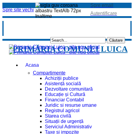
Spre email
Spre site vechi
Autentificare
PRIMĂRIA COMUNEI LUICA
Acasa
Compartimente
Achiziții publice
Asistență socială
Dezvoltare comunitară
Educație și Cultură
Financiar Contabil
Juridic si resurse umane
Registrul agricol
Starea civilă
Situații de urgență
Serviciul Administrativ
Taxe și impozite