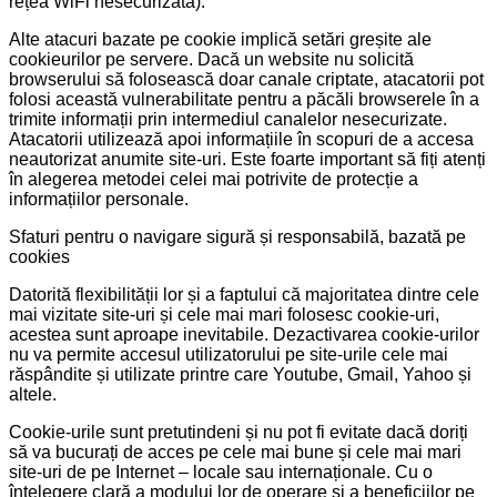
rețea WiFi nesecurizata).
Alte atacuri bazate pe cookie implică setări greșite ale
cookieurilor pe servere. Dacă un website nu solicită
browserului să folosească doar canale criptate, atacatorii pot
folosi această vulnerabilitate pentru a păcăli browserele în a
trimite informații prin intermediul canalelor nesecurizate.
Atacatorii utilizează apoi informațiile în scopuri de a accesa
neautorizat anumite site-uri. Este foarte important să fiți atenți
în alegerea metodei celei mai potrivite de protecție a
informațiilor personale.
Sfaturi pentru o navigare sigură și responsabilă, bazată pe
cookies
Datorită flexibilității lor și a faptului că majoritatea dintre cele
mai vizitate site-uri și cele mai mari folosesc cookie-uri,
acestea sunt aproape inevitabile. Dezactivarea cookie-urilor
nu va permite accesul utilizatorului pe site-urile cele mai
răspândite și utilizate printre care Youtube, Gmail, Yahoo și
altele.
Cookie-urile sunt pretutindeni și nu pot fi evitate dacă doriți
să va bucurați de acces pe cele mai bune și cele mai mari
site-uri de pe Internet – locale sau internaționale. Cu o
înțelegere clară a modului lor de operare și a beneficiilor pe