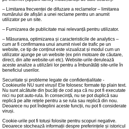
– Limitarea frecvenței de difuzare a reclamelor – limitarea
numărului de afișări a unei reclame pentru un anumit
utilizator pe un site.
– Furnizarea de publicitate mai relevanță pentru utilizator.
– Măsurarea, optimizarea și caracteristicile de analytics –
cum ar fi confirmarea unui anumit nivel de trafic pe un
website, ce tip de conținut este vizualizat și modul cum un
utilizator ajunge pe un website (ex prin motoare de căutare,
direct, din alte website-uri etc). Website-urile derulează
aceste analize a utilizării lor pentru a îmbunătăți site-urile în
beneficiul userilor.
Securitate și probleme legate de confidențialitate -
Cookieurile NU sunt viruși! Ele folosesc formate tip plain text.
Nu sunt alcătuite din bucăți de cod așa că nu pot fi executate
nici nu pot auto-rula. În consecință, nu se pot duplică sau
replică pe alte rețele pentru a se rula sau replică din nou.
Deoarece nu pot îndeplini aceste funcții, nu pot fi considerate
viruși.
Cookie-urile pot fi totuși folosite pentru scopuri negative.
Deoarece stochează informații despre preferințele și istoricul