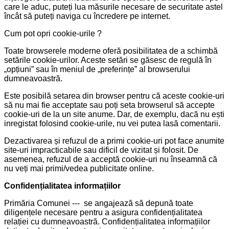
care le aduc, puteți lua măsurile necesare de securitate astel
încât să puteți naviga cu încredere pe internet.
Cum pot opri cookie-urile ?
Toate browserele moderne oferă posibilitatea de a schimbă
setările cookie-urilor. Aceste setări se găsesc de regulă în
„opțiuni” sau în meniul de „preferințe” al browserului
dumneavoastră.
Este posibilă setarea din browser pentru că aceste cookie-uri
să nu mai fie acceptate sau poți seta browserul să accepte
cookie-uri de la un site anume. Dar, de exemplu, dacă nu ești
inregistat folosind cookie-urile, nu vei putea lasă comentarii.
Dezactivarea și refuzul de a primi cookie-uri pot face anumite
site-uri impracticabile sau dificil de vizitat și folosit. De
asemenea, refuzul de a acceptă cookie-uri nu înseamnă că
nu veți mai primi/vedea publicitate online.
Confidențialitatea informațiilor
Primăria Comunei --- se angajează să depună toate
diligențele necesare pentru a asigura confidențialitatea
relației cu dumneavoastră. Confidențialitatea informațiilor