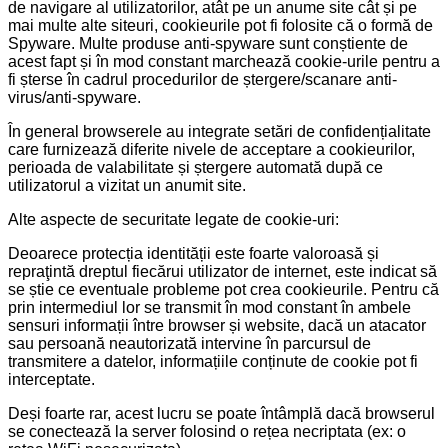
de navigare al utilizatorilor, atât pe un anume site cât și pe
mai multe alte siteuri, cookieurile pot fi folosite că o formă de
Spyware. Multe produse anti-spyware sunt conștiente de
acest fapt și în mod constant marchează cookie-urile pentru a
fi șterse în cadrul procedurilor de ștergere/scanare anti-
virus/anti-spyware.
În general browserele au integrate setări de confidențialitate
care furnizează diferite nivele de acceptare a cookieurilor,
perioada de valabilitate și ștergere automată după ce
utilizatorul a vizitat un anumit site.
Alte aspecte de securitate legate de cookie-uri:
Deoarece protecția identității este foarte valoroasă și
repraţintă dreptul fiecărui utilizator de internet, este indicat să
se știe ce eventuale probleme pot crea cookieurile. Pentru că
prin intermediul lor se transmit în mod constant în ambele
sensuri informații între browser și website, dacă un atacator
sau persoană neautorizată intervine în parcursul de
transmitere a datelor, informațiile conținute de cookie pot fi
interceptate.
Deși foarte rar, acest lucru se poate întâmplă dacă browserul
se conectează la server folosind o rețea necriptata (ex: o