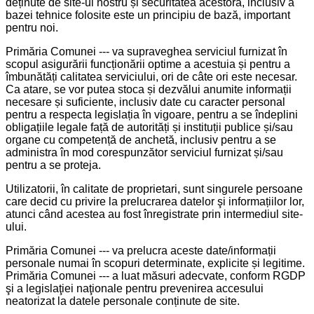
deținute de site-ul nostru și securitatea acestora, inclusiv a
bazei tehnice folosite este un principiu de bază, important
pentru noi.
Primăria Comunei --- va supraveghea serviciul furnizat în
scopul asigurării funcționării optime a acestuia și pentru a
îmbunătăți calitatea serviciului, ori de câte ori este necesar.
Ca atare, se vor putea stoca și dezvălui anumite informații
necesare și suficiente, inclusiv date cu caracter personal
pentru a respecta legislația în vigoare, pentru a se îndeplini
obligațiile legale față de autorități și instituții publice și/sau
organe cu competență de anchetă, inclusiv pentru a se
administra în mod corespunzător serviciul furnizat și/sau
pentru a se proteja.
Utilizatorii, în calitate de proprietari, sunt singurele persoane
care decid cu privire la prelucrarea datelor şi informațiilor lor,
atunci când acestea au fost înregistrate prin intermediul site-
ului.
Primăria Comunei --- va prelucra aceste date/informații
personale numai în scopuri determinate, explicite și legitime.
Primăria Comunei --- a luat măsuri adecvate, conform RGDP
şi a legislaţiei naţionale pentru prevenirea accesului
neatorizat la datele personale conținute de site.