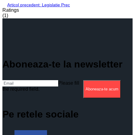
Articol precedent: Legislatie
Prec
Ratings
(1)
Aboneaza-te la newsletter
Please fill
the required field.
Aboneaza-te acum
Pe retele sociale