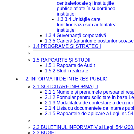
centrale/locale și instituțiile
publice aflate în subordinea
instituției
1.3.3.4 Unitățile care
funcționează sub autoritatea
instituției
1.3.4 Guvernanță corporativă
1.3.5 Carieră (anunțurile posturilor scoase
1.4 PROGRAME ȘI STRATEGII
1.5 RAPOARTE ȘI STUDII
1.5.1 Rapoarte de Audit
1.5.2 Studii realizate
2. INFORMAȚII DE INTERES PUBLIC
2.1 SOLICITARE INFORMAȚII
2.1.1 Numele și prenumele persoanei resp
2.1.2 Formular pentru solicitare în baza Le
2.1.3.Modalitatea de contestare a deciziei 
2.1.4.Lista cu documentele de interes publ
2.1.5.Rapoartele de aplicare a Legii nr. 5
2.2 BULETINUL INFORMATIV al Legii 544/200
2.3 BUGET