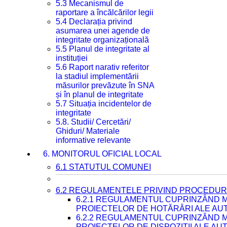
5.3 Mecanismul de
raportare a încălcărilor legii
5.4 Declarația privind
asumarea unei agende de
integritate organizațională
5.5 Planul de integritate al
instituției
5.6 Raport narativ referitor
la stadiul implementării
măsurilor prevăzute în SNA
și în planul de integritate
5.7 Situația incidentelor de
integritate
5.8. Studii/ Cercetări/
Ghiduri/ Materiale
informative relevante
6. MONITORUL OFICIAL LOCAL
6.1 STATUTUL COMUNEI
6.2 REGULAMENTELE PRIVIND PROCEDURI
6.2.1 REGULAMENTUL CUPRINZÂND M
PROIECTELOR DE HOTĂRÂRI ALE AUT
6.2.2 REGULAMENTUL CUPRINZÂND M
PROIECTELOR DE DISPOZIȚII ALE AU