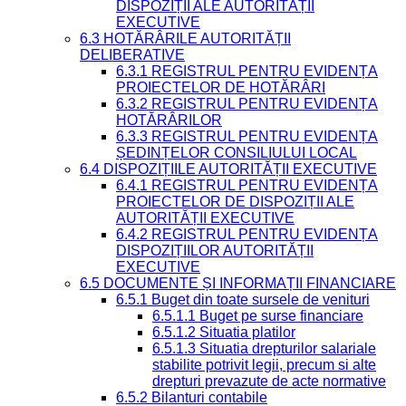
DISPOZIȚII ALE AUTORITĂȚII
EXECUTIVE
6.3 HOTĂRÂRILE AUTORITĂȚII
DELIBERATIVE
6.3.1 REGISTRUL PENTRU EVIDENȚA
PROIECTELOR DE HOTĂRÂRI
6.3.2 REGISTRUL PENTRU EVIDENȚA
HOTĂRÂRILOR
6.3.3 REGISTRUL PENTRU EVIDENȚA
ȘEDINȚELOR CONSILIULUI LOCAL
6.4 DISPOZIȚIILE AUTORITĂȚII EXECUTIVE
6.4.1 REGISTRUL PENTRU EVIDENȚA
PROIECTELOR DE DISPOZIȚII ALE
AUTORITĂȚII EXECUTIVE
6.4.2 REGISTRUL PENTRU EVIDENȚA
DISPOZIȚIILOR AUTORITĂȚII
EXECUTIVE
6.5 DOCUMENTE ȘI INFORMAȚII FINANCIARE
6.5.1 Buget din toate sursele de venituri
6.5.1.1 Buget pe surse financiare
6.5.1.2 Situatia platilor
6.5.1.3 Situatia drepturilor salariale
stabilite potrivit legii, precum si alte
drepturi prevazute de acte normative
6.5.2 Bilanturi contabile