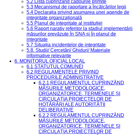
5.2 Lista cuprinzând cadourile primite
5.3 Mecanismul de raportare a încălcărilor legii
5.4 Declarația privind asumarea unei agende de
integritate organizațională
5.5 Planul de integritate al instituției
5.6 Raport narativ referitor la stadiul implementării
măsurilor prevăzute în SNA și în planul de
integritate
5.7 Situația incidentelor de integritate
5.8. Studii/ Cercetări/ Ghiduri/ Materiale
informative relevante
6. MONITORUL OFICIAL LOCAL
6.1 STATUTUL COMUNEI
6.2 REGULAMENTELE PRIVIND
PROCEDURILE ADMINISTRATIVE
6.2.1 REGULAMENTUL CUPRINZÂND
MĂSURILE METODOLOGICE,
ORGANIZATORICE, TERMENELE ȘI
CIRCULAȚIA PROIECTELOR DE
HOTĂRÂRI ALE AUTORITĂȚII
DELIBERATIVE
6.2.2 REGULAMENTUL CUPRINZÂND
MĂSURILE METODOLOGICE,
ORGANIZATORICE, TERMENELE ȘI
CIRCULAȚIA PROIECTELOR DE