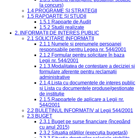
la concurs)
1.4 PROGRAME ȘI STRATEGII
1.5 RAPOARTE ȘI STUDII
1.5.1 Rapoarte de Audit
1.5.2 Studii realizate
2. INFORMAȚII DE INTERES PUBLIC
2.1 SOLICITARE INFORMAȚII
2.1.1 Numele și prenumele persoanei
responsabile pentru Legea nr. 544/2001
2.1.2 Formular pentru solicitare în baza
Legii nr. 544/2001
2.1.3.Modalitatea de contestare a deciziei și
formulare aferente pentru reclamații
administrative
2.1.4.Lista cu documentele de interes public
și Lista cu documentele produse/gestionate
de instituție
2.1.5.Rapoartele de aplicare a Legii nr.
544/2001
2.2 BULETINUL INFORMATIV al Legii 544/2001
2.3 BUGET
2.3.1 Buget pe surse financiare (începând
cu anul 2015)
2.3.2 Situația plăților (execuția bugetară)