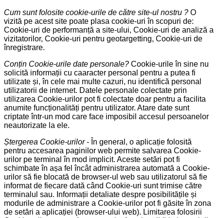
Cum sunt folosite cookie-urile de către site-ul nostru ?
O
vizită pe acest site poate plasa cookie-uri în scopuri de:
Cookie-uri de performanță a site-ului, Cookie-uri de analiză a
vizitatorilor, Cookie-uri pentru geotargetting, Cookie-uri de
înregistrare.
Conțin Cookie-urile date personale?
Cookie-urile în sine nu
solicită informații cu caaracter personal pentru a putea fi
utilizate și, în cele mai multe cazuri, nu identifică personal
utilizatorii de internet. Datele personale colectate prin
utilizarea Cookie-urilor pot fi colectate doar pentru a facilita
anumite funcționalități pentru utilizator. Atare date sunt
criptate într-un mod care face imposibil accesul persoanelor
neautorizate la ele.
Ștergerea Cookie-urilor
- În general, o aplicație folosită
pentru accesarea paginilor web permite salvarea Cookie-
urilor pe terminal în mod implicit. Aceste setări pot fi
schimbate în așa fel încât administrarea automată a Cookie-
urilor să fie blocată de browser-ul web sau utilizatorul să fie
informat de fiecare dată când Cookie-uri sunt trimise către
terminalul sau. Informații detaliate despre posibilitățile și
modurile de administrare a Cookie-urilor pot fi găsite în zona
de setări a aplicației (browser-ului web). Limitarea folosirii