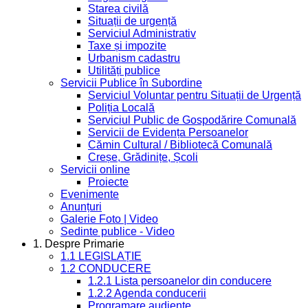
Starea civilă
Situații de urgență
Serviciul Administrativ
Taxe și impozite
Urbanism cadastru
Utilități publice
Servicii Publice în Subordine
Serviciul Voluntar pentru Situații de Urgență
Poliția Locală
Serviciul Public de Gospodărire Comunală
Servicii de Evidența Persoanelor
Cămin Cultural / Bibliotecă Comunală
Creșe, Grădinițe, Școli
Servicii online
Proiecte
Evenimente
Anunțuri
Galerie Foto | Video
Sedinte publice - Video
1. Despre Primarie
1.1 LEGISLAȚIE
1.2 CONDUCERE
1.2.1 Lista persoanelor din conducere
1.2.2 Agenda conducerii
Programare audiențe