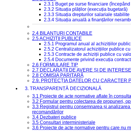
2.3.1 Buget pe surse financiare (începând
2.3.2 Situația plăților (execuția bugetară)
2.3.3 Situația drepturilor salariale stabilit
2.3.4 Situația anuală a finanțărilor neramb
2.4 BILANȚURI CONTABILE
2.5 ACHIZIȚII PUBLICE
2.5.1 Programul anual al achizițiilor publi
2.5.2 Centralizatorul achizițiilor publice 
2.5.3 Contracte de achiziții publice cu va
2.5.4 Documente privind execuția contract
2.6 FORMULARE TIP
2.7 DECLARAȚII DE AVERE ȘI DE INTERES
2.8 COMISIA PARITARĂ
2.9. PROTECȚIA DATELOR CU CARACTER
3. TRANSPARENȚĂ DECIZIONALĂ
3.1 Proiecte de acte normative aflate în consult
3.2 Formular pentru colectarea de propuneri, opi
3.3 Registrul pentru consemnarea și analizarea p
recomandărilor
3.4 Dezbateri publice
3.5 Consultari interministeriale
3.6 Proiecte de acte normative pentru care nu ma