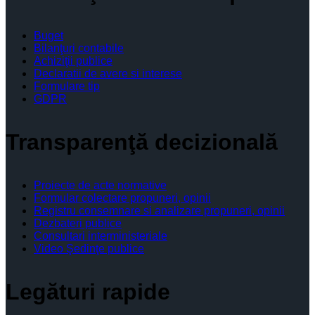
Buget
Bilanţuri contabile
Achiziţii publice
Declaratii de avere si interese
Formulare tip
GDPR
Transparenţă decizională
Proiecte de acte normative
Formular colectare propuneri, opinii
Registru consemnare si analizare propuneri, opinii
Dezbateri publice
Consultari interministeriale
Video Şedinţe publice
Legături rapide