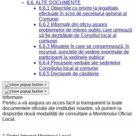
6.6. ALTE DOCUMENTE
6.6.1 Obiecțiile cu privire la legalitate,
efectuate în scris de secretarul general al
Comunei
6.6.2 Informații din oficiu asupra
problemelor de interes public care urmează
să fie dezbătute de Consiliul local al
comunei
6.6.3 Minutele în care se consemnează, în
rezumat, punctele de vedere exprimate de
participanți la ședinele publice
6.6.4 Procesele-verbale ale ședințelor
Consiliului local al comunei
6.6.5 Declarații de căsătorie
×
×
Informare
Pentru a vă asigura un acces facil și transparent la toate
documentele oficiale ale instituției noastre, vă punem la
dispoziție două modalități de consultare a Monitorului Oficial
Local: