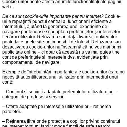
Cookie-urilor poate afecta anumite funcționalități ale paginii
web.
De ce sunt cookie-urile importante pentru Internet?
Cookie-
urile repraţintă punctul central al funcționarii eficiente a
Internetului, ajutând la generarea unei experiențe de
navigare prietenoase și adaptată preferințelor și intereselor
fiecărui utilizator. Refuzarea sau daţactivarea cookieurilor
poate face unele site-uri imposibil de folosit. Refuzarea sau
dezactivarea cookie-urilor nu înseamnă că nu veți mai primi
publicitate online – ci doar că această nu va mai putea ține
cont de preferințele și interesele dvs, evidențiate prin
comportamentul de navigare.
Exemple de întrebuințări importante ale cookie-urilor (care nu
necesită autentificarea unui utilizator prin intermediul unui
cont):
– Conținut și servicii adaptate preferințelor utilizatorului –
categorii de produse și servicii.
– Oferte adaptate pe interesele utilizatorilor – reținerea
parolelor.
– Reținerea filtrelor de protecție a copiilor privind conținutul
pe Internet (opțiuni family mode,funcții de safe search).