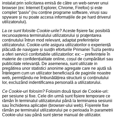
instalat prin solicitarea emisă de către un web-server unui
browser (ex: Internet Explorer, Chrome, Firefox) și este
complet “pasiv” (nu conține programe software, viruși sau
spyware și nu poate accesa informațiile de pe hard driverul
utilizatorului).
La ce sunt folosite Cookie-urile?
Aceste fișiere fac posibilă
recunoașterea terminalului utilizatorului și praţentarea
conținutului întrun mod relevant, adaptat preferințelor
utilizatorului. Cookie-urile asigura utilizatorilor o experiență
plăcută de navigare și susțIn eforturile Primariei Tuzla pentru
a oferi servicii confortabile utilizatorilor: ex: – preferințele în
materie de confidențialitate online, coșul de cumpărături sau
publicitate relevanță. De asemenea, sunt utilizate in
pregătirea unor statistici anonime agregate care ne ajută să
înțelegem cum un utilizator beneficiază de paginile noastre
web, permițându-ne îmbunătățirea structurii și conținutului
lor, excluzând indentificarea personală a utilizatorului.
Ce Cookie-uri folosim?
Folosim două tipuri de Cookie-uri:
per sesiune și fixe. Cele din urmă sunt fișiere temporare ce
rămân în terminalul utilizatorului până la terminarea sesiunii
sau închiderea aplicației (browser-ului web). Fișierele fixe
rămân pe terminalul utilizatorului pe o perioada în parametrii
Cookie-ului sau până sunt șterse manual de utilizator.