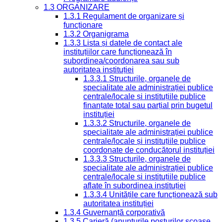
1.3 ORGANIZARE
1.3.1 Regulament de organizare și
funcționare
1.3.2 Organigrama
1.3.3 Lista și datele de contact ale
instituțiilor care funcționează în
subordinea/coordonarea sau sub
autoritatea instituției
1.3.3.1 Structurile, organele de
specialitate ale administrației publice
centrale/locale și instituțiile publice
finanțate total sau parțial prin bugetul
instituției
1.3.3.2 Structurile, organele de
specialitate ale administrației publice
centrale/locale și instituțiile publice
coordonate de conducătorul instituției
1.3.3.3 Structurile, organele de
specialitate ale administrației publice
centrale/locale și instituțiile publice
aflate în subordinea instituției
1.3.3.4 Unitățile care funcționează sub
autoritatea instituției
1.3.4 Guvernanță corporativă
1.3.5 Carieră (anunțurile posturilor scoase