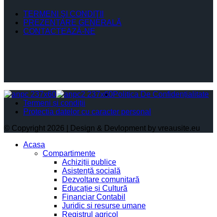
TERMENI ŞI CONDIŢII
PREZENTARE GENERALĂ
CONTACTEAZĂ-NE
Politica De Confidențialitate
Termeni și condiții
Protectia datelor cu caracter personal
© Copyright 2026 | Design & Devlopment by vreausite.eu
Acasa
Compartimente
Achiziții publice
Asistență socială
Dezvoltare comunitară
Educație și Cultură
Financiar Contabil
Juridic si resurse umane
Registrul agricol