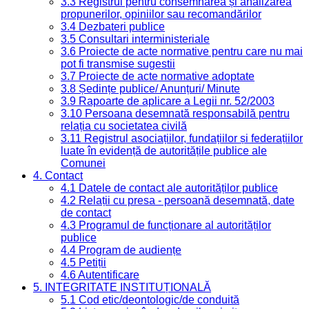
3.3 Registrul pentru consemnarea și analizarea
propunerilor, opiniilor sau recomandărilor
3.4 Dezbateri publice
3.5 Consultari interministeriale
3.6 Proiecte de acte normative pentru care nu mai
pot fi transmise sugestii
3.7 Proiecte de acte normative adoptate
3.8 Ședințe publice/ Anunțuri/ Minute
3.9 Rapoarte de aplicare a Legii nr. 52/2003
3.10 Persoana desemnată responsabilă pentru
relația cu societatea civilă
3.11 Registrul asociațiilor, fundațiilor și federațiilor
luate în evidență de autoritățile publice ale
Comunei
4. Contact
4.1 Datele de contact ale autorităților publice
4.2 Relații cu presa - persoană desemnată, date
de contact
4.3 Programul de funcționare al autorităților
publice
4.4 Program de audiențe
4.5 Petiții
4.6 Autentificare
5. INTEGRITATE INSTITUȚIONALĂ
5.1 Cod etic/deontologic/de conduită