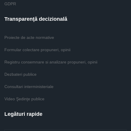
GDPR
Transparenţă decizională
Proiecte de acte normative
Formular colectare propuneri, opinii
Registru consemnare si analizare propuneri, opinii
Dezbateri publice
Consultari interministeriale
Video Şedinţe publice
Legături rapide