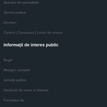
Aparatul de specialitate
Servicii publice
Anunturi
Cariera | Concursuri | Locuri de munca
Informaţii de interes public
Buget
Bilanţuri contabile
Achiziţii publice
Declaratii de avere si interese
Formulare tip