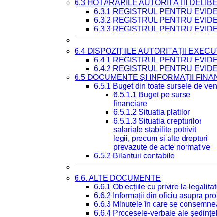
6.3 HOTĂRÂRILE AUTORITĂȚII DELIB
6.3.1 REGISTRUL PENTRU EVI
6.3.2 REGISTRUL PENTRU EVI
6.3.3 REGISTRUL PENTRU EVID
6.4 DISPOZIȚIILE AUTORITĂȚII EXECU
6.4.1 REGISTRUL PENTRU EVID
6.4.2 REGISTRUL PENTRU EVID
6.5 DOCUMENTE ȘI INFORMAȚII FIN
6.5.1 Buget din toate sursele de veni
6.5.1.1 Buget pe surse
financiare
6.5.1.2 Situatia platilor
6.5.1.3 Situatia drepturilor
salariale stabilite potrivit
legii, precum si alte drepturi
prevazute de acte normative
6.5.2 Bilanturi contabile
6.6. ALTE DOCUMENTE
6.6.1 Obiecțiile cu privire la legali
6.6.2 Informații din oficiu asupra p
6.6.3 Minutele în care se consemnea
6.6.4 Procesele-verbale ale ședințel