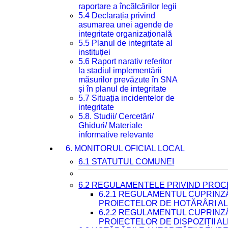
raportare a încălcărilor legii
5.4 Declarația privind
asumarea unei agende de
integritate organizațională
5.5 Planul de integritate al
instituției
5.6 Raport narativ referitor
la stadiul implementării
măsurilor prevăzute în SNA
și în planul de integritate
5.7 Situația incidentelor de
integritate
5.8. Studii/ Cercetări/
Ghiduri/ Materiale
informative relevante
6. MONITORUL OFICIAL LOCAL
6.1 STATUTUL COMUNEI
6.2 REGULAMENTELE PRIVIND PROC
6.2.1 REGULAMENTUL CUPRINZ
PROIECTELOR DE HOTĂRÂRI ALE
6.2.2 REGULAMENTUL CUPRINZ
PROIECTELOR DE DISPOZIȚII A