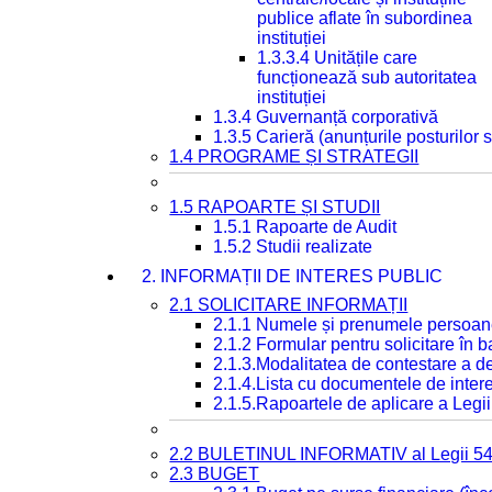
publice aflate în subordinea
instituției
1.3.3.4 Unitățile care
funcționează sub autoritatea
instituției
1.3.4 Guvernanță corporativă
1.3.5 Carieră (anunțurile posturilor
1.4 PROGRAME ȘI STRATEGII
1.5 RAPOARTE ȘI STUDII
1.5.1 Rapoarte de Audit
1.5.2 Studii realizate
2. INFORMAȚII DE INTERES PUBLIC
2.1 SOLICITARE INFORMAȚII
2.1.1 Numele și prenumele persoan
2.1.2 Formular pentru solicitare în 
2.1.3.Modalitatea de contestare a de
2.1.4.Lista cu documentele de intere
2.1.5.Rapoartele de aplicare a Legii
2.2 BULETINUL INFORMATIV al Legii 5
2.3 BUGET