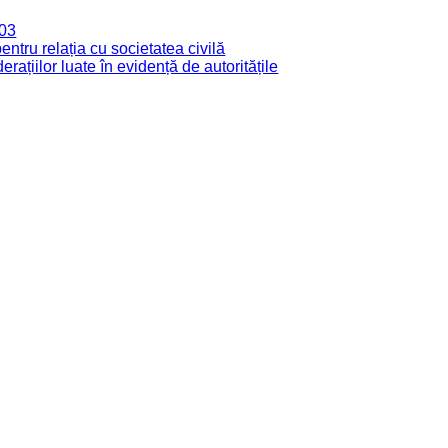
003
tru relația cu societatea civilă
derațiilor luate în evidență de autoritățile