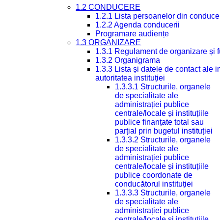
1.2 CONDUCERE
1.2.1 Lista persoanelor din conduce
1.2.2 Agenda conducerii
Programare audiențe
1.3 ORGANIZARE
1.3.1 Regulament de organizare și 
1.3.2 Organigrama
1.3.3 Lista și datele de contact ale
autoritatea instituției
1.3.3.1 Structurile, organele
de specialitate ale
administrației publice
centrale/locale și instituțiile
publice finanțate total sau
parțial prin bugetul instituției
1.3.3.2 Structurile, organele
de specialitate ale
administrației publice
centrale/locale și instituțiile
publice coordonate de
conducătorul instituției
1.3.3.3 Structurile, organele
de specialitate ale
administrației publice
centrale/locale și instituțiile