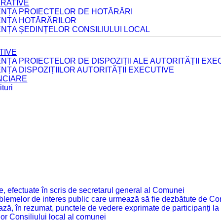
ERATIVE
DENȚA PROIECTELOR DE HOTĂRÂRI
DENȚA HOTĂRÂRILOR
ENȚA ȘEDINȚELOR CONSILIULUI LOCAL
TIVE
ENȚA PROIECTELOR DE DISPOZIȚII ALE AUTORITĂȚII EXE
ENȚA DISPOZIȚIILOR AUTORITĂȚII EXECUTIVE
ANCIARE
turi
tate, efectuate în scris de secretarul general al Comunei
roblemelor de interes public care urmează să fie dezbătute de Con
ză, în rezumat, punctele de vedere exprimate de participanți la
or Consiliului local al comunei