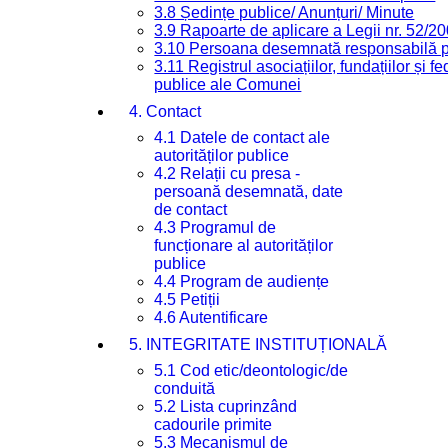
3.8 Ședințe publice/ Anunțuri/ Minute
3.9 Rapoarte de aplicare a Legii nr. 52/2
3.10 Persoana desemnată responsabilă pen
3.11 Registrul asociațiilor, fundațiilor și fe
publice ale Comunei
4. Contact
4.1 Datele de contact ale
autorităților publice
4.2 Relații cu presa -
persoană desemnată, date
de contact
4.3 Programul de
funcționare al autorităților
publice
4.4 Program de audiențe
4.5 Petiții
4.6 Autentificare
5. INTEGRITATE INSTITUȚIONALĂ
5.1 Cod etic/deontologic/de
conduită
5.2 Lista cuprinzând
cadourile primite
5.3 Mecanismul de