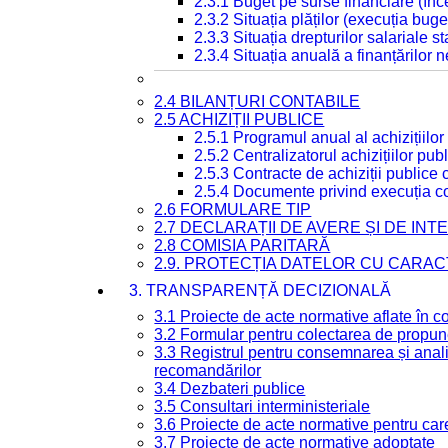
2.3.1 Buget pe surse financiare (în
2.3.2 Situația plăților (execuția buge
2.3.3 Situația drepturilor salariale s
2.3.4 Situația anuală a finanțărilor
2.4 BILANȚURI CONTABILE
2.5 ACHIZIȚII PUBLICE
2.5.1 Programul anual al achizițiilor
2.5.2 Centralizatorul achizițiilor p
2.5.3 Contracte de achiziții publice
2.5.4 Documente privind execuția co
2.6 FORMULARE TIP
2.7 DECLARAȚII DE AVERE ȘI DE IN
2.8 COMISIA PARITARĂ
2.9. PROTECȚIA DATELOR CU CARA
3. TRANSPARENȚĂ DECIZIONALĂ
3.1 Proiecte de acte normative aflate în c
3.2 Formular pentru colectarea de propune
3.3 Registrul pentru consemnarea și anali
recomandărilor
3.4 Dezbateri publice
3.5 Consultari interministeriale
3.6 Proiecte de acte normative pentru care
3.7 Proiecte de acte normative adoptate