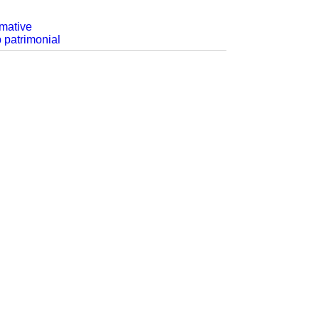
rmative
p patrimonial