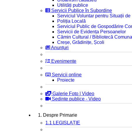
Utilități publice
Servicii Publice în Subordine
Serviciul Voluntar pentru Situații d
Poliția Locală
Serviciul Public de Gospodărire C
Servicii de Evidența Persoanelor
Cămin Cultural / Bibliotecă Comuna
Creșe, Grădinițe, Școli
Anunțuri
Evenimente
Servicii online
Proiecte
Galerie Foto | Video
Sedinte publice - Video
1. Despre Primarie
1.1 LEGISLAȚIE