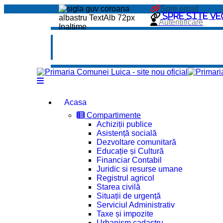
Spre email
Spre site ve
Autentificare
Acasa
Compartimente
Achiziții publice
Asistență socială
Dezvoltare comunitară
Educație și Cultură
Financiar Contabil
Juridic si resurse umane
Registrul agricol
Starea civilă
Situații de urgență
Serviciul Administrativ
Taxe și impozite
Urbanism cadastru