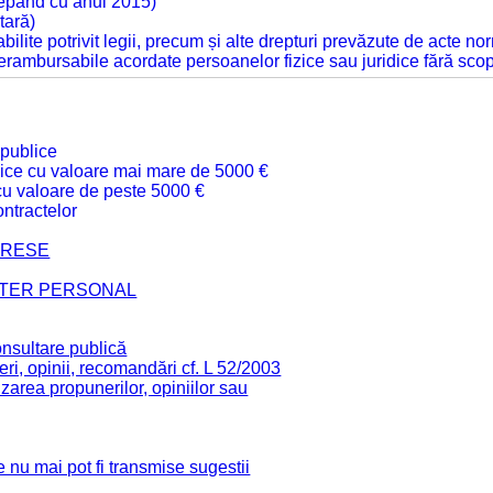
cepând cu anul 2015)
tară)
tabilite potrivit legii, precum și alte drepturi prevăzute de acte no
 nerambursabile acordate persoanelor fizice sau juridice fără sco
 publice
ublice cu valoare mai mare de 5000 €
 cu valoare de peste 5000 €
ntractelor
TERESE
CTER PERSONAL
onsultare publică
ri, opinii, recomandări cf. L 52/2003
zarea propunerilor, opiniilor sau
 nu mai pot fi transmise sugestii