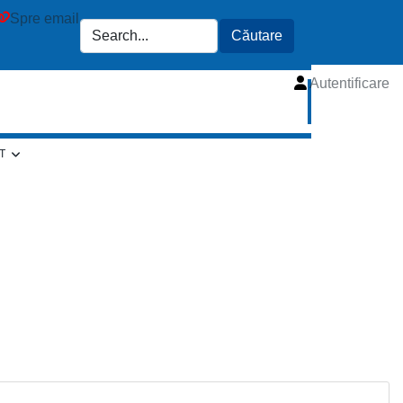
Spre email
Autentificare
T