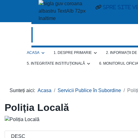
Spre site v
ACASA
1. DESPRE PRIMARIE
2. INFORMAȚII D
5. INTEGRITATE INSTITUȚIONALĂ
6. MONITORUL OFICI
Sunteți aici:
Acasa
Servicii Publice în Subordine
Poliț
Poliția Locală