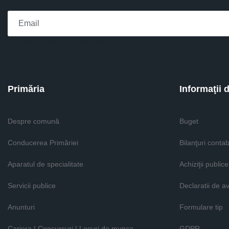
Please fill the required field.
Primăria
Informaţii 
Despre comună
Buget
Conducerea Primăriei
Bilanţuri contab
Aparatul de specialitate
Achiziţii publice
Servicii publice
Declaratii de a
Anunturi
Formulare tip
Cariera | Concursuri | Locuri de munca
GDPR