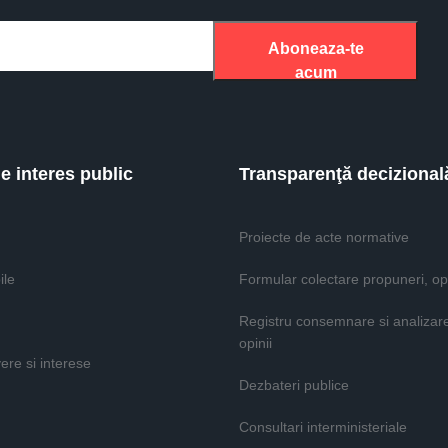
Aboneaza-te
acum
de interes public
Transparenţă decizional
Proiecte de acte normative
ile
Formular colectare propuneri, opi
Registru consemnare si analizar
opinii
vere si interese
Dezbateri publice
Consultari interministeriale