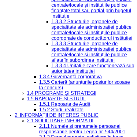
centrale/locale și instituțiile publice
finanțate total sau parțial prin bugetul
instituției
1.3.3.2 Structurile, organele de
specialitate ale administrației publice
centrale/locale și instituțiile publice
coordonate de conducătorul instituției
1.3.3.3 Structurile, organele de
specialitate ale administrației publice
centrale/locale și instituțiile publice
aflate în subordinea instituției
1.3.3.4 Unitățile care funcționează sub
autoritatea instituției
1.3.4 Guvernanță corporativă
1.3.5 Carieră (anunțurile posturilor scoase
la concurs)
1.4 PROGRAME ȘI STRATEGII
1.5 RAPOARTE ȘI STUDII
1.5.1 Rapoarte de Audit
1.5.2 Studii realizate
2. INFORMAȚII DE INTERES PUBLIC
2.1 SOLICITARE INFORMAȚII
2.1.1 Numele și prenumele persoanei
responsabile pentru Legea nr. 544/2001