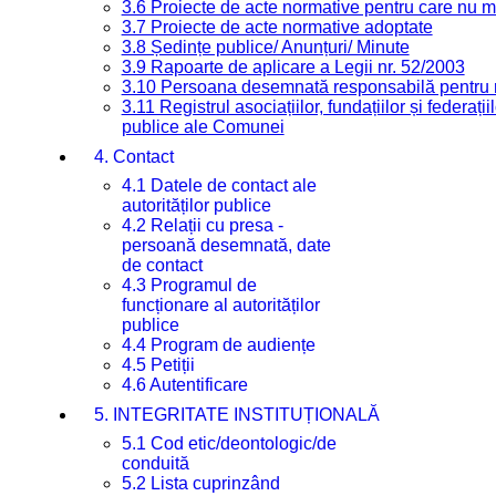
3.6 Proiecte de acte normative pentru care nu ma
3.7 Proiecte de acte normative adoptate
3.8 Ședințe publice/ Anunțuri/ Minute
3.9 Rapoarte de aplicare a Legii nr. 52/2003
3.10 Persoana desemnată responsabilă pentru re
3.11 Registrul asociațiilor, fundațiilor și federații
publice ale Comunei
4. Contact
4.1 Datele de contact ale
autorităților publice
4.2 Relații cu presa -
persoană desemnată, date
de contact
4.3 Programul de
funcționare al autorităților
publice
4.4 Program de audiențe
4.5 Petiții
4.6 Autentificare
5. INTEGRITATE INSTITUȚIONALĂ
5.1 Cod etic/deontologic/de
conduită
5.2 Lista cuprinzând