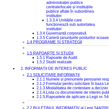
administrației publice
centrale/locale și instituțiile
publice aflate în subordinea
instituției
1.3.3.4 Unitățile care
funcționează sub autoritatea
instituției
1.3.4 Guvernanță corporativă
1.3.5 Carieră (anunțurile posturilor scoase
1.4 PROGRAME ȘI STRATEGII
1.5 RAPOARTE ȘI STUDII
1.5.1 Rapoarte de Audit
1.5.2 Studii realizate
2. INFORMAȚII DE INTERES PUBLIC
2.1 SOLICITARE INFORMAȚII
2.1.1 Numele și prenumele persoanei resp
2.1.2 Formular pentru solicitare în baza Le
2.1.3.Modalitatea de contestare a deciziei 
2.1.4.Lista cu documentele de interes publ
2.1.5.Rapoartele de aplicare a Legii nr. 5
2.2 BULETINUL INFORMATIV al Legii 544/200