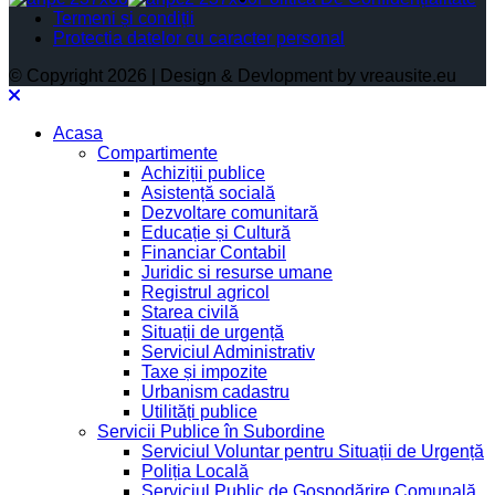
Termeni și condiții
Protectia datelor cu caracter personal
© Copyright 2026 | Design & Devlopment by vreausite.eu
Acasa
Compartimente
Achiziții publice
Asistență socială
Dezvoltare comunitară
Educație și Cultură
Financiar Contabil
Juridic si resurse umane
Registrul agricol
Starea civilă
Situații de urgență
Serviciul Administrativ
Taxe și impozite
Urbanism cadastru
Utilități publice
Servicii Publice în Subordine
Serviciul Voluntar pentru Situații de Urgență
Poliția Locală
Serviciul Public de Gospodărire Comunală