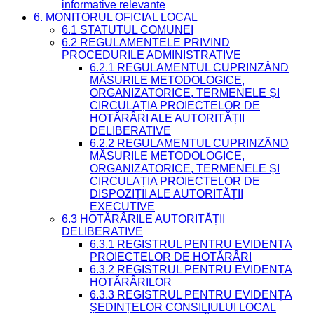
informative relevante
6. MONITORUL OFICIAL LOCAL
6.1 STATUTUL COMUNEI
6.2 REGULAMENTELE PRIVIND
PROCEDURILE ADMINISTRATIVE
6.2.1 REGULAMENTUL CUPRINZÂND
MĂSURILE METODOLOGICE,
ORGANIZATORICE, TERMENELE ȘI
CIRCULAȚIA PROIECTELOR DE
HOTĂRÂRI ALE AUTORITĂȚII
DELIBERATIVE
6.2.2 REGULAMENTUL CUPRINZÂND
MĂSURILE METODOLOGICE,
ORGANIZATORICE, TERMENELE ȘI
CIRCULAȚIA PROIECTELOR DE
DISPOZIȚII ALE AUTORITĂȚII
EXECUTIVE
6.3 HOTĂRÂRILE AUTORITĂȚII
DELIBERATIVE
6.3.1 REGISTRUL PENTRU EVIDENȚA
PROIECTELOR DE HOTĂRÂRI
6.3.2 REGISTRUL PENTRU EVIDENȚA
HOTĂRÂRILOR
6.3.3 REGISTRUL PENTRU EVIDENȚA
ȘEDINȚELOR CONSILIULUI LOCAL