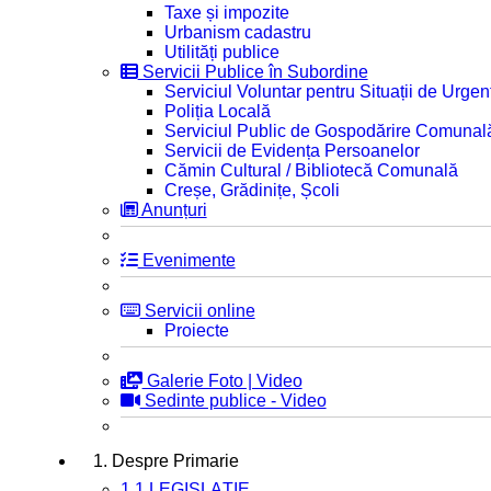
Taxe și impozite
Urbanism cadastru
Utilități publice
Servicii Publice în Subordine
Serviciul Voluntar pentru Situații de Urgen
Poliția Locală
Serviciul Public de Gospodărire Comunal
Servicii de Evidența Persoanelor
Cămin Cultural / Bibliotecă Comunală
Creșe, Grădinițe, Școli
Anunțuri
Evenimente
Servicii online
Proiecte
Galerie Foto | Video
Sedinte publice - Video
1. Despre Primarie
1.1 LEGISLAȚIE