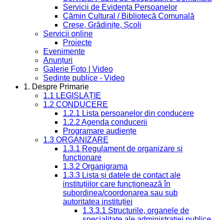
Servicii de Evidența Persoanelor
Cămin Cultural / Bibliotecă Comunală
Creșe, Grădinițe, Școli
Servicii online
Proiecte
Evenimente
Anunțuri
Galerie Foto | Video
Sedinte publice - Video
1. Despre Primarie
1.1 LEGISLAȚIE
1.2 CONDUCERE
1.2.1 Lista persoanelor din conducere
1.2.2 Agenda conducerii
Programare audiențe
1.3 ORGANIZARE
1.3.1 Regulament de organizare și
funcționare
1.3.2 Organigrama
1.3.3 Lista și datele de contact ale
instituțiilor care funcționează în
subordinea/coordonarea sau sub
autoritatea instituției
1.3.3.1 Structurile, organele de
specialitate ale administrației publice