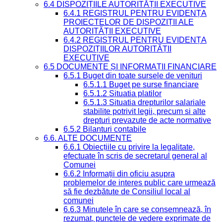
6.4 DISPOZIȚIILE AUTORITĂȚII EXECUTIVE
6.4.1 REGISTRUL PENTRU EVIDENȚA
PROIECTELOR DE DISPOZIȚII ALE
AUTORITĂȚII EXECUTIVE
6.4.2 REGISTRUL PENTRU EVIDENȚA
DISPOZIȚIILOR AUTORITĂȚII
EXECUTIVE
6.5 DOCUMENTE ȘI INFORMAȚII FINANCIARE
6.5.1 Buget din toate sursele de venituri
6.5.1.1 Buget pe surse financiare
6.5.1.2 Situatia platilor
6.5.1.3 Situatia drepturilor salariale
stabilite potrivit legii, precum si alte
drepturi prevazute de acte normative
6.5.2 Bilanturi contabile
6.6. ALTE DOCUMENTE
6.6.1 Obiecțiile cu privire la legalitate,
efectuate în scris de secretarul general al
Comunei
6.6.2 Informații din oficiu asupra
problemelor de interes public care urmează
să fie dezbătute de Consiliul local al
comunei
6.6.3 Minutele în care se consemnează, în
rezumat, punctele de vedere exprimate de