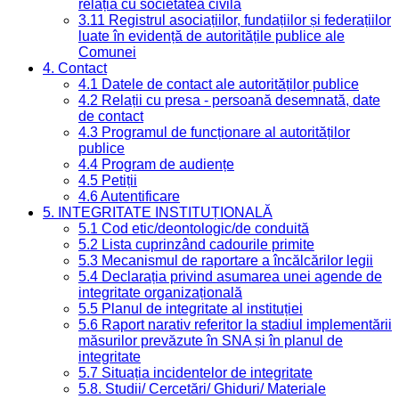
relația cu societatea civilă
3.11 Registrul asociațiilor, fundațiilor și federațiilor
luate în evidență de autoritățile publice ale
Comunei
4. Contact
4.1 Datele de contact ale autorităților publice
4.2 Relații cu presa - persoană desemnată, date
de contact
4.3 Programul de funcționare al autorităților
publice
4.4 Program de audiențe
4.5 Petiții
4.6 Autentificare
5. INTEGRITATE INSTITUȚIONALĂ
5.1 Cod etic/deontologic/de conduită
5.2 Lista cuprinzând cadourile primite
5.3 Mecanismul de raportare a încălcărilor legii
5.4 Declarația privind asumarea unei agende de
integritate organizațională
5.5 Planul de integritate al instituției
5.6 Raport narativ referitor la stadiul implementării
măsurilor prevăzute în SNA și în planul de
integritate
5.7 Situația incidentelor de integritate
5.8. Studii/ Cercetări/ Ghiduri/ Materiale