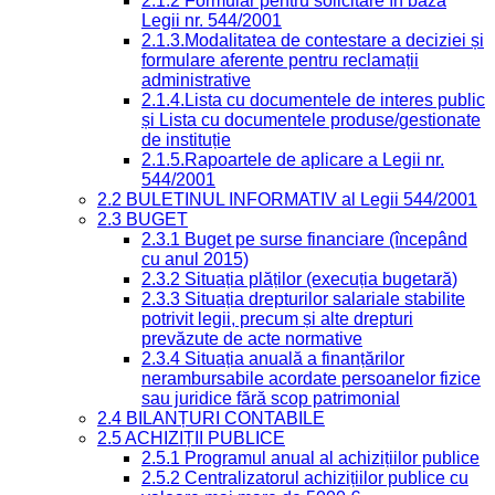
2.1.2 Formular pentru solicitare în baza
Legii nr. 544/2001
2.1.3.Modalitatea de contestare a deciziei și
formulare aferente pentru reclamații
administrative
2.1.4.Lista cu documentele de interes public
și Lista cu documentele produse/gestionate
de instituție
2.1.5.Rapoartele de aplicare a Legii nr.
544/2001
2.2 BULETINUL INFORMATIV al Legii 544/2001
2.3 BUGET
2.3.1 Buget pe surse financiare (începând
cu anul 2015)
2.3.2 Situația plăților (execuția bugetară)
2.3.3 Situația drepturilor salariale stabilite
potrivit legii, precum și alte drepturi
prevăzute de acte normative
2.3.4 Situația anuală a finanțărilor
nerambursabile acordate persoanelor fizice
sau juridice fără scop patrimonial
2.4 BILANȚURI CONTABILE
2.5 ACHIZIȚII PUBLICE
2.5.1 Programul anual al achizițiilor publice
2.5.2 Centralizatorul achizițiilor publice cu