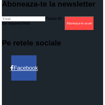
Aboneaza-te la newsletter
Please fill
the required field.
Aboneaza-te acum
Pe retele sociale
Facebook