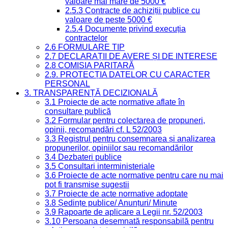
valoare mai mare de 5000 €
2.5.3 Contracte de achiziții publice cu
valoare de peste 5000 €
2.5.4 Documente privind execuția
contractelor
2.6 FORMULARE TIP
2.7 DECLARAȚII DE AVERE ȘI DE INTERESE
2.8 COMISIA PARITARĂ
2.9. PROTECȚIA DATELOR CU CARACTER
PERSONAL
3. TRANSPARENȚĂ DECIZIONALĂ
3.1 Proiecte de acte normative aflate în
consultare publică
3.2 Formular pentru colectarea de propuneri,
opinii, recomandări cf. L 52/2003
3.3 Registrul pentru consemnarea și analizarea
propunerilor, opiniilor sau recomandărilor
3.4 Dezbateri publice
3.5 Consultari interministeriale
3.6 Proiecte de acte normative pentru care nu mai
pot fi transmise sugestii
3.7 Proiecte de acte normative adoptate
3.8 Ședințe publice/ Anunțuri/ Minute
3.9 Rapoarte de aplicare a Legii nr. 52/2003
3.10 Persoana desemnată responsabilă pentru