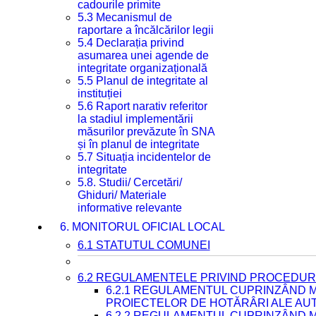
cadourile primite
5.3 Mecanismul de
raportare a încălcărilor legii
5.4 Declarația privind
asumarea unei agende de
integritate organizațională
5.5 Planul de integritate al
instituției
5.6 Raport narativ referitor
la stadiul implementării
măsurilor prevăzute în SNA
și în planul de integritate
5.7 Situația incidentelor de
integritate
5.8. Studii/ Cercetări/
Ghiduri/ Materiale
informative relevante
6. MONITORUL OFICIAL LOCAL
6.1 STATUTUL COMUNEI
6.2 REGULAMENTELE PRIVIND PROCEDURI
6.2.1 REGULAMENTUL CUPRINZÂND M
PROIECTELOR DE HOTĂRÂRI ALE AUT
6.2.2 REGULAMENTUL CUPRINZÂND M