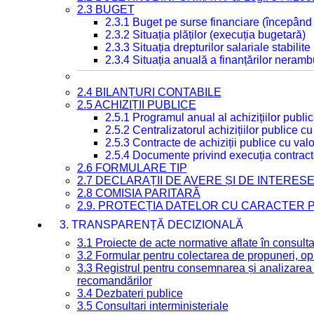
2.3 BUGET
2.3.1 Buget pe surse financiare (începând
2.3.2 Situația plăților (execuția bugetară)
2.3.3 Situația drepturilor salariale stabilit
2.3.4 Situația anuală a finanțărilor neramb
2.4 BILANȚURI CONTABILE
2.5 ACHIZIȚII PUBLICE
2.5.1 Programul anual al achizițiilor publi
2.5.2 Centralizatorul achizițiilor publice 
2.5.3 Contracte de achiziții publice cu va
2.5.4 Documente privind execuția contract
2.6 FORMULARE TIP
2.7 DECLARAȚII DE AVERE ȘI DE INTERES
2.8 COMISIA PARITARĂ
2.9. PROTECȚIA DATELOR CU CARACTER
3. TRANSPARENȚĂ DECIZIONALĂ
3.1 Proiecte de acte normative aflate în consult
3.2 Formular pentru colectarea de propuneri, opi
3.3 Registrul pentru consemnarea și analizarea p
recomandărilor
3.4 Dezbateri publice
3.5 Consultari interministeriale