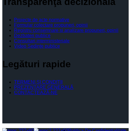
Transparenţă decizională
Proiecte de acte normative
Formular colectare propuneri, opinii
Registru consemnare si analizare propuneri, opinii
Dezbateri publice
Consultari interministeriale
Video Şedinţe publice
Legături rapide
TERMENI ŞI CONDIŢII
PREZENTARE GENERALĂ
CONTACTEAZĂ-NE
Politica De Confidențialitate