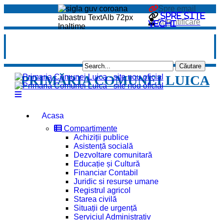
Spre email
Spre site
Autentificare
vechi
PRIMĂRIA COMUNEI LUICA
Acasa
Compartimente
Achiziții publice
Asistență socială
Dezvoltare comunitară
Educație și Cultură
Financiar Contabil
Juridic si resurse umane
Registrul agricol
Starea civilă
Situații de urgență
Serviciul Administrativ