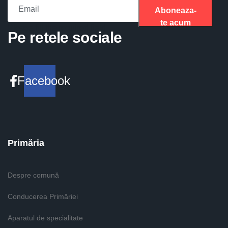
Aboneaza-
te acum
Please fill the required field.
Pe retele sociale
Facebook
Primăria
Despre comună
Conducerea Primăriei
Aparatul de specialitate