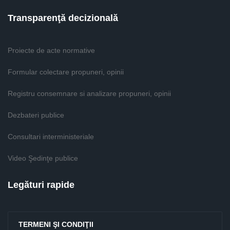
Transparenţă decizională
Proiecte de acte normative
Formular colectare propuneri, opinii
Registru consemnare si analizare propuneri, opinii
Dezbateri publice
Consultari interministeriale
Video Şedinţe publice
Legături rapide
TERMENI ŞI CONDIŢII