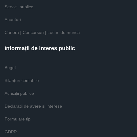
Servicii publice
Anunturi
Cariera | Concursuri | Locuri de munca
Informaţii de interes public
Buget
Bilanţuri contabile
Achiziţii publice
Declaratii de avere si interese
Formulare tip
GDPR