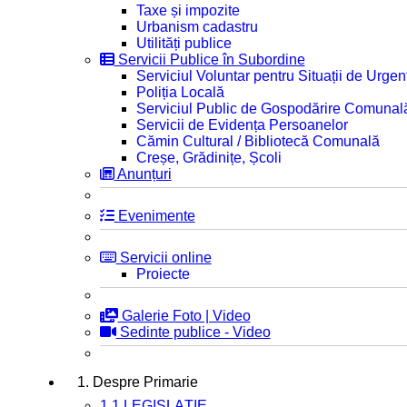
Taxe și impozite
Urbanism cadastru
Utilități publice
Servicii Publice în Subordine
Serviciul Voluntar pentru Situații de Urgen
Poliția Locală
Serviciul Public de Gospodărire Comunal
Servicii de Evidența Persoanelor
Cămin Cultural / Bibliotecă Comunală
Creșe, Grădinițe, Școli
Anunțuri
Evenimente
Servicii online
Proiecte
Galerie Foto | Video
Sedinte publice - Video
1. Despre Primarie
1.1 LEGISLAȚIE