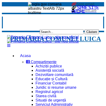
Spre email
Spre site
Autentificare
vechi
PRIMĂRIA COMUNEI LUICA
Acasa
Compartimente
Achiziții publice
Asistență socială
Dezvoltare comunitară
Educație și Cultură
Financiar Contabil
Juridic si resurse umane
Registrul agricol
Starea civilă
Situații de urgență
Serviciul Administrativ