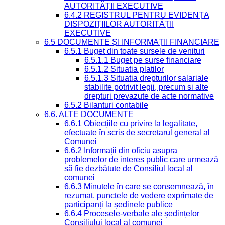
AUTORITĂȚII EXECUTIVE
6.4.2 REGISTRUL PENTRU EVIDENȚA
DISPOZIȚIILOR AUTORITĂȚII
EXECUTIVE
6.5 DOCUMENTE ȘI INFORMAȚII FINANCIARE
6.5.1 Buget din toate sursele de venituri
6.5.1.1 Buget pe surse financiare
6.5.1.2 Situatia platilor
6.5.1.3 Situatia drepturilor salariale
stabilite potrivit legii, precum si alte
drepturi prevazute de acte normative
6.5.2 Bilanturi contabile
6.6. ALTE DOCUMENTE
6.6.1 Obiecțiile cu privire la legalitate,
efectuate în scris de secretarul general al
Comunei
6.6.2 Informații din oficiu asupra
problemelor de interes public care urmează
să fie dezbătute de Consiliul local al
comunei
6.6.3 Minutele în care se consemnează, în
rezumat, punctele de vedere exprimate de
participanți la ședinele publice
6.6.4 Procesele-verbale ale ședințelor
Consiliului local al comunei