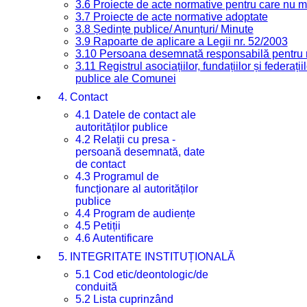
3.6 Proiecte de acte normative pentru care nu ma
3.7 Proiecte de acte normative adoptate
3.8 Ședințe publice/ Anunțuri/ Minute
3.9 Rapoarte de aplicare a Legii nr. 52/2003
3.10 Persoana desemnată responsabilă pentru re
3.11 Registrul asociațiilor, fundațiilor și federații
publice ale Comunei
4. Contact
4.1 Datele de contact ale
autorităților publice
4.2 Relații cu presa -
persoană desemnată, date
de contact
4.3 Programul de
funcționare al autorităților
publice
4.4 Program de audiențe
4.5 Petiții
4.6 Autentificare
5. INTEGRITATE INSTITUȚIONALĂ
5.1 Cod etic/deontologic/de
conduită
5.2 Lista cuprinzând