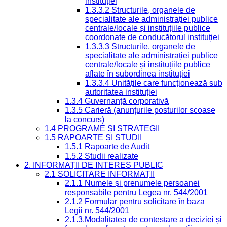
instituției
1.3.3.2 Structurile, organele de
specialitate ale administrației publice
centrale/locale și instituțiile publice
coordonate de conducătorul instituției
1.3.3.3 Structurile, organele de
specialitate ale administrației publice
centrale/locale și instituțiile publice
aflate în subordinea instituției
1.3.3.4 Unitățile care funcționează sub
autoritatea instituției
1.3.4 Guvernanță corporativă
1.3.5 Carieră (anunțurile posturilor scoase
la concurs)
1.4 PROGRAME ȘI STRATEGII
1.5 RAPOARTE ȘI STUDII
1.5.1 Rapoarte de Audit
1.5.2 Studii realizate
2. INFORMAȚII DE INTERES PUBLIC
2.1 SOLICITARE INFORMAȚII
2.1.1 Numele și prenumele persoanei
responsabile pentru Legea nr. 544/2001
2.1.2 Formular pentru solicitare în baza
Legii nr. 544/2001
2.1.3.Modalitatea de contestare a deciziei și