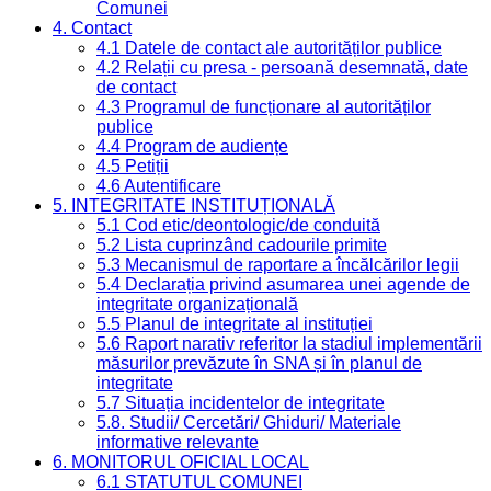
Comunei
4. Contact
4.1 Datele de contact ale autorităților publice
4.2 Relații cu presa - persoană desemnată, date
de contact
4.3 Programul de funcționare al autorităților
publice
4.4 Program de audiențe
4.5 Petiții
4.6 Autentificare
5. INTEGRITATE INSTITUȚIONALĂ
5.1 Cod etic/deontologic/de conduită
5.2 Lista cuprinzând cadourile primite
5.3 Mecanismul de raportare a încălcărilor legii
5.4 Declarația privind asumarea unei agende de
integritate organizațională
5.5 Planul de integritate al instituției
5.6 Raport narativ referitor la stadiul implementării
măsurilor prevăzute în SNA și în planul de
integritate
5.7 Situația incidentelor de integritate
5.8. Studii/ Cercetări/ Ghiduri/ Materiale
informative relevante
6. MONITORUL OFICIAL LOCAL
6.1 STATUTUL COMUNEI