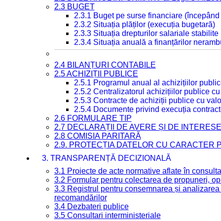
2.3 BUGET
2.3.1 Buget pe surse financiare (începând
2.3.2 Situația plăților (execuția bugetară)
2.3.3 Situația drepturilor salariale stabilit
2.3.4 Situația anuală a finanțărilor neramb
2.4 BILANȚURI CONTABILE
2.5 ACHIZIȚII PUBLICE
2.5.1 Programul anual al achizițiilor publi
2.5.2 Centralizatorul achizițiilor publice 
2.5.3 Contracte de achiziții publice cu va
2.5.4 Documente privind execuția contract
2.6 FORMULARE TIP
2.7 DECLARAȚII DE AVERE ȘI DE INTERES
2.8 COMISIA PARITARĂ
2.9. PROTECȚIA DATELOR CU CARACTER
3. TRANSPARENȚĂ DECIZIONALĂ
3.1 Proiecte de acte normative aflate în consult
3.2 Formular pentru colectarea de propuneri, opi
3.3 Registrul pentru consemnarea și analizarea p
recomandărilor
3.4 Dezbateri publice
3.5 Consultari interministeriale