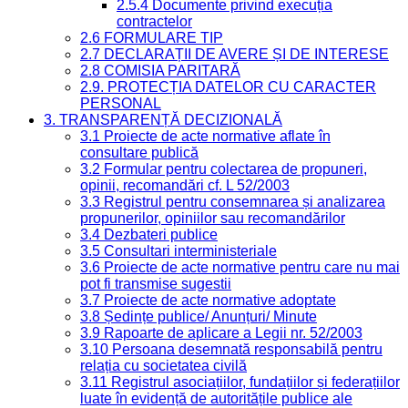
2.5.4 Documente privind execuția
contractelor
2.6 FORMULARE TIP
2.7 DECLARAȚII DE AVERE ȘI DE INTERESE
2.8 COMISIA PARITARĂ
2.9. PROTECȚIA DATELOR CU CARACTER
PERSONAL
3. TRANSPARENȚĂ DECIZIONALĂ
3.1 Proiecte de acte normative aflate în
consultare publică
3.2 Formular pentru colectarea de propuneri,
opinii, recomandări cf. L 52/2003
3.3 Registrul pentru consemnarea și analizarea
propunerilor, opiniilor sau recomandărilor
3.4 Dezbateri publice
3.5 Consultari interministeriale
3.6 Proiecte de acte normative pentru care nu mai
pot fi transmise sugestii
3.7 Proiecte de acte normative adoptate
3.8 Ședințe publice/ Anunțuri/ Minute
3.9 Rapoarte de aplicare a Legii nr. 52/2003
3.10 Persoana desemnată responsabilă pentru
relația cu societatea civilă
3.11 Registrul asociațiilor, fundațiilor și federațiilor
luate în evidență de autoritățile publice ale