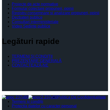
Proiecte de acte normative
Formular colectare propuneri, opinii
Registru consemnare si analizare propuneri, opinii
Dezbateri publice
Consultari interministeriale
Video Şedinţe publice
Legături rapide
TERMENI ŞI CONDIŢII
PREZENTARE GENERALĂ
CONTACTEAZĂ-NE
Politica De Confidențialitate
Termeni și condiții
Protectia datelor cu caracter personal