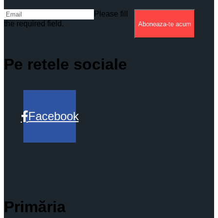
Please fill
the required field.
Aboneaza-te acum
Pe retele sociale
Facebook
Primăria