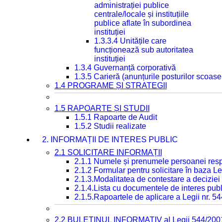
administrației publice
centrale/locale și instituțiile
publice aflate în subordinea
instituției
1.3.3.4 Unitățile care
funcționează sub autoritatea
instituției
1.3.4 Guvernanță corporativă
1.3.5 Carieră (anunțurile posturilor scoase
1.4 PROGRAME ȘI STRATEGII
1.5 RAPOARTE ȘI STUDII
1.5.1 Rapoarte de Audit
1.5.2 Studii realizate
2. INFORMAȚII DE INTERES PUBLIC
2.1 SOLICITARE INFORMAȚII
2.1.1 Numele și prenumele persoanei resp
2.1.2 Formular pentru solicitare în baza Le
2.1.3.Modalitatea de contestare a deciziei 
2.1.4.Lista cu documentele de interes publ
2.1.5.Rapoartele de aplicare a Legii nr. 5
2.2 BULETINUL INFORMATIV al Legii 544/200