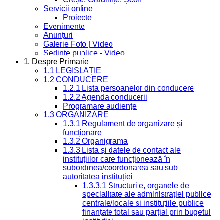
Servicii online
Proiecte
Evenimente
Anunțuri
Galerie Foto | Video
Sedinte publice - Video
1. Despre Primarie
1.1 LEGISLAȚIE
1.2 CONDUCERE
1.2.1 Lista persoanelor din conducere
1.2.2 Agenda conducerii
Programare audiențe
1.3 ORGANIZARE
1.3.1 Regulament de organizare și
funcționare
1.3.2 Organigrama
1.3.3 Lista și datele de contact ale
instituțiilor care funcționează în
subordinea/coordonarea sau sub
autoritatea instituției
1.3.3.1 Structurile, organele de
specialitate ale administrației publice
centrale/locale și instituțiile publice
finanțate total sau parțial prin bugetul