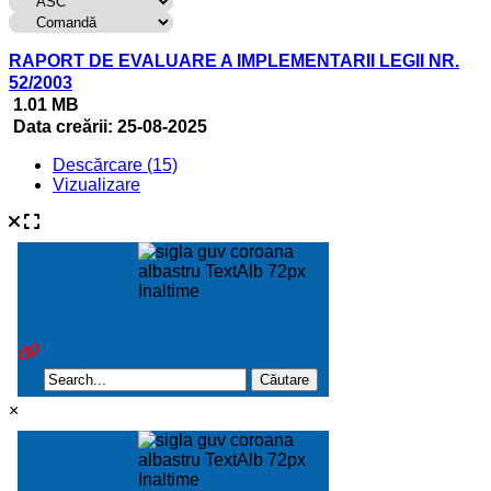
RAPORT DE EVALUARE A IMPLEMENTARII LEGII NR.
52/2003
1.01 MB
Data creării:
25-08-2025
Descărcare (15)
Vizualizare
×