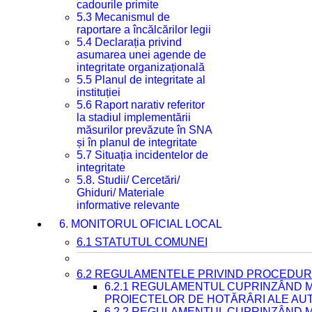
cadourile primite
5.3 Mecanismul de
raportare a încălcărilor legii
5.4 Declarația privind
asumarea unei agende de
integritate organizațională
5.5 Planul de integritate al
instituției
5.6 Raport narativ referitor
la stadiul implementării
măsurilor prevăzute în SNA
și în planul de integritate
5.7 Situația incidentelor de
integritate
5.8. Studii/ Cercetări/
Ghiduri/ Materiale
informative relevante
6. MONITORUL OFICIAL LOCAL
6.1 STATUTUL COMUNEI
6.2 REGULAMENTELE PRIVIND PROCEDURI
6.2.1 REGULAMENTUL CUPRINZÂND M
PROIECTELOR DE HOTĂRÂRI ALE AUT
6.2.2 REGULAMENTUL CUPRINZÂND M