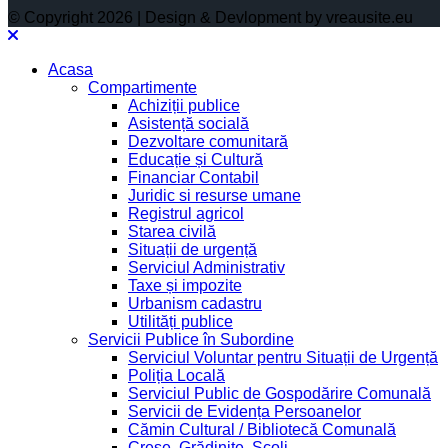
© Copyright 2026 | Design & Devlopment by vreausite.eu
Acasa
Compartimente
Achiziții publice
Asistență socială
Dezvoltare comunitară
Educație și Cultură
Financiar Contabil
Juridic si resurse umane
Registrul agricol
Starea civilă
Situații de urgență
Serviciul Administrativ
Taxe și impozite
Urbanism cadastru
Utilități publice
Servicii Publice în Subordine
Serviciul Voluntar pentru Situații de Urgență
Poliția Locală
Serviciul Public de Gospodărire Comunală
Servicii de Evidența Persoanelor
Cămin Cultural / Bibliotecă Comunală
Creșe, Grădinițe, Școli