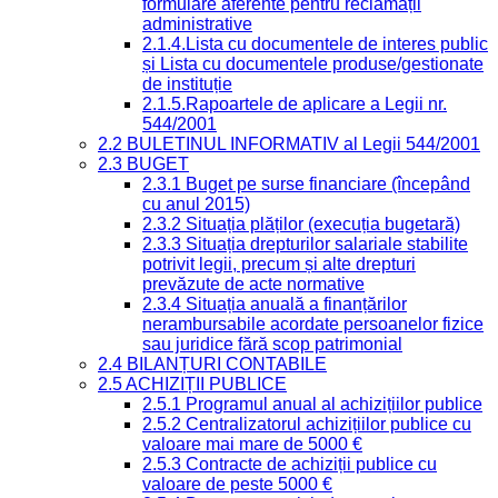
formulare aferente pentru reclamații
administrative
2.1.4.Lista cu documentele de interes public
și Lista cu documentele produse/gestionate
de instituție
2.1.5.Rapoartele de aplicare a Legii nr.
544/2001
2.2 BULETINUL INFORMATIV al Legii 544/2001
2.3 BUGET
2.3.1 Buget pe surse financiare (începând
cu anul 2015)
2.3.2 Situația plăților (execuția bugetară)
2.3.3 Situația drepturilor salariale stabilite
potrivit legii, precum și alte drepturi
prevăzute de acte normative
2.3.4 Situația anuală a finanțărilor
nerambursabile acordate persoanelor fizice
sau juridice fără scop patrimonial
2.4 BILANȚURI CONTABILE
2.5 ACHIZIȚII PUBLICE
2.5.1 Programul anual al achizițiilor publice
2.5.2 Centralizatorul achizițiilor publice cu
valoare mai mare de 5000 €
2.5.3 Contracte de achiziții publice cu
valoare de peste 5000 €