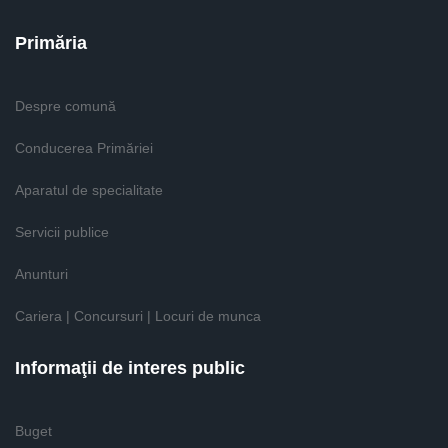
Primăria
Despre comună
Conducerea Primăriei
Aparatul de specialitate
Servicii publice
Anunturi
Cariera | Concursuri | Locuri de munca
Informaţii de interes public
Buget