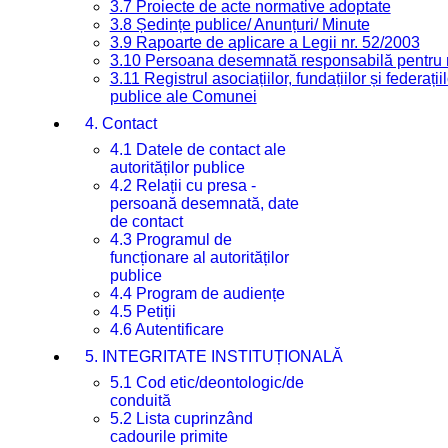
3.7 Proiecte de acte normative adoptate
3.8 Ședințe publice/ Anunțuri/ Minute
3.9 Rapoarte de aplicare a Legii nr. 52/2003
3.10 Persoana desemnată responsabilă pentru re
3.11 Registrul asociațiilor, fundațiilor și federații
publice ale Comunei
4. Contact
4.1 Datele de contact ale
autorităților publice
4.2 Relații cu presa -
persoană desemnată, date
de contact
4.3 Programul de
funcționare al autorităților
publice
4.4 Program de audiențe
4.5 Petiții
4.6 Autentificare
5. INTEGRITATE INSTITUȚIONALĂ
5.1 Cod etic/deontologic/de
conduită
5.2 Lista cuprinzând
cadourile primite