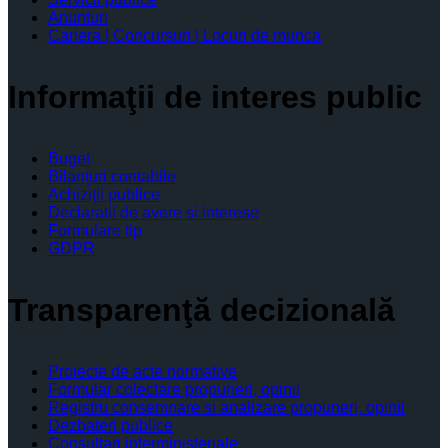
Anunturi
Cariera | Concursuri | Locuri de munca
Informaţii de interes public
Buget
Bilanţuri contabile
Achiziţii publice
Declaratii de avere si interese
Formulare tip
GDPR
Transparenţă decizională
Proiecte de acte normative
Formular colectare propuneri, opinii
Registru consemnare si analizare propuneri, opinii
Dezbateri publice
Consultari interministeriale