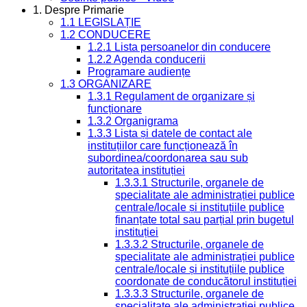
1. Despre Primarie
1.1 LEGISLAȚIE
1.2 CONDUCERE
1.2.1 Lista persoanelor din conducere
1.2.2 Agenda conducerii
Programare audiențe
1.3 ORGANIZARE
1.3.1 Regulament de organizare și
funcționare
1.3.2 Organigrama
1.3.3 Lista și datele de contact ale
instituțiilor care funcționează în
subordinea/coordonarea sau sub
autoritatea instituției
1.3.3.1 Structurile, organele de
specialitate ale administrației publice
centrale/locale și instituțiile publice
finanțate total sau parțial prin bugetul
instituției
1.3.3.2 Structurile, organele de
specialitate ale administrației publice
centrale/locale și instituțiile publice
coordonate de conducătorul instituției
1.3.3.3 Structurile, organele de
specialitate ale administrației publice