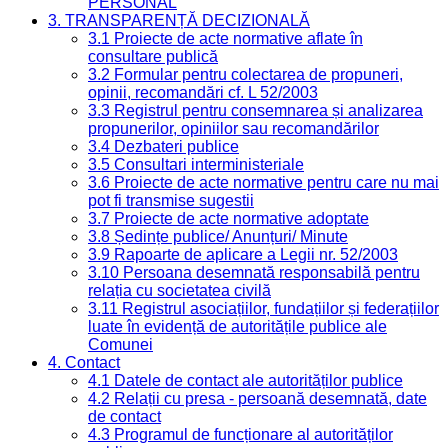
PERSONAL
3. TRANSPARENȚĂ DECIZIONALĂ
3.1 Proiecte de acte normative aflate în
consultare publică
3.2 Formular pentru colectarea de propuneri,
opinii, recomandări cf. L 52/2003
3.3 Registrul pentru consemnarea și analizarea
propunerilor, opiniilor sau recomandărilor
3.4 Dezbateri publice
3.5 Consultari interministeriale
3.6 Proiecte de acte normative pentru care nu mai
pot fi transmise sugestii
3.7 Proiecte de acte normative adoptate
3.8 Ședințe publice/ Anunțuri/ Minute
3.9 Rapoarte de aplicare a Legii nr. 52/2003
3.10 Persoana desemnată responsabilă pentru
relația cu societatea civilă
3.11 Registrul asociațiilor, fundațiilor și federațiilor
luate în evidență de autoritățile publice ale
Comunei
4. Contact
4.1 Datele de contact ale autorităților publice
4.2 Relații cu presa - persoană desemnată, date
de contact
4.3 Programul de funcționare al autorităților