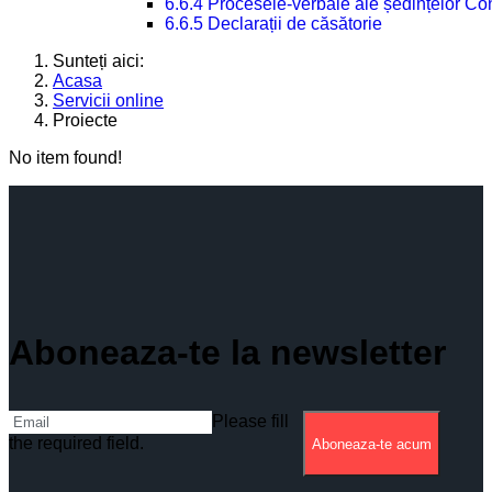
6.6.4 Procesele-verbale ale ședințelor Con
6.6.5 Declarații de căsătorie
Sunteți aici:
Acasa
Servicii online
Proiecte
No item found!
Aboneaza-te la newsletter
Please fill
the required field.
Aboneaza-te acum