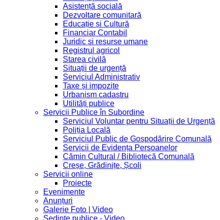
Asistență socială
Dezvoltare comunitară
Educație și Cultură
Financiar Contabil
Juridic si resurse umane
Registrul agricol
Starea civilă
Situații de urgență
Serviciul Administrativ
Taxe și impozite
Urbanism cadastru
Utilități publice
Servicii Publice în Subordine
Serviciul Voluntar pentru Situații de Urgență
Poliția Locală
Serviciul Public de Gospodărire Comunală
Servicii de Evidența Persoanelor
Cămin Cultural / Bibliotecă Comunală
Creșe, Grădinițe, Școli
Servicii online
Proiecte
Evenimente
Anunțuri
Galerie Foto | Video
Sedinte publice - Video