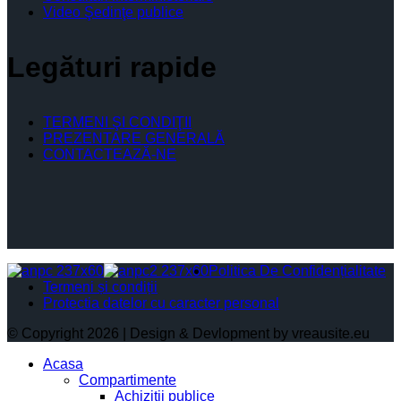
Video Şedinţe publice
Legături rapide
TERMENI ŞI CONDIŢII
PREZENTARE GENERALĂ
CONTACTEAZĂ-NE
Politica De Confidențialitate
Termeni și condiții
Protectia datelor cu caracter personal
© Copyright 2026 | Design & Devlopment by vreausite.eu
Acasa
Compartimente
Achiziții publice