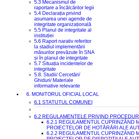
5.3 Mecanismul de
raportare a încălcărilor legii
5.4 Declarația privind
asumarea unei agende de
integritate organizațională
5.5 Planul de integritate al
instituției
5.6 Raport narativ referitor
la stadiul implementării
măsurilor prevăzute în SNA
și în planul de integritate
5.7 Situația incidentelor de
integritate
5.8. Studii/ Cercetări/
Ghiduri/ Materiale
informative relevante
6. MONITORUL OFICIAL LOCAL
6.1 STATUTUL COMUNEI
6.2 REGULAMENTELE PRIVIND PROCEDURI
6.2.1 REGULAMENTUL CUPRINZÂND M
PROIECTELOR DE HOTĂRÂRI ALE AUT
6.2.2 REGULAMENTUL CUPRINZÂND M
PROIECTELOR DE DISPOZIȚII ALE AU