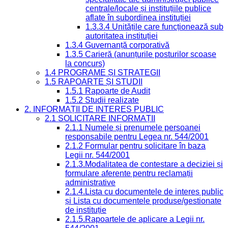
centrale/locale și instituțiile publice
aflate în subordinea instituției
1.3.3.4 Unitățile care funcționează sub
autoritatea instituției
1.3.4 Guvernanță corporativă
1.3.5 Carieră (anunțurile posturilor scoase
la concurs)
1.4 PROGRAME ȘI STRATEGII
1.5 RAPOARTE ȘI STUDII
1.5.1 Rapoarte de Audit
1.5.2 Studii realizate
2. INFORMAȚII DE INTERES PUBLIC
2.1 SOLICITARE INFORMAȚII
2.1.1 Numele și prenumele persoanei
responsabile pentru Legea nr. 544/2001
2.1.2 Formular pentru solicitare în baza
Legii nr. 544/2001
2.1.3.Modalitatea de contestare a deciziei și
formulare aferente pentru reclamații
administrative
2.1.4.Lista cu documentele de interes public
și Lista cu documentele produse/gestionate
de instituție
2.1.5.Rapoartele de aplicare a Legii nr.