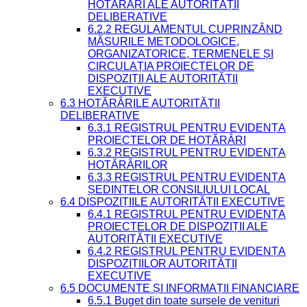
HOTĂRÂRI ALE AUTORITĂȚII
DELIBERATIVE
6.2.2 REGULAMENTUL CUPRINZÂND
MĂSURILE METODOLOGICE,
ORGANIZATORICE, TERMENELE ȘI
CIRCULAȚIA PROIECTELOR DE
DISPOZIȚII ALE AUTORITĂȚII
EXECUTIVE
6.3 HOTĂRÂRILE AUTORITĂȚII
DELIBERATIVE
6.3.1 REGISTRUL PENTRU EVIDENȚA
PROIECTELOR DE HOTĂRÂRI
6.3.2 REGISTRUL PENTRU EVIDENȚA
HOTĂRÂRILOR
6.3.3 REGISTRUL PENTRU EVIDENȚA
ȘEDINȚELOR CONSILIULUI LOCAL
6.4 DISPOZIȚIILE AUTORITĂȚII EXECUTIVE
6.4.1 REGISTRUL PENTRU EVIDENȚA
PROIECTELOR DE DISPOZIȚII ALE
AUTORITĂȚII EXECUTIVE
6.4.2 REGISTRUL PENTRU EVIDENȚA
DISPOZIȚIILOR AUTORITĂȚII
EXECUTIVE
6.5 DOCUMENTE ȘI INFORMAȚII FINANCIARE
6.5.1 Buget din toate sursele de venituri