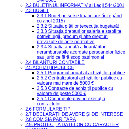
544/2001
2.2 BULETINUL INFORMATIV al Legii 544/2001
2.3 BUGET
2.3.1 Buget pe surse financiare (începând
cu anul 2015)
2.3.2 Situația plăților (execuția bugetară)
2.3.3 Situația drepturilor salariale stabilite
potrivit legii, precum și alte drepturi
prevăzute de acte normative
2.3.4 Situația anuală a finanțărilor
nerambursabile acordate persoanelor fizice
sau juridice fără scop patrimonial
2.4 BILANȚURI CONTABILE
2.5 ACHIZIȚII PUBLICE
2.5.1 Programul anual al achizițiilor publice
2.5.2 Centralizatorul achizițiilor publice cu
valoare mai mare de 5000 €
2.5.3 Contracte de achiziții publice cu
valoare de peste 5000 €
2.5.4 Documente privind execuția
contractelor
2.6 FORMULARE TIP
2.7 DECLARAȚII DE AVERE ȘI DE INTERESE
2.8 COMISIA PARITARĂ
2.9. PROTECȚIA DATELOR CU CARACTER