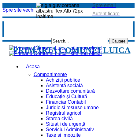
Spre email
Spre site vechi
Autentificare
PRIMĂRIA COMUNEI LUICA
Acasa
Compartimente
Achiziții publice
Asistență socială
Dezvoltare comunitară
Educație și Cultură
Financiar Contabil
Juridic si resurse umane
Registrul agricol
Starea civilă
Situații de urgență
Serviciul Administrativ
Taxe și impozite