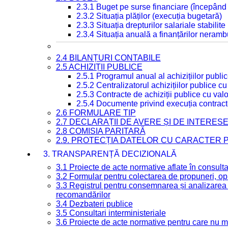
2.3.1 Buget pe surse financiare (începând
2.3.2 Situația plăților (execuția bugetară)
2.3.3 Situația drepturilor salariale stabilit
2.3.4 Situația anuală a finanțărilor neramb
2.4 BILANȚURI CONTABILE
2.5 ACHIZIȚII PUBLICE
2.5.1 Programul anual al achizițiilor publi
2.5.2 Centralizatorul achizițiilor publice 
2.5.3 Contracte de achiziții publice cu va
2.5.4 Documente privind execuția contract
2.6 FORMULARE TIP
2.7 DECLARAȚII DE AVERE ȘI DE INTERES
2.8 COMISIA PARITARĂ
2.9. PROTECȚIA DATELOR CU CARACTER
3. TRANSPARENȚĂ DECIZIONALĂ
3.1 Proiecte de acte normative aflate în consult
3.2 Formular pentru colectarea de propuneri, opi
3.3 Registrul pentru consemnarea și analizarea p
recomandărilor
3.4 Dezbateri publice
3.5 Consultari interministeriale
3.6 Proiecte de acte normative pentru care nu ma