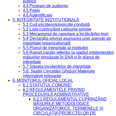
publice
4.4 Program de audiențe
4.5 Petiții
4.6 Autentificare
5. INTEGRITATE INSTITUȚIONALĂ
5.1 Cod etic/deontologic/de conduită
5.2 Lista cuprinzând cadourile primite
5.3 Mecanismul de raportare a încălcărilor legii
5.4 Declarația privind asumarea unei agende de
integritate organizațională
5.5 Planul de integritate al instituției
5.6 Raport narativ referitor la stadiul implementării
măsurilor prevăzute în SNA și în planul de
integritate
5.7 Situația incidentelor de integritate
5.8. Studii/ Cercetări/ Ghiduri/ Materiale
informative relevante
6. MONITORUL OFICIAL LOCAL
6.1 STATUTUL COMUNEI
6.2 REGULAMENTELE PRIVIND
PROCEDURILE ADMINISTRATIVE
6.2.1 REGULAMENTUL CUPRINZÂND
MĂSURILE METODOLOGICE,
ORGANIZATORICE, TERMENELE ȘI
CIRCULAȚIA PROIECTELOR DE