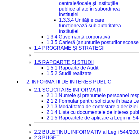
centrale/locale și instituțiile
publice aflate în subordinea
instituției
1.3.3.4 Unitățile care
funcționează sub autoritatea
instituției
1.3.4 Guvernanță corporativă
1.3.5 Carieră (anunțurile posturilor scoase
1.4 PROGRAME ȘI STRATEGII
1.5 RAPOARTE ȘI STUDII
1.5.1 Rapoarte de Audit
1.5.2 Studii realizate
2. INFORMAȚII DE INTERES PUBLIC
2.1 SOLICITARE INFORMAȚII
2.1.1 Numele și prenumele persoanei resp
2.1.2 Formular pentru solicitare în baza Le
2.1.3.Modalitatea de contestare a deciziei 
2.1.4.Lista cu documentele de interes publ
2.1.5.Rapoartele de aplicare a Legii nr. 5
2.2 BULETINUL INFORMATIV al Legii 544/200
2.3 BUGET