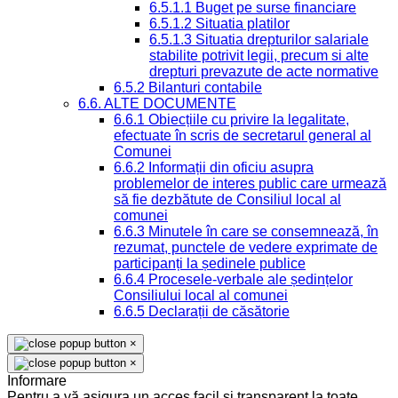
6.5.1.1 Buget pe surse financiare
6.5.1.2 Situatia platilor
6.5.1.3 Situatia drepturilor salariale
stabilite potrivit legii, precum si alte
drepturi prevazute de acte normative
6.5.2 Bilanturi contabile
6.6. ALTE DOCUMENTE
6.6.1 Obiecțiile cu privire la legalitate,
efectuate în scris de secretarul general al
Comunei
6.6.2 Informații din oficiu asupra
problemelor de interes public care urmează
să fie dezbătute de Consiliul local al
comunei
6.6.3 Minutele în care se consemnează, în
rezumat, punctele de vedere exprimate de
participanți la ședinele publice
6.6.4 Procesele-verbale ale ședințelor
Consiliului local al comunei
6.6.5 Declarații de căsătorie
×
×
Informare
Pentru a vă asigura un acces facil și transparent la toate