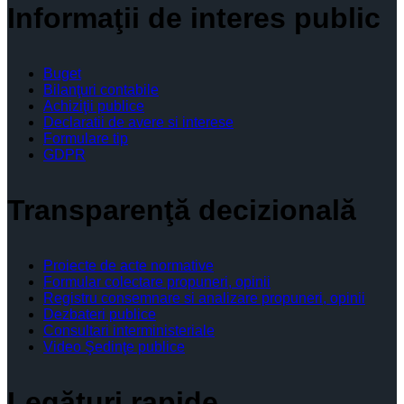
Informaţii de interes public
Buget
Bilanţuri contabile
Achiziţii publice
Declaratii de avere si interese
Formulare tip
GDPR
Transparenţă decizională
Proiecte de acte normative
Formular colectare propuneri, opinii
Registru consemnare si analizare propuneri, opinii
Dezbateri publice
Consultari interministeriale
Video Şedinţe publice
Legături rapide