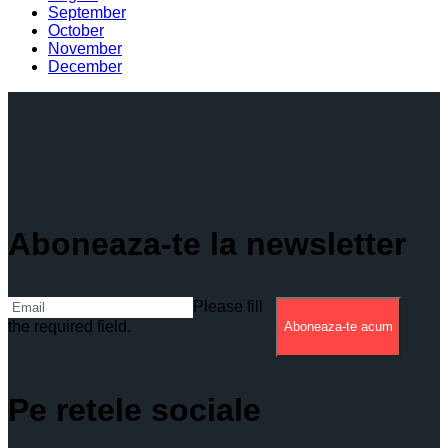
September
October
November
December
Aboneaza-te la newsletter
Please fill
the required field.
Aboneaza-te acum
Pe retele sociale