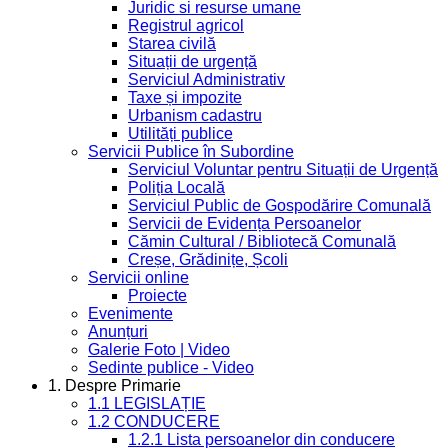
Juridic si resurse umane
Registrul agricol
Starea civilă
Situații de urgență
Serviciul Administrativ
Taxe și impozite
Urbanism cadastru
Utilități publice
Servicii Publice în Subordine
Serviciul Voluntar pentru Situații de Urgență
Poliția Locală
Serviciul Public de Gospodărire Comunală
Servicii de Evidența Persoanelor
Cămin Cultural / Bibliotecă Comunală
Creșe, Grădinițe, Școli
Servicii online
Proiecte
Evenimente
Anunțuri
Galerie Foto | Video
Sedinte publice - Video
1. Despre Primarie
1.1 LEGISLAȚIE
1.2 CONDUCERE
1.2.1 Lista persoanelor din conducere