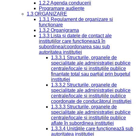
1.2.2 Agenda conducerii
Programare audiențe
1.3 ORGANIZARE
1.3.1 Regulament de organizare și
funcționare
1.3.2 Organigrama
1.3.3 Lista și datele de contact ale
instituțiilor care funcționează în
subordinea/coordonarea sau sub
autoritatea instituției
1.3.3.1 Structurile, organele de
specialitate ale administrației publice
centrale/locale și instituțiile publice
finanțate total sau parțial prin bugetul
instituției
1.3.3.2 Structurile, organele de
specialitate ale administrației publice
centrale/locale și instituțiile publice
coordonate de conducătorul instituției
1.3.3.3 Structurile, organele de
specialitate ale administrației publice
centrale/locale și instituțiile publice
aflate în subordinea instituției
1.3.3.4 Unitățile care funcționează sub
autoritatea instituției