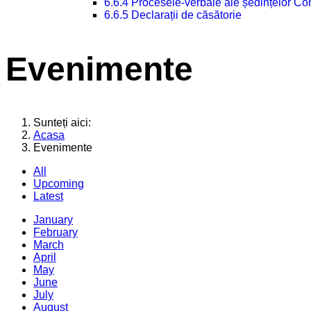
6.6.4 Procesele-verbale ale ședințelor Con
6.6.5 Declarații de căsătorie
Evenimente
Sunteți aici:
Acasa
Evenimente
All
Upcoming
Latest
January
February
March
April
May
June
July
August