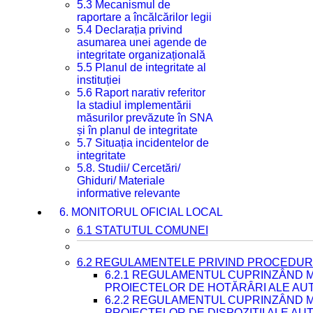
5.3 Mecanismul de
raportare a încălcărilor legii
5.4 Declarația privind
asumarea unei agende de
integritate organizațională
5.5 Planul de integritate al
instituției
5.6 Raport narativ referitor
la stadiul implementării
măsurilor prevăzute în SNA
și în planul de integritate
5.7 Situația incidentelor de
integritate
5.8. Studii/ Cercetări/
Ghiduri/ Materiale
informative relevante
6. MONITORUL OFICIAL LOCAL
6.1 STATUTUL COMUNEI
6.2 REGULAMENTELE PRIVIND PROCEDURI
6.2.1 REGULAMENTUL CUPRINZÂND M
PROIECTELOR DE HOTĂRÂRI ALE AUT
6.2.2 REGULAMENTUL CUPRINZÂND M
PROIECTELOR DE DISPOZIȚII ALE AU