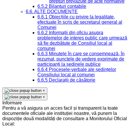
drepturi prevazute de acte normative
6.5.2 Bilanturi contabile
6.6. ALTE DOCUMENTE
6.6.1 Obiecțiile cu privire la legalitate,
efectuate în scris de secretarul general al
Comunei
6.6.2 Informații din oficiu asupra
problemelor de interes public care urmează
să fie dezbătute de Consiliul local al
comunei
6.6.3 Minutele în care se consemnează, în
rezumat, punctele de vedere exprimate de
participanți la ședinele publice
6.6.4 Procesele-verbale ale ședințelor
Consiliului local al comunei
6.6.5 Declarații de căsătorie
×
×
Informare
Pentru a vă asigura un acces facil și transparent la toate
documentele oficiale ale instituției noastre, vă punem la
dispoziție două modalități de consultare a Monitorului Oficial
Local: