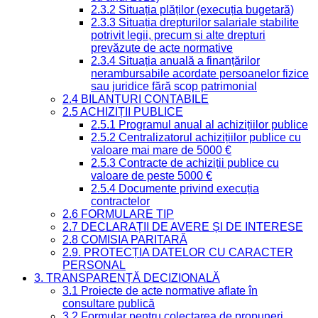
2.3.2 Situația plăților (execuția bugetară)
2.3.3 Situația drepturilor salariale stabilite
potrivit legii, precum și alte drepturi
prevăzute de acte normative
2.3.4 Situația anuală a finanțărilor
nerambursabile acordate persoanelor fizice
sau juridice fără scop patrimonial
2.4 BILANȚURI CONTABILE
2.5 ACHIZIȚII PUBLICE
2.5.1 Programul anual al achizițiilor publice
2.5.2 Centralizatorul achizițiilor publice cu
valoare mai mare de 5000 €
2.5.3 Contracte de achiziții publice cu
valoare de peste 5000 €
2.5.4 Documente privind execuția
contractelor
2.6 FORMULARE TIP
2.7 DECLARAȚII DE AVERE ȘI DE INTERESE
2.8 COMISIA PARITARĂ
2.9. PROTECȚIA DATELOR CU CARACTER
PERSONAL
3. TRANSPARENȚĂ DECIZIONALĂ
3.1 Proiecte de acte normative aflate în
consultare publică
3.2 Formular pentru colectarea de propuneri,