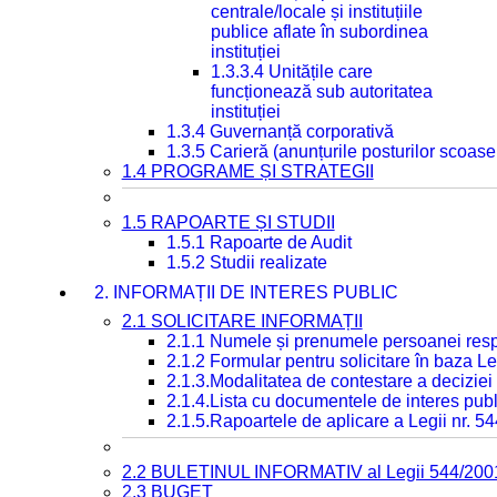
centrale/locale și instituțiile
publice aflate în subordinea
instituției
1.3.3.4 Unitățile care
funcționează sub autoritatea
instituției
1.3.4 Guvernanță corporativă
1.3.5 Carieră (anunțurile posturilor scoase
1.4 PROGRAME ȘI STRATEGII
1.5 RAPOARTE ȘI STUDII
1.5.1 Rapoarte de Audit
1.5.2 Studii realizate
2. INFORMAȚII DE INTERES PUBLIC
2.1 SOLICITARE INFORMAȚII
2.1.1 Numele și prenumele persoanei resp
2.1.2 Formular pentru solicitare în baza Le
2.1.3.Modalitatea de contestare a deciziei 
2.1.4.Lista cu documentele de interes publ
2.1.5.Rapoartele de aplicare a Legii nr. 5
2.2 BULETINUL INFORMATIV al Legii 544/200
2.3 BUGET