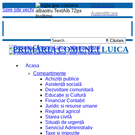
Spre email
Spre site vechi
Autentificare
PRIMĂRIA COMUNEI LUICA
Acasa
Compartimente
Achiziții publice
Asistență socială
Dezvoltare comunitară
Educație și Cultură
Financiar Contabil
Juridic si resurse umane
Registrul agricol
Starea civilă
Situații de urgență
Serviciul Administrativ
Taxe și impozite