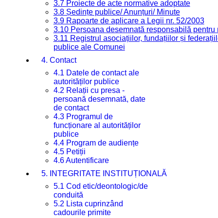
3.7 Proiecte de acte normative adoptate
3.8 Ședințe publice/ Anunțuri/ Minute
3.9 Rapoarte de aplicare a Legii nr. 52/2003
3.10 Persoana desemnată responsabilă pentru re
3.11 Registrul asociațiilor, fundațiilor și federații
publice ale Comunei
4. Contact
4.1 Datele de contact ale
autorităților publice
4.2 Relații cu presa -
persoană desemnată, date
de contact
4.3 Programul de
funcționare al autorităților
publice
4.4 Program de audiențe
4.5 Petiții
4.6 Autentificare
5. INTEGRITATE INSTITUȚIONALĂ
5.1 Cod etic/deontologic/de
conduită
5.2 Lista cuprinzând
cadourile primite