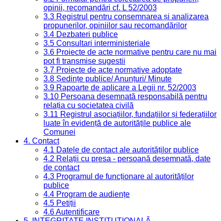
opinii, recomandări cf. L 52/2003
3.3 Registrul pentru consemnarea și analizarea
propunerilor, opiniilor sau recomandărilor
3.4 Dezbateri publice
3.5 Consultari interministeriale
3.6 Proiecte de acte normative pentru care nu mai
pot fi transmise sugestii
3.7 Proiecte de acte normative adoptate
3.8 Ședințe publice/ Anunțuri/ Minute
3.9 Rapoarte de aplicare a Legii nr. 52/2003
3.10 Persoana desemnată responsabilă pentru
relația cu societatea civilă
3.11 Registrul asociațiilor, fundațiilor și federațiilor
luate în evidență de autoritățile publice ale
Comunei
4. Contact
4.1 Datele de contact ale autorităților publice
4.2 Relații cu presa - persoană desemnată, date
de contact
4.3 Programul de funcționare al autorităților
publice
4.4 Program de audiențe
4.5 Petiții
4.6 Autentificare
5. INTEGRITATE INSTITUȚIONALĂ