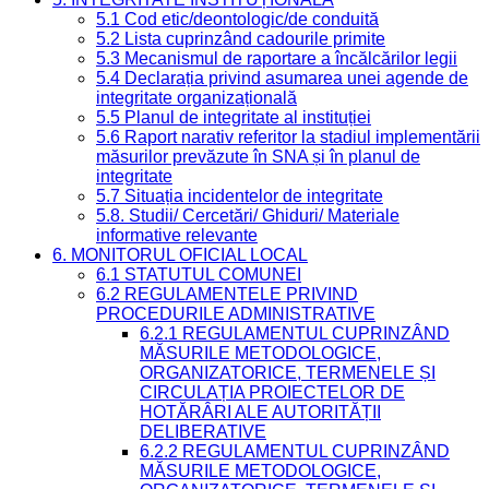
5.1 Cod etic/deontologic/de conduită
5.2 Lista cuprinzând cadourile primite
5.3 Mecanismul de raportare a încălcărilor legii
5.4 Declarația privind asumarea unei agende de
integritate organizațională
5.5 Planul de integritate al instituției
5.6 Raport narativ referitor la stadiul implementării
măsurilor prevăzute în SNA și în planul de
integritate
5.7 Situația incidentelor de integritate
5.8. Studii/ Cercetări/ Ghiduri/ Materiale
informative relevante
6. MONITORUL OFICIAL LOCAL
6.1 STATUTUL COMUNEI
6.2 REGULAMENTELE PRIVIND
PROCEDURILE ADMINISTRATIVE
6.2.1 REGULAMENTUL CUPRINZÂND
MĂSURILE METODOLOGICE,
ORGANIZATORICE, TERMENELE ȘI
CIRCULAȚIA PROIECTELOR DE
HOTĂRÂRI ALE AUTORITĂȚII
DELIBERATIVE
6.2.2 REGULAMENTUL CUPRINZÂND
MĂSURILE METODOLOGICE,