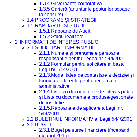
1.3.4 Guvernanță corporativă
1.3.5 Carieră (anunțurile posturilor scoase
la concurs)
1.4 PROGRAME ȘI STRATEGII
1.5 RAPOARTE ȘI STUDII
1.5.1 Rapoarte de Audit
1.5.2 Studii realizate
2. INFORMAȚII DE INTERES PUBLIC
2.1 SOLICITARE INFORMAȚII
2.1.1 Numele și prenumele persoanei
responsabile pentru Legea nr. 544/2001
2.1.2 Formular pentru solicitare în baza
Legii nr. 544/2001
2.1.3.Modalitatea de contestare a deciziei și
formulare aferente pentru reclamații
administrative
2.1.4.Lista cu documentele de interes public
și Lista cu documentele produse/gestionate
de instituție
2.1.5.Rapoartele de aplicare a Legii nr.
544/2001
2.2 BULETINUL INFORMATIV al Legii 544/2001
2.3 BUGET
2.3.1 Buget pe surse financiare (începând
cu anul 2015)