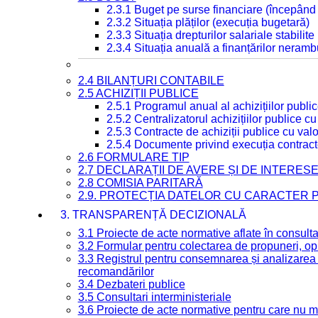
2.3.1 Buget pe surse financiare (începând
2.3.2 Situația plăților (execuția bugetară)
2.3.3 Situația drepturilor salariale stabilit
2.3.4 Situația anuală a finanțărilor neramb
2.4 BILANȚURI CONTABILE
2.5 ACHIZIȚII PUBLICE
2.5.1 Programul anual al achizițiilor publi
2.5.2 Centralizatorul achizițiilor publice 
2.5.3 Contracte de achiziții publice cu va
2.5.4 Documente privind execuția contract
2.6 FORMULARE TIP
2.7 DECLARAȚII DE AVERE ȘI DE INTERES
2.8 COMISIA PARITARĂ
2.9. PROTECȚIA DATELOR CU CARACTER
3. TRANSPARENȚĂ DECIZIONALĂ
3.1 Proiecte de acte normative aflate în consult
3.2 Formular pentru colectarea de propuneri, opi
3.3 Registrul pentru consemnarea și analizarea p
recomandărilor
3.4 Dezbateri publice
3.5 Consultari interministeriale
3.6 Proiecte de acte normative pentru care nu ma