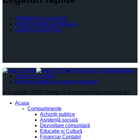
TERMENI ŞI CONDIŢII
PREZENTARE GENERALĂ
CONTACTEAZĂ-NE
Politica De Confidențialitate
Termeni și condiții
Protectia datelor cu caracter personal
© Copyright 2026 | Design & Devlopment by vreausite.eu
Acasa
Compartimente
Achiziții publice
Asistență socială
Dezvoltare comunitară
Educație și Cultură
Financiar Contabil