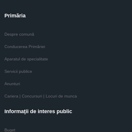
Primăria
Despre comună
Conducerea Primăriei
Aparatul de specialitate
Servicii publice
Anunturi
Cariera | Concursuri | Locuri de munca
Informaţii de interes public
Buget