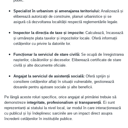
public.
Specialist în urbanism și amenajarea teritoriului:
Analizează și
eliberează autorizații de construire, planuri urbanistice și se
asigură că dezvoltarea localității respectă reglementările legale.
Inspector la direcția de taxe și impozite:
Calculează, încasează
și urmărește plata taxelor și impozitelor locale. Oferă informații
cetățenilor cu privire la datoriile lor.
Funcționar la serviciul de stare civilă:
Se ocupă de înregistrarea
nașterilor, căsătoriilor și deceselor. Eliberează certificate de stare
civilă și alte documente oficiale.
Angajat la serviciul de asistență socială:
Oferă sprijin și
consiliere cetățenilor aflați în situații vulnerabile, gestionează
dosarele pentru ajutoare sociale și alte beneficii.
Pe lângă aceste roluri specifice, orice angajat al primăriei trebuie să
demonstreze
integritate, profesionalism și transparență
. Ei sunt
reprezentanți ai statului la nivel local, iar modul în care interacționează
cu publicul și își îndeplinesc sarcinile are un impact direct asupra
încrederii cetățenilor în instituțiile publice.