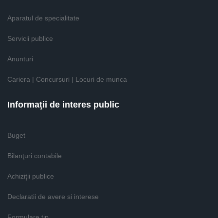
Aparatul de specialitate
Servicii publice
Anunturi
Cariera | Concursuri | Locuri de munca
Informaţii de interes public
Buget
Bilanţuri contabile
Achiziţii publice
Declaratii de avere si interese
Formulare tip