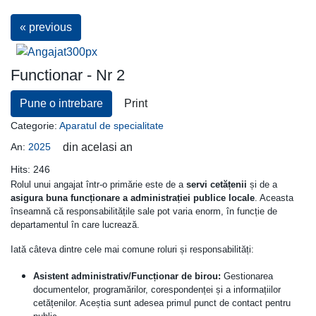
« previous
Functionar - Nr 2
Pune o intrebare
Print
Categorie:
Aparatul de specialitate
An:
2025
din acelasi an
Hits:
246
Rolul unui angajat într-o primărie este de a
servi cetățenii
și de a
asigura buna funcționare a administrației publice locale
. Aceasta
înseamnă că responsabilitățile sale pot varia enorm, în funcție de
departamentul în care lucrează.
Iată câteva dintre cele mai comune roluri și responsabilități:
Asistent administrativ/Funcționar de birou:
Gestionarea
documentelor, programărilor, corespondenței și a informațiilor
cetățenilor. Aceștia sunt adesea primul punct de contact pentru