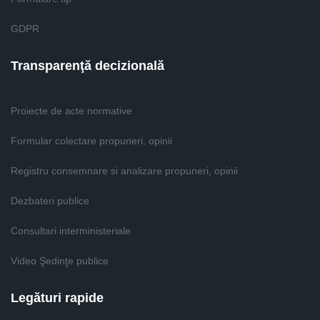
GDPR
Transparenţă decizională
Proiecte de acte normative
Formular colectare propuneri, opinii
Registru consemnare si analizare propuneri, opinii
Dezbateri publice
Consultari interministeriale
Video Şedinţe publice
Legături rapide