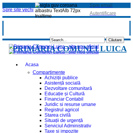
Spre email
Spre site vechi
Autentificare
PRIMĂRIA COMUNEI LUICA
Acasa
Compartimente
Achiziții publice
Asistență socială
Dezvoltare comunitară
Educație și Cultură
Financiar Contabil
Juridic si resurse umane
Registrul agricol
Starea civilă
Situații de urgență
Serviciul Administrativ
Taxe și impozite