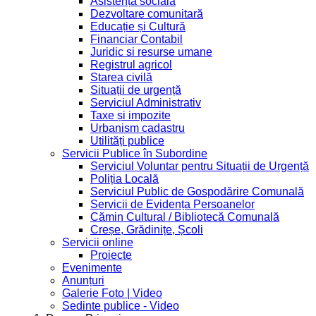
Asistență socială
Dezvoltare comunitară
Educație și Cultură
Financiar Contabil
Juridic si resurse umane
Registrul agricol
Starea civilă
Situații de urgență
Serviciul Administrativ
Taxe și impozite
Urbanism cadastru
Utilități publice
Servicii Publice în Subordine
Serviciul Voluntar pentru Situații de Urgență
Poliția Locală
Serviciul Public de Gospodărire Comunală
Servicii de Evidența Persoanelor
Cămin Cultural / Bibliotecă Comunală
Creșe, Grădinițe, Școli
Servicii online
Proiecte
Evenimente
Anunțuri
Galerie Foto | Video
Sedinte publice - Video