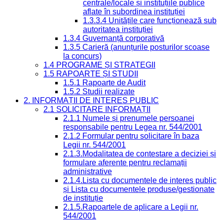
centrale/locale și instituțiile publice
aflate în subordinea instituției
1.3.3.4 Unitățile care funcționează sub
autoritatea instituției
1.3.4 Guvernanță corporativă
1.3.5 Carieră (anunțurile posturilor scoase
la concurs)
1.4 PROGRAME ȘI STRATEGII
1.5 RAPOARTE ȘI STUDII
1.5.1 Rapoarte de Audit
1.5.2 Studii realizate
2. INFORMAȚII DE INTERES PUBLIC
2.1 SOLICITARE INFORMAȚII
2.1.1 Numele și prenumele persoanei
responsabile pentru Legea nr. 544/2001
2.1.2 Formular pentru solicitare în baza
Legii nr. 544/2001
2.1.3.Modalitatea de contestare a deciziei și
formulare aferente pentru reclamații
administrative
2.1.4.Lista cu documentele de interes public
și Lista cu documentele produse/gestionate
de instituție
2.1.5.Rapoartele de aplicare a Legii nr.
544/2001