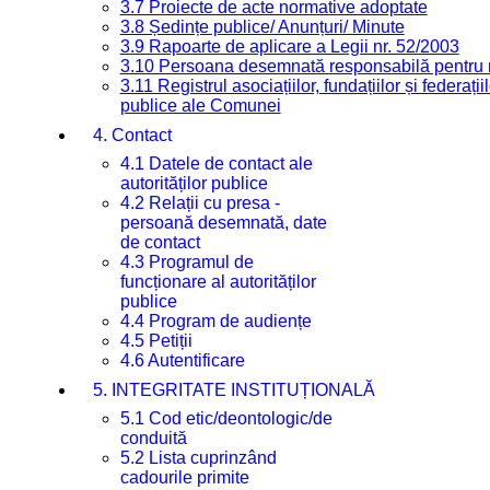
3.7 Proiecte de acte normative adoptate
3.8 Ședințe publice/ Anunțuri/ Minute
3.9 Rapoarte de aplicare a Legii nr. 52/2003
3.10 Persoana desemnată responsabilă pentru re
3.11 Registrul asociațiilor, fundațiilor și federații
publice ale Comunei
4. Contact
4.1 Datele de contact ale
autorităților publice
4.2 Relații cu presa -
persoană desemnată, date
de contact
4.3 Programul de
funcționare al autorităților
publice
4.4 Program de audiențe
4.5 Petiții
4.6 Autentificare
5. INTEGRITATE INSTITUȚIONALĂ
5.1 Cod etic/deontologic/de
conduită
5.2 Lista cuprinzând
cadourile primite