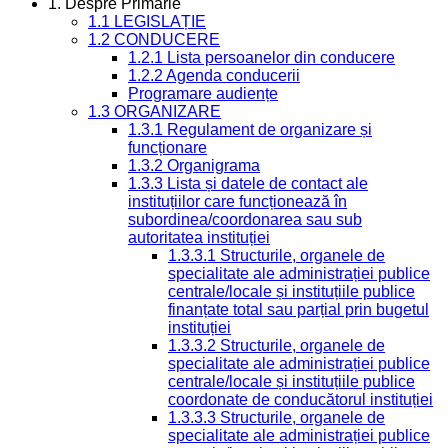
1. Despre Primarie
1.1 LEGISLAȚIE
1.2 CONDUCERE
1.2.1 Lista persoanelor din conducere
1.2.2 Agenda conducerii
Programare audiențe
1.3 ORGANIZARE
1.3.1 Regulament de organizare și
funcționare
1.3.2 Organigrama
1.3.3 Lista și datele de contact ale
instituțiilor care funcționează în
subordinea/coordonarea sau sub
autoritatea instituției
1.3.3.1 Structurile, organele de
specialitate ale administrației publice
centrale/locale și instituțiile publice
finanțate total sau parțial prin bugetul
instituției
1.3.3.2 Structurile, organele de
specialitate ale administrației publice
centrale/locale și instituțiile publice
coordonate de conducătorul instituției
1.3.3.3 Structurile, organele de
specialitate ale administrației publice