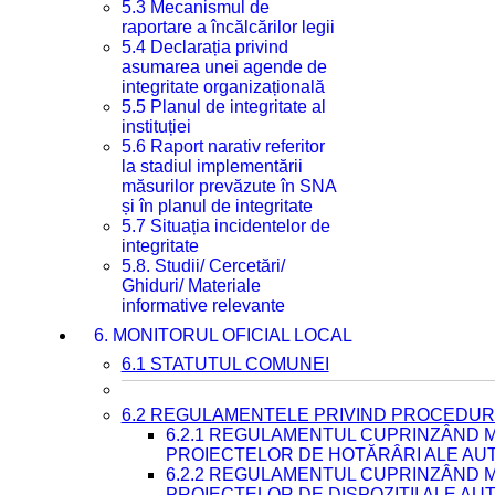
5.3 Mecanismul de
raportare a încălcărilor legii
5.4 Declarația privind
asumarea unei agende de
integritate organizațională
5.5 Planul de integritate al
instituției
5.6 Raport narativ referitor
la stadiul implementării
măsurilor prevăzute în SNA
și în planul de integritate
5.7 Situația incidentelor de
integritate
5.8. Studii/ Cercetări/
Ghiduri/ Materiale
informative relevante
6. MONITORUL OFICIAL LOCAL
6.1 STATUTUL COMUNEI
6.2 REGULAMENTELE PRIVIND PROCEDURI
6.2.1 REGULAMENTUL CUPRINZÂND M
PROIECTELOR DE HOTĂRÂRI ALE AUT
6.2.2 REGULAMENTUL CUPRINZÂND M
PROIECTELOR DE DISPOZIȚII ALE AU