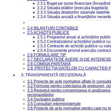
2.3.1 Buget pe surse financiare (începând
2.3.2 Situația plăților (execuția bugetară)
2.3.3 Situația drepturilor salariale stabilit
2.3.4 Situația anuală a finanțărilor neramb
2.4 BILANȚURI CONTABILE
2.5 ACHIZIȚII PUBLICE
2.5.1 Programul anual al achizițiilor publi
2.5.2 Centralizatorul achizițiilor publice 
2.5.3 Contracte de achiziții publice cu va
2.5.4 Documente privind execuția contract
2.6 FORMULARE TIP
2.7 DECLARAȚII DE AVERE ȘI DE INTERES
2.8 COMISIA PARITARĂ
2.9. PROTECȚIA DATELOR CU CARACTER
3. TRANSPARENȚĂ DECIZIONALĂ
3.1 Proiecte de acte normative aflate în consult
3.2 Formular pentru colectarea de propuneri, opi
3.3 Registrul pentru consemnarea și analizarea p
recomandărilor
3.4 Dezbateri publice
3.5 Consultari interministeriale
3.6 Proiecte de acte normative pentru care nu ma