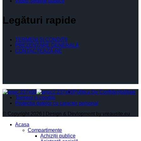
Video Şedinţe publice
Legături rapide
TERMENI ŞI CONDIŢII
PREZENTARE GENERALĂ
CONTACTEAZĂ-NE
Politica De Confidențialitate
Termeni și condiții
Protectia datelor cu caracter personal
© Copyright 2026 | Design & Devlopment by vreausite.eu
Acasa
Compartimente
Achiziții publice