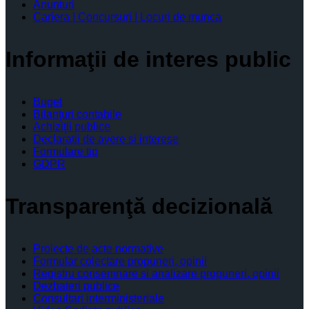
Anunturi
Cariera | Concursuri | Locuri de munca
Informaţii de interes public
Buget
Bilanţuri contabile
Achiziţii publice
Declaratii de avere si interese
Formulare tip
GDPR
Transparenţă decizională
Proiecte de acte normative
Formular colectare propuneri, opinii
Registru consemnare si analizare propuneri, opinii
Dezbateri publice
Consultari interministeriale