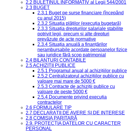
2.2 BULETINUL INFORMATIV al Legii 544/2001
2.3 BUGET
2.3.1 Buget pe surse financiare (începând
cu anul 2015)
2.3.2 Situația plăților (execuția bugetară)
2.3.3 Situația drepturilor salariale stabilite
potrivit legii, precum și alte drepturi
prevăzute de acte normative
2.3.4 Situația anuală a finanțărilor
nerambursabile acordate persoanelor fizice
sau juridice fără scop patrimonial
2.4 BILANȚURI CONTABILE
2.5 ACHIZIȚII PUBLICE
2.5.1 Programul anual al achizițiilor publice
2.5.2 Centralizatorul achizițiilor publice cu
valoare mai mare de 5000 €
2.5.3 Contracte de achiziții publice cu
valoare de peste 5000 €
2.5.4 Documente privind execuția
contractelor
2.6 FORMULARE TIP
2.7 DECLARAȚII DE AVERE ȘI DE INTERESE
2.8 COMISIA PARITARĂ
2.9. PROTECȚIA DATELOR CU CARACTER
PERSONAL