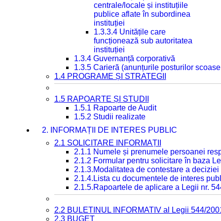
centrale/locale și instituțiile
publice aflate în subordinea
instituției
1.3.3.4 Unitățile care
funcționează sub autoritatea
instituției
1.3.4 Guvernanță corporativă
1.3.5 Carieră (anunțurile posturilor scoase
1.4 PROGRAME ȘI STRATEGII
1.5 RAPOARTE ȘI STUDII
1.5.1 Rapoarte de Audit
1.5.2 Studii realizate
2. INFORMAȚII DE INTERES PUBLIC
2.1 SOLICITARE INFORMAȚII
2.1.1 Numele și prenumele persoanei resp
2.1.2 Formular pentru solicitare în baza Le
2.1.3.Modalitatea de contestare a deciziei 
2.1.4.Lista cu documentele de interes publ
2.1.5.Rapoartele de aplicare a Legii nr. 5
2.2 BULETINUL INFORMATIV al Legii 544/200
2.3 BUGET