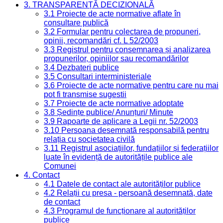
3. TRANSPARENȚĂ DECIZIONALĂ
3.1 Proiecte de acte normative aflate în
consultare publică
3.2 Formular pentru colectarea de propuneri,
opinii, recomandări cf. L 52/2003
3.3 Registrul pentru consemnarea și analizarea
propunerilor, opiniilor sau recomandărilor
3.4 Dezbateri publice
3.5 Consultari interministeriale
3.6 Proiecte de acte normative pentru care nu mai
pot fi transmise sugestii
3.7 Proiecte de acte normative adoptate
3.8 Ședințe publice/ Anunțuri/ Minute
3.9 Rapoarte de aplicare a Legii nr. 52/2003
3.10 Persoana desemnată responsabilă pentru
relația cu societatea civilă
3.11 Registrul asociațiilor, fundațiilor și federațiilor
luate în evidență de autoritățile publice ale
Comunei
4. Contact
4.1 Datele de contact ale autorităților publice
4.2 Relații cu presa - persoană desemnată, date
de contact
4.3 Programul de funcționare al autorităților
publice