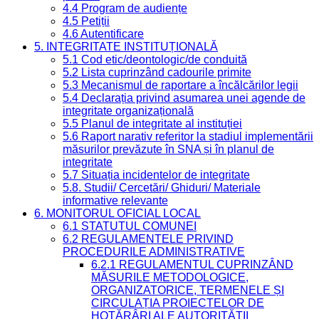
4.4 Program de audiențe
4.5 Petiții
4.6 Autentificare
5. INTEGRITATE INSTITUȚIONALĂ
5.1 Cod etic/deontologic/de conduită
5.2 Lista cuprinzând cadourile primite
5.3 Mecanismul de raportare a încălcărilor legii
5.4 Declarația privind asumarea unei agende de
integritate organizațională
5.5 Planul de integritate al instituției
5.6 Raport narativ referitor la stadiul implementării
măsurilor prevăzute în SNA și în planul de
integritate
5.7 Situația incidentelor de integritate
5.8. Studii/ Cercetări/ Ghiduri/ Materiale
informative relevante
6. MONITORUL OFICIAL LOCAL
6.1 STATUTUL COMUNEI
6.2 REGULAMENTELE PRIVIND
PROCEDURILE ADMINISTRATIVE
6.2.1 REGULAMENTUL CUPRINZÂND
MĂSURILE METODOLOGICE,
ORGANIZATORICE, TERMENELE ȘI
CIRCULAȚIA PROIECTELOR DE
HOTĂRÂRI ALE AUTORITĂȚII