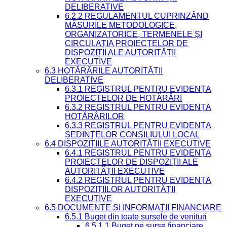
DELIBERATIVE
6.2.2 REGULAMENTUL CUPRINZÂND
MĂSURILE METODOLOGICE,
ORGANIZATORICE, TERMENELE ȘI
CIRCULAȚIA PROIECTELOR DE
DISPOZIȚII ALE AUTORITĂȚII
EXECUTIVE
6.3 HOTĂRÂRILE AUTORITĂȚII
DELIBERATIVE
6.3.1 REGISTRUL PENTRU EVIDENȚA
PROIECTELOR DE HOTĂRÂRI
6.3.2 REGISTRUL PENTRU EVIDENȚA
HOTĂRÂRILOR
6.3.3 REGISTRUL PENTRU EVIDENȚA
ȘEDINȚELOR CONSILIULUI LOCAL
6.4 DISPOZIȚIILE AUTORITĂȚII EXECUTIVE
6.4.1 REGISTRUL PENTRU EVIDENȚA
PROIECTELOR DE DISPOZIȚII ALE
AUTORITĂȚII EXECUTIVE
6.4.2 REGISTRUL PENTRU EVIDENȚA
DISPOZIȚIILOR AUTORITĂȚII
EXECUTIVE
6.5 DOCUMENTE ȘI INFORMAȚII FINANCIARE
6.5.1 Buget din toate sursele de venituri
6.5.1.1 Buget pe surse financiare