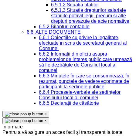
6.5.1.2 Situatia platilor
6.5.1.3 Situatia drepturilor salariale
stabilite potrivit legii, precum si alte
drepturi prevazute de acte normative
6.5.2 Bilanturi contabile
6.6. ALTE DOCUMENTE
6.6.1 Obiecțiile cu privire la legalitate,
efectuate în scris de secretarul general al
Comunei
6.6.2 Informații din oficiu asupra
problemelor de interes public care urmează
să fie dezbătute de Consiliul local al
comunei
6.6.3 Minutele în care se consemnează, în
rezumat, punctele de vedere exprimate de
participanți la ședinele publice
6.6.4 Procesele-verbale ale ședințelor
Consiliului local al comunei
6.6.5 Declarații de căsătorie
×
×
Informare
Pentru a vă asigura un acces facil și transparent la toate