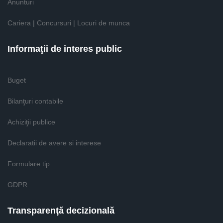
Anunturi
Cariera | Concursuri | Locuri de munca
Informaţii de interes public
Buget
Bilanţuri contabile
Achiziţii publice
Declaratii de avere si interese
Formulare tip
GDPR
Transparenţă decizională