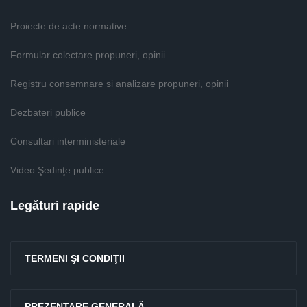
Proiecte de acte normative
Formular colectare propuneri, opinii
Registru consemnare si analizare propuneri, opinii
Dezbateri publice
Consultari interministeriale
Video Şedinţe publice
Legături rapide
TERMENI ŞI CONDIŢII
PREZENTARE GENERALĂ