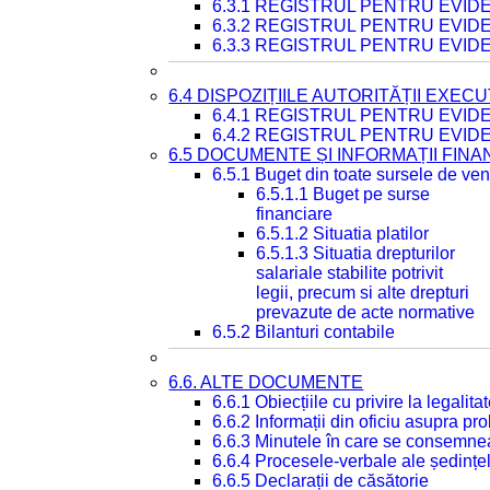
6.3.1 REGISTRUL PENTRU EVI
6.3.2 REGISTRUL PENTRU EVI
6.3.3 REGISTRUL PENTRU EVID
6.4 DISPOZIȚIILE AUTORITĂȚII EXECU
6.4.1 REGISTRUL PENTRU EVID
6.4.2 REGISTRUL PENTRU EVID
6.5 DOCUMENTE ȘI INFORMAȚII FIN
6.5.1 Buget din toate sursele de veni
6.5.1.1 Buget pe surse
financiare
6.5.1.2 Situatia platilor
6.5.1.3 Situatia drepturilor
salariale stabilite potrivit
legii, precum si alte drepturi
prevazute de acte normative
6.5.2 Bilanturi contabile
6.6. ALTE DOCUMENTE
6.6.1 Obiecțiile cu privire la legali
6.6.2 Informații din oficiu asupra p
6.6.3 Minutele în care se consemnea
6.6.4 Procesele-verbale ale ședințel
6.6.5 Declarații de căsătorie