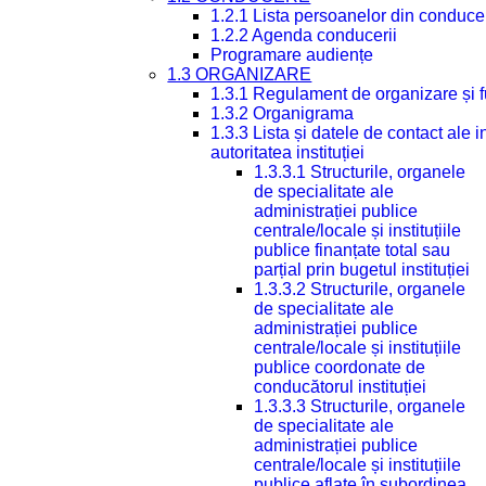
1.2.1 Lista persoanelor din conduce
1.2.2 Agenda conducerii
Programare audiențe
1.3 ORGANIZARE
1.3.1 Regulament de organizare și 
1.3.2 Organigrama
1.3.3 Lista și datele de contact ale
autoritatea instituției
1.3.3.1 Structurile, organele
de specialitate ale
administrației publice
centrale/locale și instituțiile
publice finanțate total sau
parțial prin bugetul instituției
1.3.3.2 Structurile, organele
de specialitate ale
administrației publice
centrale/locale și instituțiile
publice coordonate de
conducătorul instituției
1.3.3.3 Structurile, organele
de specialitate ale
administrației publice
centrale/locale și instituțiile
publice aflate în subordinea