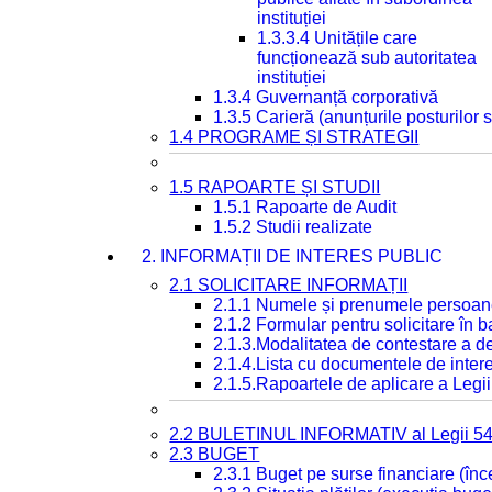
instituției
1.3.3.4 Unitățile care
funcționează sub autoritatea
instituției
1.3.4 Guvernanță corporativă
1.3.5 Carieră (anunțurile posturilor
1.4 PROGRAME ȘI STRATEGII
1.5 RAPOARTE ȘI STUDII
1.5.1 Rapoarte de Audit
1.5.2 Studii realizate
2. INFORMAȚII DE INTERES PUBLIC
2.1 SOLICITARE INFORMAȚII
2.1.1 Numele și prenumele persoan
2.1.2 Formular pentru solicitare în 
2.1.3.Modalitatea de contestare a de
2.1.4.Lista cu documentele de intere
2.1.5.Rapoartele de aplicare a Legii
2.2 BULETINUL INFORMATIV al Legii 5
2.3 BUGET
2.3.1 Buget pe surse financiare (în