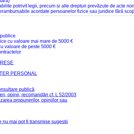
tară)
tabilite potrivit legii, precum și alte drepturi prevăzute de acte no
 nerambursabile acordate persoanelor fizice sau juridice fără sco
 publice
ublice cu valoare mai mare de 5000 €
 cu valoare de peste 5000 €
ntractelor
TERESE
CTER PERSONAL
onsultare publică
ri, opinii, recomandări cf. L 52/2003
zarea propunerilor, opiniilor sau
 nu mai pot fi transmise sugestii