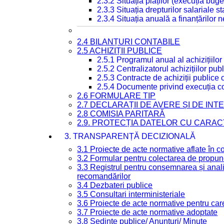
2.3.2 Situația plăților (execuția buge
2.3.3 Situația drepturilor salariale s
2.3.4 Situația anuală a finanțărilor
2.4 BILANȚURI CONTABILE
2.5 ACHIZIȚII PUBLICE
2.5.1 Programul anual al achizițiilor
2.5.2 Centralizatorul achizițiilor p
2.5.3 Contracte de achiziții publice
2.5.4 Documente privind execuția co
2.6 FORMULARE TIP
2.7 DECLARAȚII DE AVERE ȘI DE IN
2.8 COMISIA PARITARĂ
2.9. PROTECȚIA DATELOR CU CARA
3. TRANSPARENȚĂ DECIZIONALĂ
3.1 Proiecte de acte normative aflate în c
3.2 Formular pentru colectarea de propune
3.3 Registrul pentru consemnarea și anali
recomandărilor
3.4 Dezbateri publice
3.5 Consultari interministeriale
3.6 Proiecte de acte normative pentru care
3.7 Proiecte de acte normative adoptate
3.8 Ședințe publice/ Anunțuri/ Minute