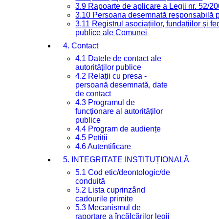
3.9 Rapoarte de aplicare a Legii nr. 52/2
3.10 Persoana desemnată responsabilă pen
3.11 Registrul asociațiilor, fundațiilor și fe
publice ale Comunei
4. Contact
4.1 Datele de contact ale
autorităților publice
4.2 Relații cu presa -
persoană desemnată, date
de contact
4.3 Programul de
funcționare al autorităților
publice
4.4 Program de audiențe
4.5 Petiții
4.6 Autentificare
5. INTEGRITATE INSTITUȚIONALĂ
5.1 Cod etic/deontologic/de
conduită
5.2 Lista cuprinzând
cadourile primite
5.3 Mecanismul de
raportare a încălcărilor legii