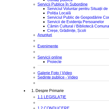
Servicii Publice în Subordine
Serviciul Voluntar pentru Situații d
Poliția Locală
Serviciul Public de Gospodărire C
Servicii de Evidența Persoanelor
Cămin Cultural / Bibliotecă Comuna
Creșe, Grădinițe, Școli
Anunțuri
Evenimente
Servicii online
Proiecte
Galerie Foto | Video
Sedinte publice - Video
1. Despre Primarie
1.1 LEGISLAȚIE
1.2 CONDUCERE