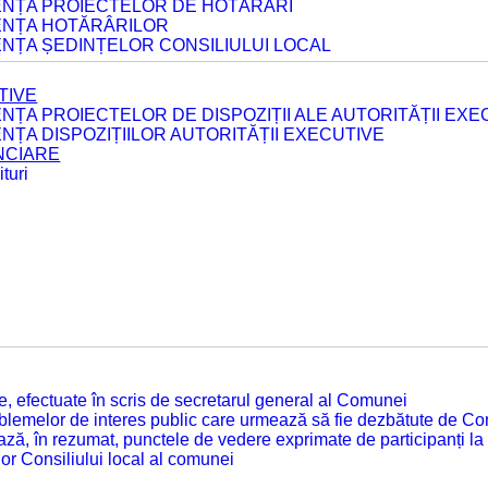
DENȚA PROIECTELOR DE HOTĂRÂRI
DENȚA HOTĂRÂRILOR
ENȚA ȘEDINȚELOR CONSILIULUI LOCAL
TIVE
ENȚA PROIECTELOR DE DISPOZIȚII ALE AUTORITĂȚII EXE
ENȚA DISPOZIȚIILOR AUTORITĂȚII EXECUTIVE
ANCIARE
turi
tate, efectuate în scris de secretarul general al Comunei
roblemelor de interes public care urmează să fie dezbătute de Con
ză, în rezumat, punctele de vedere exprimate de participanți la
or Consiliului local al comunei