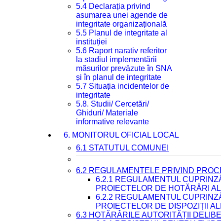
5.4 Declarația privind
asumarea unei agende de
integritate organizațională
5.5 Planul de integritate al
instituției
5.6 Raport narativ referitor
la stadiul implementării
măsurilor prevăzute în SNA
și în planul de integritate
5.7 Situația incidentelor de
integritate
5.8. Studii/ Cercetări/
Ghiduri/ Materiale
informative relevante
6. MONITORUL OFICIAL LOCAL
6.1 STATUTUL COMUNEI
6.2 REGULAMENTELE PRIVIND PROC
6.2.1 REGULAMENTUL CUPRINZ
PROIECTELOR DE HOTĂRÂRI ALE
6.2.2 REGULAMENTUL CUPRINZ
PROIECTELOR DE DISPOZIȚII A
6.3 HOTĂRÂRILE AUTORITĂȚII DELIB