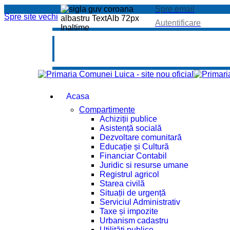
Spre email
Spre site vechi
Autentificare
Acasa
Compartimente
Achiziții publice
Asistență socială
Dezvoltare comunitară
Educație și Cultură
Financiar Contabil
Juridic si resurse umane
Registrul agricol
Starea civilă
Situații de urgență
Serviciul Administrativ
Taxe și impozite
Urbanism cadastru
Utilități publice