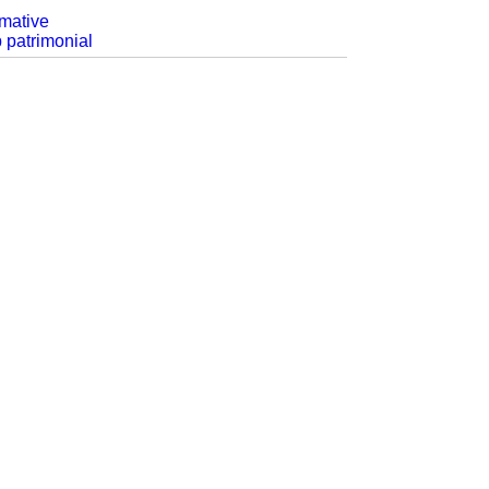
rmative
p patrimonial