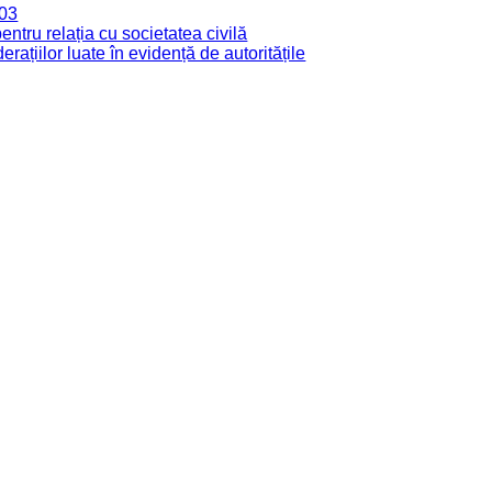
003
tru relația cu societatea civilă
derațiilor luate în evidență de autoritățile