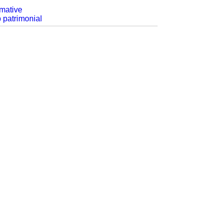
rmative
p patrimonial