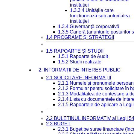
instituției
1.3.3.4 Unitățile care
funcționează sub autoritatea
instituției
1.3.4 Guvernanță corporativă
1.3.5 Carieră (anunțurile posturilor
1.4 PROGRAME ȘI STRATEGII
1.5 RAPOARTE ȘI STUDII
1.5.1 Rapoarte de Audit
1.5.2 Studii realizate
2. INFORMAȚII DE INTERES PUBLIC
2.1 SOLICITARE INFORMAȚII
2.1.1 Numele și prenumele persoan
2.1.2 Formular pentru solicitare în 
2.1.3.Modalitatea de contestare a de
2.1.4.Lista cu documentele de intere
2.1.5.Rapoartele de aplicare a Legii
2.2 BULETINUL INFORMATIV al Legii 5
2.3 BUGET
2.3.1 Buget pe surse financiare (în