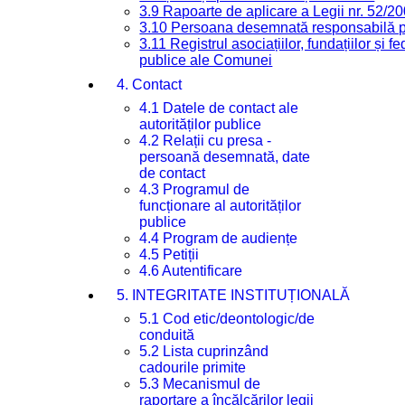
3.9 Rapoarte de aplicare a Legii nr. 52/2
3.10 Persoana desemnată responsabilă pen
3.11 Registrul asociațiilor, fundațiilor și fe
publice ale Comunei
4. Contact
4.1 Datele de contact ale
autorităților publice
4.2 Relații cu presa -
persoană desemnată, date
de contact
4.3 Programul de
funcționare al autorităților
publice
4.4 Program de audiențe
4.5 Petiții
4.6 Autentificare
5. INTEGRITATE INSTITUȚIONALĂ
5.1 Cod etic/deontologic/de
conduită
5.2 Lista cuprinzând
cadourile primite
5.3 Mecanismul de
raportare a încălcărilor legii