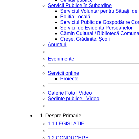
Servicii Publice în Subordine
Serviciul Voluntar pentru Situații d
Poliția Locală
Serviciul Public de Gospodărire C
Servicii de Evidența Persoanelor
Cămin Cultural / Bibliotecă Comuna
Creșe, Grădinițe, Școli
Anunțuri
Evenimente
Servicii online
Proiecte
Galerie Foto | Video
Sedinte publice - Video
1. Despre Primarie
1.1 LEGISLAȚIE
1.2 CONDUCERE