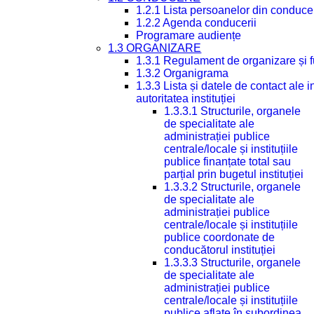
1.2.1 Lista persoanelor din conduce
1.2.2 Agenda conducerii
Programare audiențe
1.3 ORGANIZARE
1.3.1 Regulament de organizare și 
1.3.2 Organigrama
1.3.3 Lista și datele de contact ale
autoritatea instituției
1.3.3.1 Structurile, organele
de specialitate ale
administrației publice
centrale/locale și instituțiile
publice finanțate total sau
parțial prin bugetul instituției
1.3.3.2 Structurile, organele
de specialitate ale
administrației publice
centrale/locale și instituțiile
publice coordonate de
conducătorul instituției
1.3.3.3 Structurile, organele
de specialitate ale
administrației publice
centrale/locale și instituțiile
publice aflate în subordinea