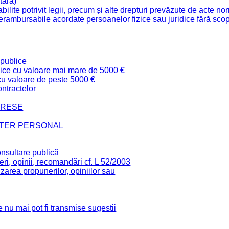
tară)
tabilite potrivit legii, precum și alte drepturi prevăzute de acte no
 nerambursabile acordate persoanelor fizice sau juridice fără sco
 publice
ublice cu valoare mai mare de 5000 €
 cu valoare de peste 5000 €
ntractelor
TERESE
CTER PERSONAL
onsultare publică
ri, opinii, recomandări cf. L 52/2003
zarea propunerilor, opiniilor sau
 nu mai pot fi transmise sugestii