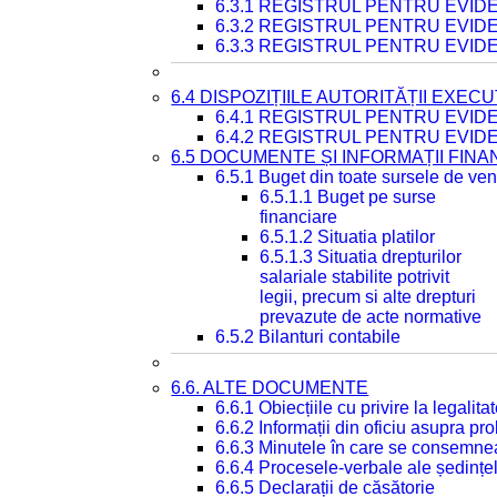
6.3.1 REGISTRUL PENTRU EVI
6.3.2 REGISTRUL PENTRU EVI
6.3.3 REGISTRUL PENTRU EVID
6.4 DISPOZIȚIILE AUTORITĂȚII EXECU
6.4.1 REGISTRUL PENTRU EVID
6.4.2 REGISTRUL PENTRU EVID
6.5 DOCUMENTE ȘI INFORMAȚII FIN
6.5.1 Buget din toate sursele de veni
6.5.1.1 Buget pe surse
financiare
6.5.1.2 Situatia platilor
6.5.1.3 Situatia drepturilor
salariale stabilite potrivit
legii, precum si alte drepturi
prevazute de acte normative
6.5.2 Bilanturi contabile
6.6. ALTE DOCUMENTE
6.6.1 Obiecțiile cu privire la legali
6.6.2 Informații din oficiu asupra p
6.6.3 Minutele în care se consemnea
6.6.4 Procesele-verbale ale ședințel
6.6.5 Declarații de căsătorie