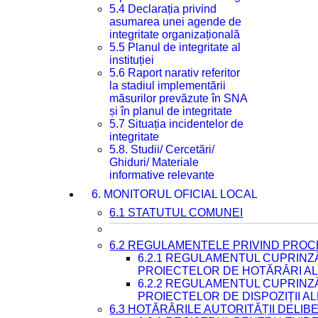
5.4 Declarația privind
asumarea unei agende de
integritate organizațională
5.5 Planul de integritate al
instituției
5.6 Raport narativ referitor
la stadiul implementării
măsurilor prevăzute în SNA
și în planul de integritate
5.7 Situația incidentelor de
integritate
5.8. Studii/ Cercetări/
Ghiduri/ Materiale
informative relevante
6. MONITORUL OFICIAL LOCAL
6.1 STATUTUL COMUNEI
6.2 REGULAMENTELE PRIVIND PROC
6.2.1 REGULAMENTUL CUPRINZ
PROIECTELOR DE HOTĂRÂRI ALE
6.2.2 REGULAMENTUL CUPRINZ
PROIECTELOR DE DISPOZIȚII A
6.3 HOTĂRÂRILE AUTORITĂȚII DELIB