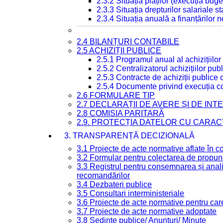
2.3.2 Situația plăților (execuția buge
2.3.3 Situația drepturilor salariale s
2.3.4 Situația anuală a finanțărilor
2.4 BILANȚURI CONTABILE
2.5 ACHIZIȚII PUBLICE
2.5.1 Programul anual al achizițiilor
2.5.2 Centralizatorul achizițiilor p
2.5.3 Contracte de achiziții publice
2.5.4 Documente privind execuția co
2.6 FORMULARE TIP
2.7 DECLARAȚII DE AVERE ȘI DE IN
2.8 COMISIA PARITARĂ
2.9. PROTECȚIA DATELOR CU CARA
3. TRANSPARENȚĂ DECIZIONALĂ
3.1 Proiecte de acte normative aflate în c
3.2 Formular pentru colectarea de propune
3.3 Registrul pentru consemnarea și anali
recomandărilor
3.4 Dezbateri publice
3.5 Consultari interministeriale
3.6 Proiecte de acte normative pentru care
3.7 Proiecte de acte normative adoptate
3.8 Ședințe publice/ Anunțuri/ Minute