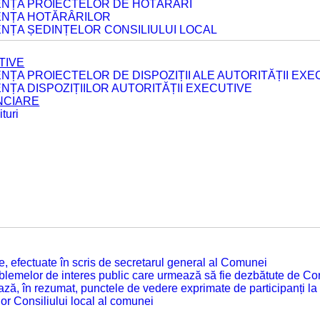
DENȚA PROIECTELOR DE HOTĂRÂRI
DENȚA HOTĂRÂRILOR
ENȚA ȘEDINȚELOR CONSILIULUI LOCAL
TIVE
ENȚA PROIECTELOR DE DISPOZIȚII ALE AUTORITĂȚII EXE
ENȚA DISPOZIȚIILOR AUTORITĂȚII EXECUTIVE
ANCIARE
turi
tate, efectuate în scris de secretarul general al Comunei
roblemelor de interes public care urmează să fie dezbătute de Con
ză, în rezumat, punctele de vedere exprimate de participanți la
or Consiliului local al comunei