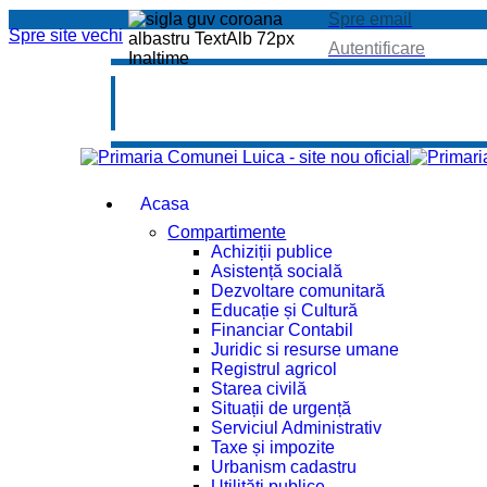
Spre email
Spre site vechi
Autentificare
Acasa
Compartimente
Achiziții publice
Asistență socială
Dezvoltare comunitară
Educație și Cultură
Financiar Contabil
Juridic si resurse umane
Registrul agricol
Starea civilă
Situații de urgență
Serviciul Administrativ
Taxe și impozite
Urbanism cadastru
Utilități publice