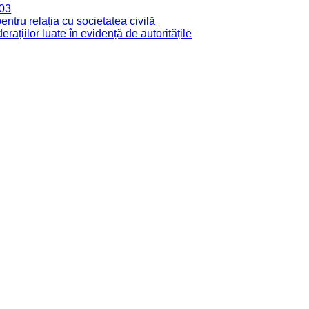
003
tru relația cu societatea civilă
derațiilor luate în evidență de autoritățile